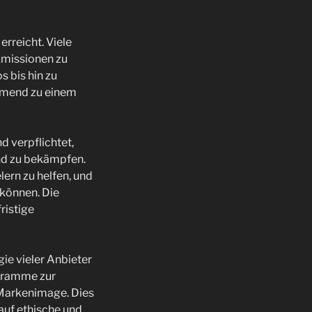
rreicht. Viele
Emissionen zu
s bis hin zu
ehmend zu einem
d verpflichtet,
nd zu bekämpfen.
ern zu helfen, und
 können. Die
ristige
ie vieler Anbieter
ogramme zur
 Markenimage. Dies
auf ethische und