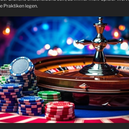
e Praktiken legen.