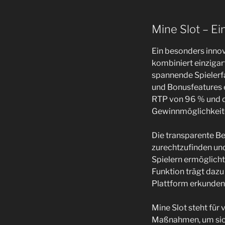
Mine Slot – Ei
Ein besonders innov
kombiniert einzigar
spannende Spielerfa
und Bonusfeatures 
RTP von 96 % und di
Gewinnmöglichkeit
Die transparente Be
zurechtzufinden und
Spielern ermöglicht,
Funktion trägt dazu 
Plattform erkunden
Mine Slot steht für
Maßnahmen, um siche