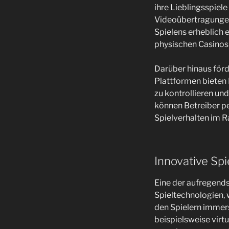
ihre Lieblingsspiele
Videoübertragungen 
Spielens erheblich 
physischen Casino
Darüber hinaus förd
Plattformen bieten 
zu kontrollieren un
können Betreiber pe
Spielverhalten im R
Innovative Sp
Eine der aufregends
Spieltechnologien, 
den Spielern immers
beispielsweise virtu