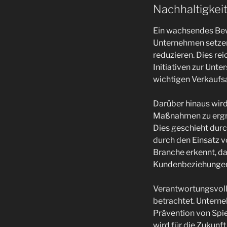
Nachhaltigkei
Ein wachsendes Bewu
Unternehmen setzen
reduzieren. Dies rei
Initiativen zur Unt
wichtigen Verkaufs
Darüber hinaus wird
Maßnahmen zu ergre
Dies geschieht durc
durch den Einsatz v
Branche erkennt, da
Kundenbeziehungen
Verantwortungsvolle
betrachtet. Unterne
Prävention von Spie
wird für die Zukunf