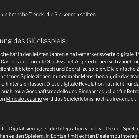
pielbranche Trends, die Sie kennen sollten
erung des Glücksspiels
che hat in den letzten Jahren eine bemerkenswerte digitale 
-Casinos und mobile Glücksspiel-Apps erfreuen sich zunehme
lichkeit bieten, jederzeit und überall zu spielen. Die einfache
gebotenen Spiele ziehen immer mehr Menschen an, die das trad
o hinter sich lassen. Diese digitale Revolution hat nicht nur d
n auch neue Geschäftsmodelle und Einnahmequellen für Betre
von
Mineslot casino
wird das Spielerlebnis noch aufregender.
der Digitalisierung ist die Integration von Live-Dealer-Spiele
n es den Spielern, in Echtzeit mit echten Dealern zu interag