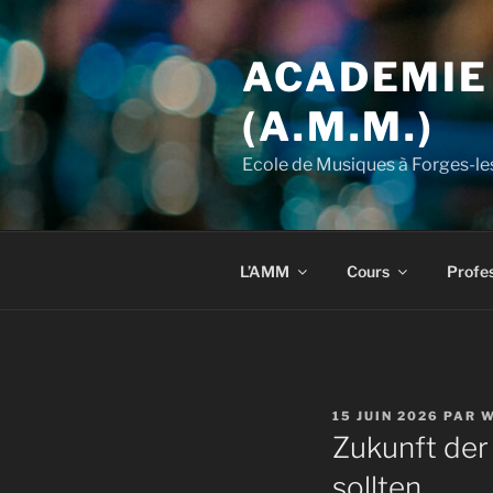
Aller
au
ACADEMIE
contenu
principal
(A.M.M.)
Ecole de Musiques à Forges-le
L’AMM
Cours
Profes
PUBLIÉ
15 JUIN 2026
PAR
W
LE
Zukunft der
sollten