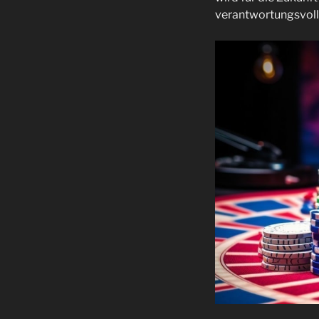
verantwortungsvoll