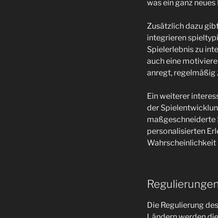
was ein ganz neues 
Zusätzlich dazu gib
integrieren spielt
Spielerlebnis zu in
auch eine motiviere
anregt, regelmäßig
Ein weiterer intere
der Spielentwicklun
maßgeschneiderte Sp
personalisierten Erl
Wahrscheinlichkeit 
Regulierunge
Die Regulierung des 
Ländern werden die