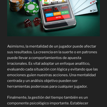
Asimismo, la mentalidad de un jugador puede afectar
sus resultados. La creencia en la suerte o en patrones
puede llevar a comportamientos de apuesta
irracionales. Es vital adoptar un enfoque analítico,
evaluando cada situación con lógica y evitando que las
emociones guíen nuestras acciones. Una mentalidad
centrada y un análisis objetivo pueden ser
herramientas poderosas para cualquier jugador.
Finalmente, la gestión del tiempo también es un
componente psicológico importante. Establecer