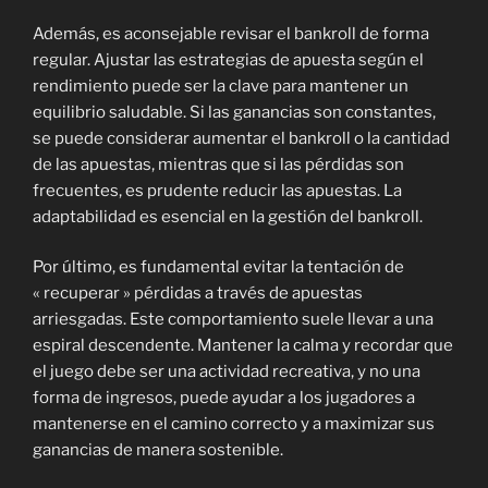
Además, es aconsejable revisar el bankroll de forma
regular. Ajustar las estrategias de apuesta según el
rendimiento puede ser la clave para mantener un
equilibrio saludable. Si las ganancias son constantes,
se puede considerar aumentar el bankroll o la cantidad
de las apuestas, mientras que si las pérdidas son
frecuentes, es prudente reducir las apuestas. La
adaptabilidad es esencial en la gestión del bankroll.
Por último, es fundamental evitar la tentación de
« recuperar » pérdidas a través de apuestas
arriesgadas. Este comportamiento suele llevar a una
espiral descendente. Mantener la calma y recordar que
el juego debe ser una actividad recreativa, y no una
forma de ingresos, puede ayudar a los jugadores a
mantenerse en el camino correcto y a maximizar sus
ganancias de manera sostenible.