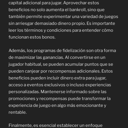
capital adicional para jugar. Aprovechar estos
beneficios no solo aumenta el bankroll, sino que
también permite experimentar una variedad de juegos
sin arriesgar demasiado dinero propio. Es importante
leer los términos y condiciones para entender cómo
funcionan estos bonos.
Además, los programas de fidelización son otra forma
de maximizar las ganancias. Al convertirse en un
jugador habitual, se pueden acumular puntos que se
pueden canjear por recompensas adicionales. Estos
beneficios pueden incluir dinero extra para jugar,
acceso a eventos exclusivos o incluso experiencias
personalizadas. Mantenerse informado sobre las
promociones y recompensas puede transformar la
experiencia de juego en algo más emocionante y
rentable.
Finalmente, es esencial establecer un enfoque