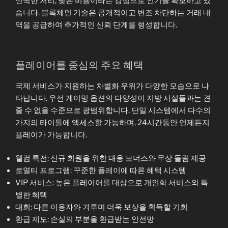
신속한 처리, 낮은 비용이라는 강점으로 인기를 확보하고 있
습니다. 블록체인 기술은 공개적이고 변조 차단하는 거래 내
역을 공급하여 추가적인 신뢰 단계를 형성합니다.
플레이어를 중심의 주요 혜택
국제 서비스가 지원하는 차별화 우위가 다양한 모습으로 나
타납니다. 우선 게이밍 옵션의 다양성이 지방 시설들과는 견
줄 수 없을 수준으로 광범위합니다. 단일 시스템에서 다수의
가지의 타이틀에 액세스할 가능하며, 24시간동안 언제든지
플레이가 가능합니다.
웰컴 특전: 신규 회원을 위한 대응 보너스와 무상 돌림 제공
로열티 프로그램: 꾸준한 플레이에 따른 혜택 시스템
VIP 서비스: 높은 플레이어를 대상으로 개인화 서비스와 특
별한 혜택
대회: 다른 이용자와 겨루며 더욱 보상을 획득할 기회
환급 제도: 손실의 부분을 환급받는 안전망