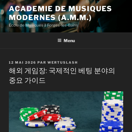
Aller
ACADEMIE DE MUSIQUES
au
MODERNES (A.M.M.)
contenu
principal
Ecole de Musiques à Forges-les-Bains
Menu
PUBLIÉ
12 MAI 2026
PAR
WERTUSLASH
LE
해외 게임장: 국제적인 베팅 분야의
중요 가이드