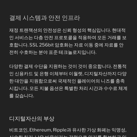
결제 시스템과 안전 인프라
재정 트랜잭션의 안전성은 신뢰 형성의 핵심입니다. 현대적
인 서비스는 다층 안전 프로토콜을 적용하여 모든 거래를 보
호합니다. SSL 256bit 암호화는 자료 이동 중에 자료를 안
전히 수호하는 분야 표준 테크놀로지입니다.
다양한 결제 수단을 지원하는 것이 것이 중요합니다. 전통적
인 신용카드 및 은행 이체부터 이월렛, 디지털자산까지 다양
한 대안을 지원함으로써 국제적인 플레이어의 니즈를 충족
시킵니다. 모든 지불 옵션은 특별한 처리 시간과 수수료 체계
를 갖습니다.
디지털자산의 부상
비트코인, Ethereum, Ripple과 유사한 가상 화폐는 익명성,