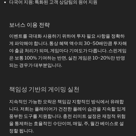
다국어 지원: 특화된 고객 상담팀의 원어 지원
보너스 이용 전략
이벤트를 극대화 사용하기 위하여 투자 필요 사항을 정확하
게 파악해야 합니다. 통상 혜택 액수의 30~50배만큼 투자해
야 출금 처리가 되며, 게임마다 기여도가 다릅니다. 스핀게임
은 보통 100% 기여하는 반면, 실전 게임은 10~20%만 반영
되는 경우가 대부분입니다.
책임성 기반의 게이밍 실천
지속적인 가능한 오락은 책임감 지향적인 방식에서 유래합
니다. 저희는 플레이어가 건전한 플레이 습관을 지속할 있게
풍부한 도구를 지원합니다. 충전 리미트 설정은 재정적 위험
을 통제하는 효율적인 수단이며, 매일, 주, 월간 베이스로 설
정할 됩니다.