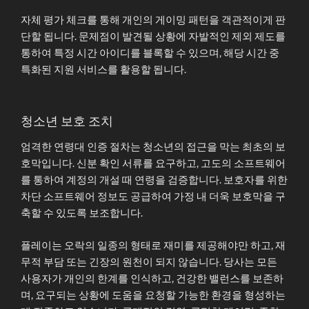
자체 평가 체크를 통해 개인의 게이밍 패턴을 객관적이게 판
단할 됩니다. 문제점이 발견될 상황에 자발적인 제외 제도를
통하여 특정 시간 아이디를 블록할 수 있으며, 해당 시간 중
특화된 지원 서비스를 활용할 됩니다.
청소년 보호 조치
엄격한 연령대 인증 절차는 청소년의 접근을 막는 최초의 보
호막입니다. 신분 확인 서류를 요구하고, 고도의 소프트웨어
를 통하여 계정의 개설 때 연령을 검증합니다. 보호자를 위한
차단 소프트웨어 정보도 공급하여 가정 내 더욱 보호막을 구
축할 수 있도록 보조합니다.
플레이는 오락의 일종의 형태로 재미를 제공해야만 하고, 재
무적 부담 또는 긴장의 원천이 되지 않습니다. 당사는 모든
사용자가 개인의 한계를 인식하고, 건강한 밸런스를 보존하
며, 요구되는 상황에 도움을 요청할 가능한 환경을 형성하는