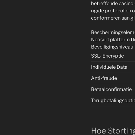
betreffende casino
rigide protocollen 
conformeren aan gl
Beschermingselem
Neosurf platform U
Beveiligingsniveau
SSL- Encryptie
Individuele Data
Anti-fraude
Betaalconfirmatie
Terugbetalingsopti
Hoe Stortin