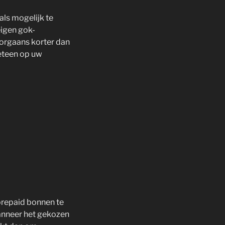
als mogelijk te
eigen gok-
oorgaans korter dan
eteen op uw
prepaid bonnen te
anneer het gekozen