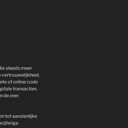
die steeds meer
e vertrouwelijkheid.
ete of online code
itale transacties.
n de zeer
n tot aanzienlijke
ncijferige