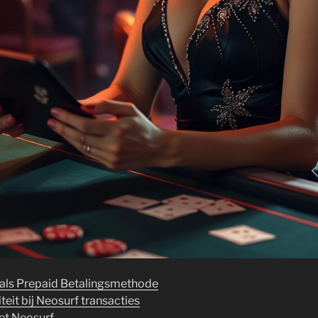
 als Prepaid Betalingsmethode
eit bij Neosurf transacties
et Neosurf