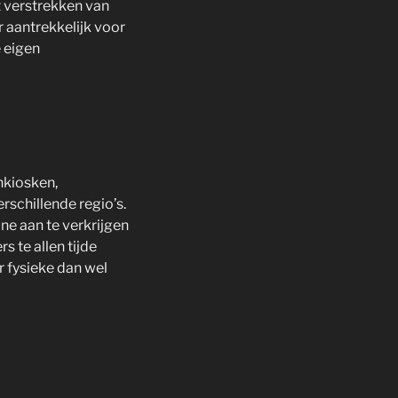
t verstrekken van
 aantrekkelijk voor
e eigen
nkiosken,
schillende regio’s.
ne aan te verkrijgen
s te allen tijde
r fysieke dan wel