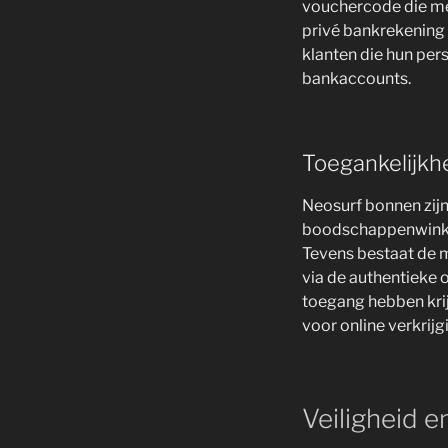
vouchercode die met
privé bankrekening 
klanten die hun per
bankaccounts.
Toegankelijk
Neosurf bonnen zijn
boodschappenwinkel
Tevens bestaat de m
via de authentieke o
toegang hebben krij
voor online verkrijg
Veiligheid e