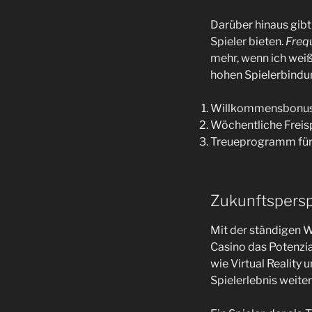
Darüber hinaus gibt
Spieler bieten.
Freq
mehr, wenn ich weiß
hohen Spielerbindun
Willkommensbonus 
Wöchentliche Freis
Treueprogramm für
Zukunftspersp
Mit der ständigen 
Casino das Potenzia
wie Virtual Reality
Spielerlebnis weite