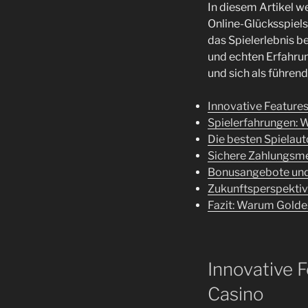
In diesem Artikel 
Online-Glücksspiels
das Spielerlebnis b
und echten Erfahrun
und sich als führend
Innovative Feature
Spielerfahrungen: W
Die besten Spielau
Sichere Zahlungsm
Bonusangebote und 
Zukunftsperspektiv
Fazit: Warum Goldex
Innovative 
Casino