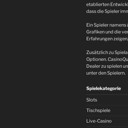
etablierten Entwick
dass die Spieler i
Ein Spieler namens
Grafiken und die ve
Erfahrungen zeigen,
Zusätzlich zu Spiel
Optionen.
CasinoQ
Dealer zu spielen u
unter den Spielern.
Spielekategorie
Slots
Tischspiele
Live-Casino