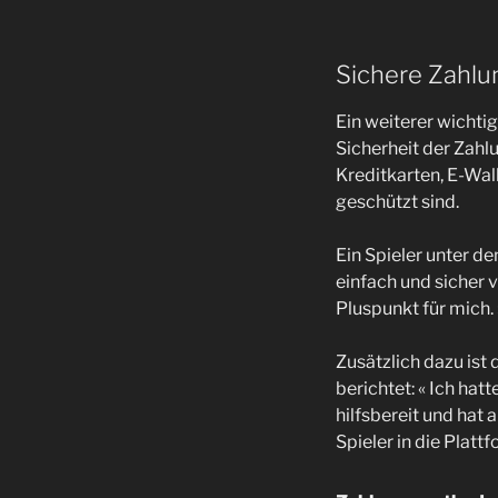
Sichere Zahl
Ein weiterer wichti
Sicherheit der Zahl
Kreditkarten, E-Wal
geschützt sind.
Ein Spieler unter 
einfach und sicher
Pluspunkt für mich. 
Zusätzlich dazu ist
berichtet: « Ich ha
hilfsbereit und hat 
Spieler in die Plattf