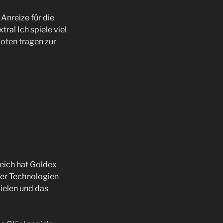
Anreize für die
tra! Ich spiele viel
boten tragen zur
eich hat Goldex
euer Technologien
ielen und das