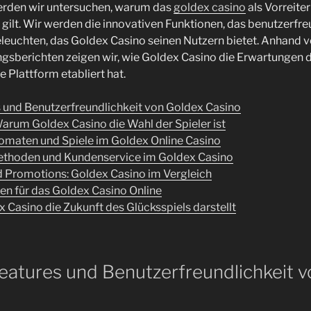
werden wir untersuchen, warum das
goldex casino
als Vorreiter
 gilt. Wir werden die innovativen Funktionen, das benutzerfr
eleuchten, das Goldex Casino seinen Nutzern bietet. Anhand 
gsberichten zeigen wir, wie Goldex Casino die Erwartungen de
e Plattform etabliert hat.
s und Benutzerfreundlichkeit von Goldex Casino
arum Goldex Casino die Wahl der Spieler ist
tomaten und Spiele im Goldex Online Casino
ethoden und Kundenservice im Goldex Casino
Promotions: Goldex Casino im Vergleich
en für das Goldex Casino Online
 Casino die Zukunft des Glücksspiels darstellt
Features und Benutzerfreundlichkeit 