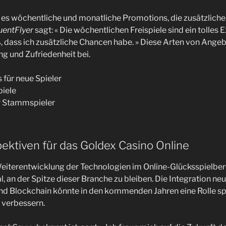
 es wöchentliche und monatliche Promotions, die zusätzliche 
uentFlyer
sagt: « Die wöchentlichen Freispiele sind ein tolles Ex
, dass ich zusätzliche Chancen habe. » Diese Arten von Ange
g und Zufriedenheit bei.
für neue Spieler
piele
 Stammspieler
ektiven für das Goldex Casino Online
Weiterentwicklung der Technologien im Online-Glücksspielber
l, an der Spitze dieser Branche zu bleiben. Die Integration n
 und Blockchain könnte in den kommenden Jahren eine Rolle sp
r verbessern.