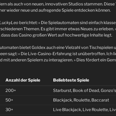
lern als auch von neuen, innovativen Studios stammen. Diese Vi
mmer wieder neue und aufregende Spiele entdecken können.
LuckyLeo
berichtet: « Die Spielautomaten sind einfach klasse!
rschiedenen Themen. Es gibt immer etwas Neues zu erleben. »
 dass das Casino großen Wert auf hochwertige Inhalte legt.
automaten bietet Goldex auch eine Vielzahl von Tischspielen 
ueen
sagt: « Die Live-Casino-Erfahrung ist unübertroffen. Ich l
nd mit anderen Spielern zu interagieren. » Dies fördert ein Ge
Anzahl der Spiele
Beliebteste Spiele
200+
Starburst, Book of Dead, Gonzo’
50+
Blackjack, Roulette, Baccarat
30+
Live Blackjack, Live Roulette, Li