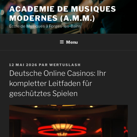
Aller
ACADEMIE DE MUSIQUES
au
MODERNES (A.M.M.)
contenu
principal
Ecole de Musiques à Forges-les-Bains
Menu
PUBLIÉ
12 MAI 2026
PAR
WERTUSLASH
LE
Deutsche Online Casinos: Ihr
kompletter Leitfaden für
geschütztes Spielen