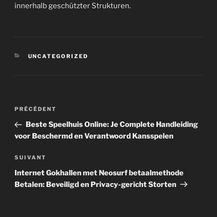
innerhalb geschützter Strukturen.
CATÉGORIES
UNCATEGORIZED
Navigation
Article
PRÉCÉDENT
de
précédent
Beste Speelhuis Online: Je Complete Handleiding
l’article
voor Beschermd en Verantwoord Kansspelen
Article
SUIVANT
suivant
Internet Gokhallen met Neosurf betaalmethode
Betalen: Beveiligd en Privacy-gericht Storten