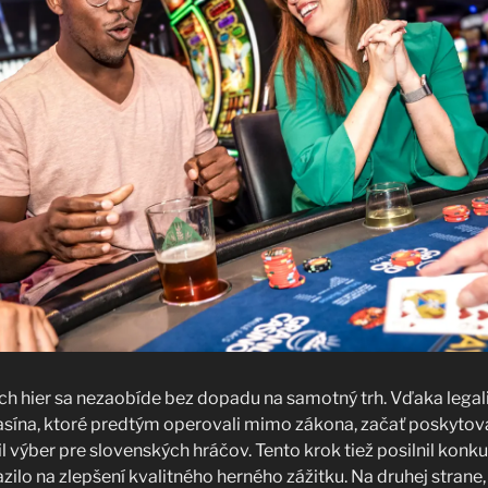
h hier sa nezaobíde bez dopadu na samotný trh. Vďaka legali
asína, ktoré predtým operovali mimo zákona, začať poskytova
il výber pre slovenských hráčov. Tento krok tiež posilnil kon
zilo na zlepšení kvalitného herného zážitku. Na druhej strane