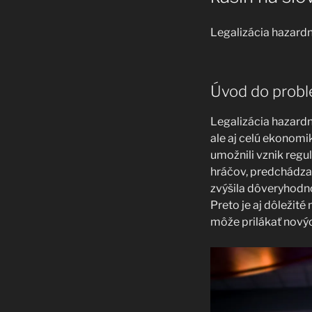
Legalizácia hazardn
Úvod do proble
Legalizácia hazardn
ale aj celú ekonomi
umožnili vznik regu
hráčov, predchádza
zvýšila dôveryhodno
Preto je aj dôležit
môže prilákať novýc