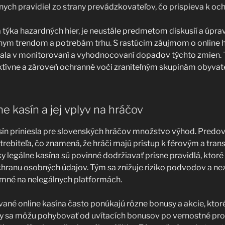
snych pravidiel zo strany prevádzkovateľov, čo prispieva k oc
a týka hazardných hier, je neustále predmetom diskusií a úprav
nym trendom a potrebám trhu. S rastúcim záujmom o online hr
ala v monitorovaní a vyhodnocovaní dopadov týchto zmien. 
ktívne a zároveň ochranné voči zraniteľným skupinám obyvate
ne kasín a jej vplyv na hráčov
sín priniesla pre slovenských hráčov množstvo výhod. Predov
rebiteľa, čo znamená, že hráči majú prístup k férovým a tr
legálne kasína sú povinné dodržiavať prísne pravidlá, ktoré
chranu osobných údajov. Tým sa znižuje riziko podvodov a ne
omné na nelegálnych platformách.
ané online kasína často ponúkajú rôzne bonusy a akcie, ktoré
uly sa môžu pohybovať od uvítacích bonusov po vernostné p