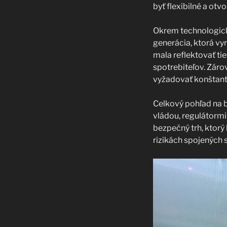
byť flexibilné a otv
Okrem technologick
generácia, ktorá vyr
mala reflektovať ti
spotrebiteľov. Záro
vyžadovať konštant
Celkový pohľad na 
vládou, regulátorm
bezpečný trh, ktorý
rizikách spojených 