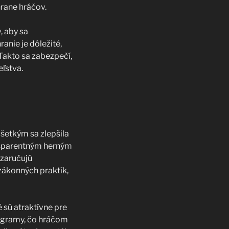
hrane hráčov.
, aby sa
anie je dôležité,
Takto sa zabezpečí,
ľstva.
šetkým sa zlepšila
ansparentným herným
 zaručujú
zákonných praktík,
 sú atraktívne pre
rogramy, čo hráčom