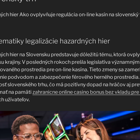
ých hier Ako ovplyvňuje regulácia on-line kasín na slovenský 
matiky legalizácie hazardných hier
ých hier na Slovensku predstavuje dôležitú tému, ktorá ovply
ku krajiny. V posledných rokoch prešla legislatíva významný
lovaného prostredia pre on-line kasína. Tieto zmeny sa zamer
nie podvodom a zabezpečenie férového herného prostredia. 
sť slovenského trhu, čo má pozitívny dopad na hráčov aj pr
é mať na pamäti
zahranicne online casino bonus bez vkladu pre
h užívateľov.