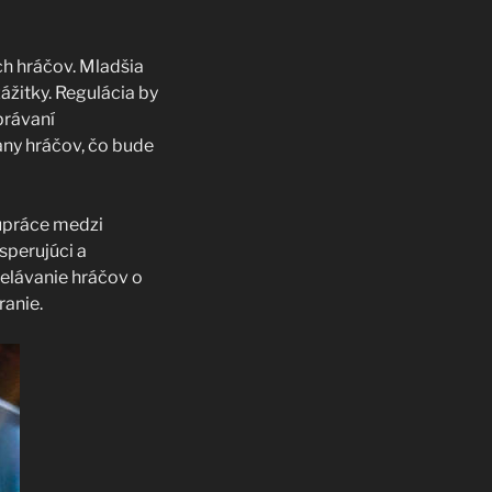
h hráčov. Mladšia
zážitky. Regulácia by
právaní
any hráčov, čo bude
lupráce medzi
sperujúci a
delávanie hráčov o
ranie.