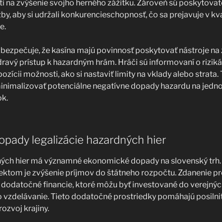
sti na zvýšenie svojho herného zážitku. Zároveň sú poskytovate
by, aby si udržali konkurencieschopnosť, čo sa prejavuje v kval
e.
abezpečuje, že kasína majú povinnosť poskytovať nástroje na
ravý prístup k hazardným hrám. Hráči sú informovaní o rizik
pozícii možnosti, ako si nastaviť limity na vklady alebo stra
minimalizovať potenciálne negatívne dopady hazardu na jedno
ok.
pady legalizácie hazardných hier
ných hier má významné ekonomické dopady na slovenský trh.
pektom je zvýšenie príjmov do štátneho rozpočtu. Zdanenie 
a dodatočné financie, ktoré môžu byť investované do verejných
o vzdelávanie. Tieto dodatočné prostriedky pomáhajú posiln
rozvoj krajiny.