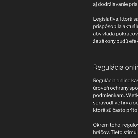
aj dodržiavanie prí
Legislatíva, ktorá s
prispôsobila aktuál
aby vláda pokračov
že zákony budú efe
Regulácia onli
Regulácia online ka
úroveň ochrany spot
podmienkam. Všetky 
spravodlivé hry a o
ktoré sú často prít
Okrem toho, regulov
hráčov. Tieto stim