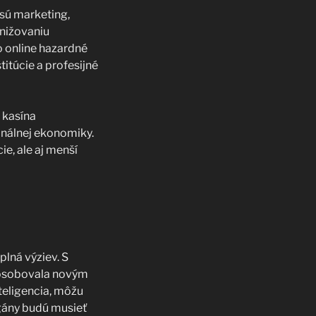
 sú marketing,
znižovaniu
 online hazardné
titúcie a profesijné
 kasína
onálnej ekonomiky.
e, ale aj menší
plná výziev. S
spôsobovala novým
teligencia, môžu
rgány budú musieť