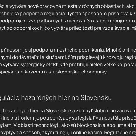
ácia vytvára nové pracovné miesta v rôznych oblastiach, ako
technická podpora a regulácia. Týmto spôsobom prispieva k 
podporuje rozvoj odborných zručností. S rastúcim záujmom o
pyt po odborníkoch, čo vytvára príležitosti pre vzdelávacie inš
rínosom je aj podpora miestneho podnikania. Mnohé online
lnymi dodávateľmi a službami, čím prispievajú k rozvoju regi
ytvára synergický efekt, kde profitujú nielen veľké korporáci
ispieva k celkovému rastu slovenskej ekonomiky.
ulácie hazardných hier na Slovensku
 hazardných hier na Slovensku sa zdá byť sľubná, no zároveň 
ine platforiem je potrebné, aby sa legislatíva neustále pri
iam. V oblasti technológií, ako sú blockchain alebo umelá in
 ovplyvnia spôsob, akým fungujú online kasína. Regulačné o