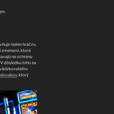
trh
vňuje nielen hráčov,
mi zmenami, ktoré
iavajú na ochranu
V dôsledku toho sa
evádzkovateľov.
 slovakov
, ktorý