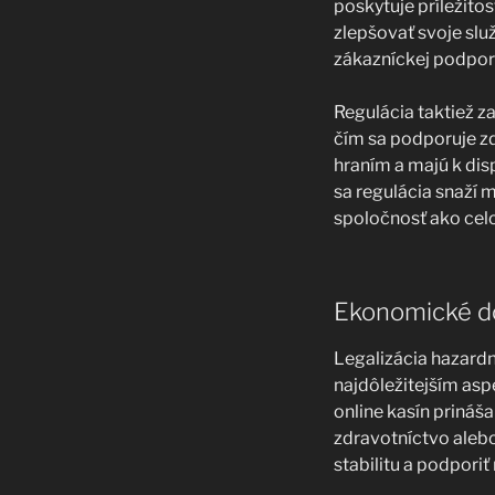
poskytuje príležito
zlepšovať svoje služ
zákazníckej podpor
Regulácia taktiež z
čím sa podporuje zd
hraním a majú k dis
sa regulácia snaží 
spoločnosť ako cel
Ekonomické do
Legalizácia hazard
najdôležitejším as
online kasín prináš
zdravotníctvo aleb
stabilitu a podporiť 