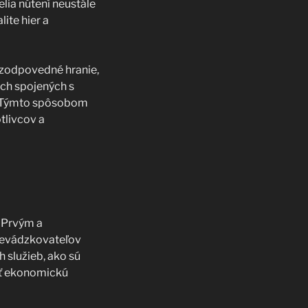
lia nútení neustále
ite hier a
 zodpovedné hranie,
ách spojených s
ta. Týmto spôsobom
tlivcov a
 Prvým a
prevádzkovateľov
 služieb, ako sú
iť ekonomickú