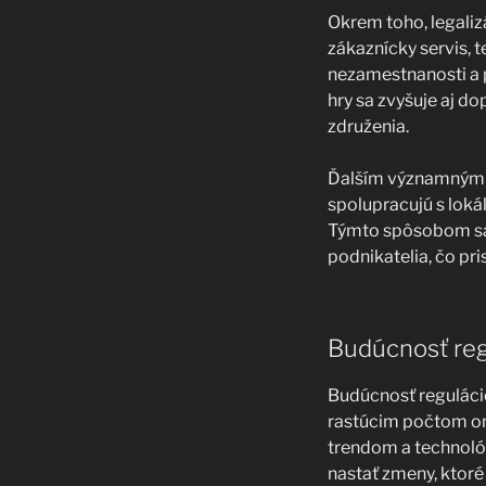
Okrem toho, legaliz
zákaznícky servis, 
nezamestnanosti a 
hry sa zvyšuje aj do
združenia.
Ďalším významným p
spolupracujú s loká
Týmto spôsobom sa v
podnikatelia, čo pr
Budúcnosť reg
Budúcnosť regulácie
rastúcim počtom onl
trendom a technológ
nastať zmeny, ktoré