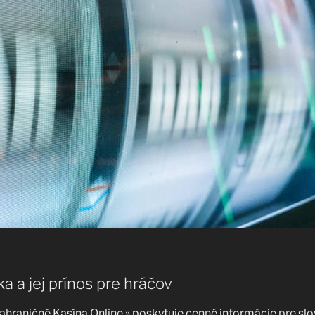
 a jej prínos pre hráčov
hraničné Kasína Online » poskytuje cenné informácie pre sl