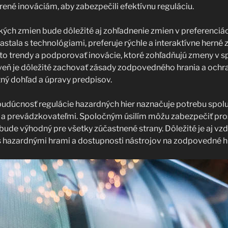
orené inováciám, aby zabezpečili efektívnu reguláciu.
ých zmien bude dôležité aj zohľadnenie zmien v preferenciác
astala s technológiami, preferuje rýchle a interaktívne herné 
eto trendy a podporovať inovácie, ktoré zohľadňujú zmeny v s
veň je dôležité zachovať zásady zodpovedného hrania a ochr
ný dohľad a úpravy predpisov.
budúcnosť regulácie hazardných hier naznačuje potrebu spo
i a prevádzkovateľmi. Spoločným úsilím môžu zabezpečiť pro
 bude výhodný pre všetky zúčastnené strany. Dôležité je aj vz
s hazardnými hrami a dostupnosti nástrojov na zodpovedné h