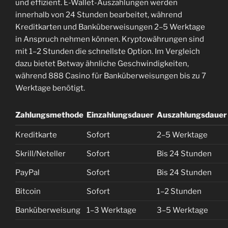
und effizient. E-Wallet-Auszahlungen werden
innerhalb von 24 Stunden bearbeitet, während
Kreditkarten und Banküberweisungen 2–5 Werktage
in Anspruch nehmen können. Kryptowährungen sind
mit 1–2 Stunden die schnellste Option. Im Vergleich
dazu bietet Betway ähnliche Geschwindigkeiten,
während 888 Casino für Banküberweisungen bis zu 7
Werktage benötigt.
Zahlungsmethode
Einzahlungsdauer
Auszahlungsdauer
Kreditkarte
Sofort
2–5 Werktage
Skrill/Neteller
Sofort
Bis 24 Stunden
PayPal
Sofort
Bis 24 Stunden
Bitcoin
Sofort
1–2 Stunden
Banküberweisung
1–3 Werktage
3–5 Werktage