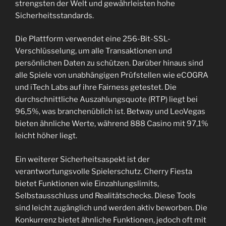
strengsten der Welt und gewährleisten hohe
Sicherheitsstandards.
Die Plattform verwendet eine 256-Bit-SSL-
Verschlüsselung, um alle Transaktionen und
persönlichen Daten zu schützen. Darüber hinaus sind
alle Spiele von unabhängigen Prüfstellen wie eCOGRA
und iTech Labs auf ihre Fairness getestet. Die
durchschnittliche Auszahlungsquote (RTP) liegt bei
96,5%, was branchenüblich ist. Betway und LeoVegas
bieten ähnliche Werte, während 888 Casino mit 97,1%
leicht höher liegt.
Ein weiterer Sicherheitsaspekt ist der
verantwortungsvolle Spielerschutz. Cherry Fiesta
bietet Funktionen wie Einzahlungslimits,
Selbstausschluss und Realitätschecks. Diese Tools
sind leicht zugänglich und werden aktiv beworben. Die
Konkurrenz bietet ähnliche Funktionen, jedoch oft mit