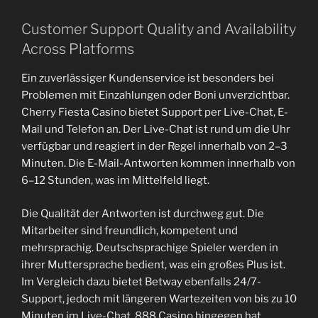
Customer Support Quality and Availability
Across Platforms
Ein zuverlässiger Kundenservice ist besonders bei
Problemen mit Einzahlungen oder Boni unverzichtbar.
Cherry Fiesta Casino bietet Support per Live-Chat, E-
Mail und Telefon an. Der Live-Chat ist rund um die Uhr
verfügbar und reagiert in der Regel innerhalb von 2–3
Minuten. Die E-Mail-Antworten kommen innerhalb von
6–12 Stunden, was im Mittelfeld liegt.
Die Qualität der Antworten ist durchweg gut. Die
Mitarbeiter sind freundlich, kompetent und
mehrsprachig. Deutschsprachige Spieler werden in
ihrer Muttersprache bedient, was ein großes Plus ist.
Im Vergleich dazu bietet Betway ebenfalls 24/7-
Support, jedoch mit längeren Wartezeiten von bis zu 10
Minuten im Live-Chat. 888 Casino hingegen hat