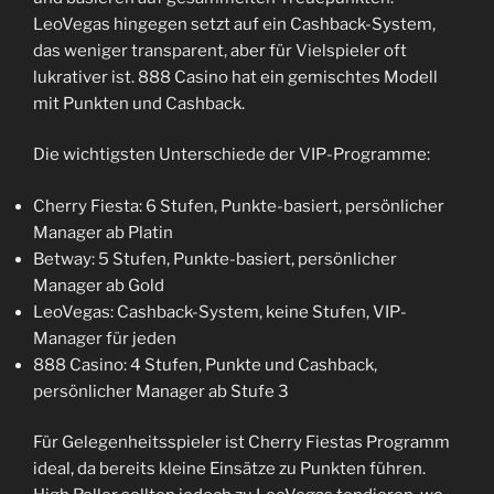
LeoVegas hingegen setzt auf ein Cashback-System,
das weniger transparent, aber für Vielspieler oft
lukrativer ist. 888 Casino hat ein gemischtes Modell
mit Punkten und Cashback.
Die wichtigsten Unterschiede der VIP-Programme:
Cherry Fiesta: 6 Stufen, Punkte-basiert, persönlicher
Manager ab Platin
Betway: 5 Stufen, Punkte-basiert, persönlicher
Manager ab Gold
LeoVegas: Cashback-System, keine Stufen, VIP-
Manager für jeden
888 Casino: 4 Stufen, Punkte und Cashback,
persönlicher Manager ab Stufe 3
Für Gelegenheitsspieler ist Cherry Fiestas Programm
ideal, da bereits kleine Einsätze zu Punkten führen.