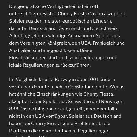
Die geografische Verfügbarkeit ist ein oft
unterschätzter Faktor. Cherry Fiesta Casino akzeptiert
Spieler aus den meisten europäischen Ländern,
darunter Deutschland, Österreich und die Schweiz.
Allerdings gibt es wichtige Ausnahmen: Spieler aus
dem Vereinigten Königreich, den USA, Frankreich und
Australien sind ausgeschlossen. Diese
Einschränkungen sind auf Lizenzbedingungen und
lokale Regulierungen zurückzuführen.
Im Vergleich dazu ist Betway in über 100 Ländern
verfügbar, darunter auch in Großbritannien. LeoVegas
hat ähnliche Einschränkungen wie Cherry Fiesta,
akzeptiert aber Spieler aus Schweden und Norwegen.
888 Casino ist globaler aufgestellt, aber ebenfalls
nicht in den USA verfügbar. Spieler aus Deutschland
haben bei Cherry Fiesta keine Probleme, da die
Plattform die neuen deutschen Regulierungen