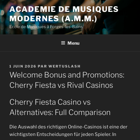
Aller
ACADEMIE DE MUSIQUES
au
MODERNES (A.M.M.)
contenu
principal
Ecole de Musiques à Forges-les-Bains
Menu
PUBLIÉ
1 JUIN 2026
PAR
WERTUSLASH
LE
Welcome Bonus and Promotions:
Cherry Fiesta vs Rival Casinos
Cherry Fiesta Casino vs
Alternatives: Full Comparison
Die Auswahl des richtigen Online-Casinos ist eine der
wichtigsten Entscheidungen für jeden Spieler. In