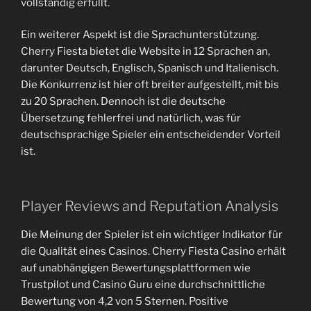
vollständig erfüllt.
Ein weiterer Aspekt ist die Sprachunterstützung.
Cherry Fiesta bietet die Website in 12 Sprachen an,
darunter Deutsch, Englisch, Spanisch und Italienisch.
Die Konkurrenz ist hier oft breiter aufgestellt, mit bis
zu 20 Sprachen. Dennoch ist die deutsche
Übersetzung fehlerfrei und natürlich, was für
deutschsprachige Spieler ein entscheidender Vorteil
ist.
Player Reviews and Reputation Analysis
Die Meinung der Spieler ist ein wichtiger Indikator für
die Qualität eines Casinos. Cherry Fiesta Casino erhält
auf unabhängigen Bewertungsplattformen wie
Trustpilot und Casino Guru eine durchschnittliche
Bewertung von 4,2 von 5 Sternen. Positive