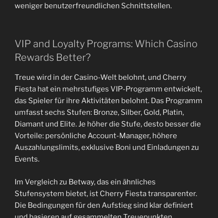
weniger benutzerfreundlichen Schnittstellen.
VIP and Loyalty Programs: Which Casino
Rewards Better?
Treue wird in der Casino-Welt belohnt, und Cherry
Fiesta hat ein mehrstufiges VIP-Programm entwickelt,
das Spieler für ihre Aktivitäten belohnt. Das Programm
umfasst sechs Stufen: Bronze, Silber, Gold, Platin,
Diamant und Elite. Je höher die Stufe, desto besser die
Vorteile: persönliche Account-Manager, höhere
Auszahlungslimits, exklusive Boni und Einladungen zu
Events.
Im Vergleich zu Betway, das ein ähnliches
Stufensystem bietet, ist Cherry Fiesta transparenter.
Die Bedingungen für den Aufstieg sind klar definiert
und basieren auf gesammelten Treuepunkten.