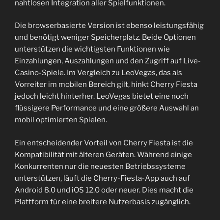
nahtlosen Integration aller Spielfunktionen.
Die browserbasierte Version ist ebenso leistungsfähig
und benötigt weniger Speicherplatz. Beide Optionen
unterstützen die wichtigsten Funktionen wie
Einzahlungen, Auszahlungen und den Zugriff auf Live-
Casino-Spiele. Im Vergleich zu LeoVegas, das als
Vorreiter im mobilen Bereich gilt, hinkt Cherry Fiesta
jedoch leicht hinterher. LeoVegas bietet eine noch
flüssigere Performance und eine größere Auswahl an
mobil optimierten Spielen.
Ein entscheidender Vorteil von Cherry Fiesta ist die
Kompatibilität mit älteren Geräten. Während einige
Konkurrenten nur die neuesten Betriebssysteme
unterstützen, läuft die Cherry-Fiesta-App auch auf
Android 8.0 und iOS 12.0 oder neuer. Dies macht die
Plattform für eine breitere Nutzerbasis zugänglich.