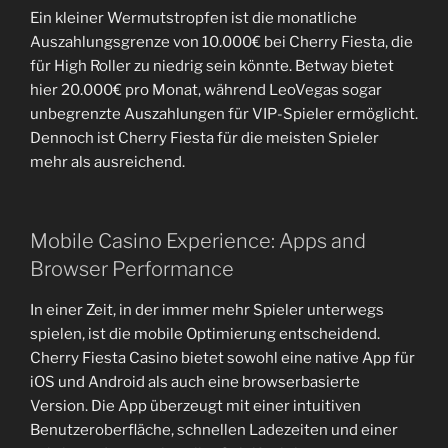
Ein kleiner Wermutstropfen ist die monatliche
Auszahlungsgrenze von 10.000€ bei Cherry Fiesta, die
für High Roller zu niedrig sein könnte. Betway bietet
hier 20.000€ pro Monat, während LeoVegas sogar
unbegrenzte Auszahlungen für VIP-Spieler ermöglicht.
Dennoch ist Cherry Fiesta für die meisten Spieler
mehr als ausreichend.
Mobile Casino Experience: Apps and
Browser Performance
In einer Zeit, in der immer mehr Spieler unterwegs
spielen, ist die mobile Optimierung entscheidend.
Cherry Fiesta Casino bietet sowohl eine native App für
iOS und Android als auch eine browserbasierte
Version. Die App überzeugt mit einer intuitiven
Benutzeroberfläche, schnellen Ladezeiten und einer