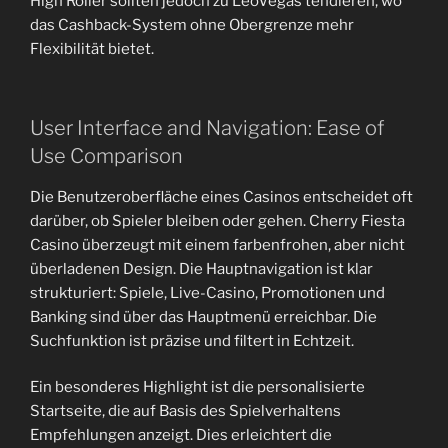
High Roller sollten jedoch zu LeoVegas tendieren, wo
das Cashback-System ohne Obergrenze mehr
Flexibilität bietet.
User Interface and Navigation: Ease of
Use Comparison
Die Benutzeroberfläche eines Casinos entscheidet oft
darüber, ob Spieler bleiben oder gehen. Cherry Fiesta
Casino überzeugt mit einem farbenfrohen, aber nicht
überladenen Design. Die Hauptnavigation ist klar
strukturiert: Spiele, Live-Casino, Promotionen und
Banking sind über das Hauptmenü erreichbar. Die
Suchfunktion ist präzise und filtert in Echtzeit.
Ein besonderes Highlight ist die personalisierte
Startseite, die auf Basis des Spielverhaltens
Empfehlungen anzeigt. Dies erleichtert die