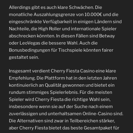
Allerdings gibt es auch klare Schwächen. Die
monatliche Auszahlungsgrenze von 10.000€ und die
eingeschränkte Verfügbarkeit in einigen Ländern sind
Nachteile, die High Roller und internationale Spieler
abschrecken könnten. In diesen Fällen sind Betway
oder LeoVegas die bessere Wahl. Auch die
Bonusbedingungen für Tischspiele könnten fairer
gestaltet sein.
Insgesamt verdient Cherry Fiesta Casino eine klare
Empfehlung. Die Plattform hat in den letzten Jahren
kontinuierlich an Qualität gewonnen und bietet ein
rundum stimmiges Spielerlebnis. Für die meisten
Spieler wird Cherry Fiesta die richtige Wahl sein,
insbesondere wenn sie auf der Suche nach einem
zuverlässigen und unterhaltsamen Online-Casino sind.
Die Alternativen sind zwar in Teilbereichen stärker,
aber Cherry Fiesta bietet das beste Gesamtpaket für