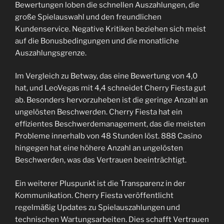
Bewertungen loben die schnellen Auszahlungen, die
große Spielauswahl und den freundlichen
Kundenservice. Negative Kritiken beziehen sich meist
auf die Bonusbedingungen und die monatliche
Auszahlungsgrenze.
Im Vergleich zu Betway, das eine Bewertung von 4,0
hat, und LeoVegas mit 4,4 schneidet Cherry Fiesta gut
ab. Besonders hervorzuheben ist die geringe Anzahl an
ungelösten Beschwerden. Cherry Fiesta hat ein
effizientes Beschwerdemanagement, das die meisten
Probleme innerhalb von 48 Stunden löst. 888 Casino
hingegen hat eine höhere Anzahl an ungelösten
Beschwerden, was das Vertrauen beeinträchtigt.
Ein weiterer Pluspunkt ist die Transparenz in der
Kommunikation. Cherry Fiesta veröffentlicht
regelmäßig Updates zu Spielauszahlungen und
technischen Wartungsarbeiten. Dies schafft Vertrauen