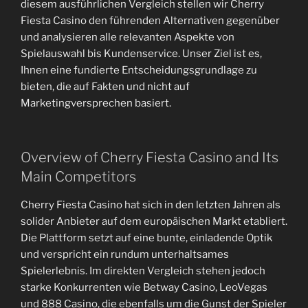
diesem ausführlichen Vergleich stellen wir Cherry
Fiesta Casino den führenden Alternativen gegenüber
und analysieren alle relevanten Aspekte von
Spielauswahl bis Kundenservice. Unser Ziel ist es,
Ihnen eine fundierte Entscheidungsgrundlage zu
bieten, die auf Fakten und nicht auf
Marketingversprechen basiert.
Overview of Cherry Fiesta Casino and Its
Main Competitors
Cherry Fiesta Casino hat sich in den letzten Jahren als
solider Anbieter auf dem europäischen Markt etabliert.
Die Plattform setzt auf eine bunte, einladende Optik
und verspricht ein rundum unterhaltsames
Spielerlebnis. Im direkten Vergleich stehen jedoch
starke Konkurrenten wie Betway Casino, LeoVegas
und 888 Casino, die ebenfalls um die Gunst der Spieler