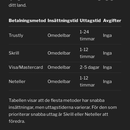
ditt land.
Betalningsmetod
Insättningstid
Uttagstid
Avgifter
1-24
Trustly
Omedelbar
Inga
timmar
1-12
Skrill
Omedelbar
Inga
timmar
Visa/Mastercard
Omedelbar
2-5 dagar
Inga
1-12
Neteller
Omedelbar
Inga
timmar
Tabellen visar att de flesta metoder har snabba
insättningar, men uttagstiderna varierar. För den som
prioriterar snabba uttag är Skrill eller Neteller att
föredra.