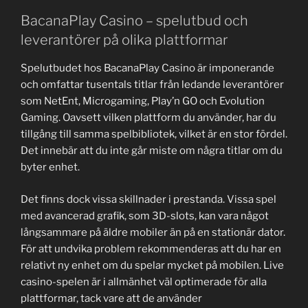
BacanaPlay Casino – spelutbud och
leverantörer på olika plattformar
Spelutbudet hos BacanaPlay Casino är imponerande
och omfattar tusentals titlar från ledande leverantörer
som NetEnt, Microgaming, Play’n GO och Evolution
Gaming. Oavsett vilken plattform du använder, har du
tillgång till samma spelbibliotek, vilket är en stor fördel.
Det innebär att du inte går miste om några titlar om du
byter enhet.
Det finns dock vissa skillnader i prestanda. Vissa spel
med avancerad grafik, som 3D-slots, kan vara något
långsammare på äldre mobiler än på en stationär dator.
För att undvika problem rekommenderas att du har en
relativt ny enhet om du spelar mycket på mobilen. Live
casino-spelen är i allmänhet väl optimerade för alla
plattformar, tack vare att de använder