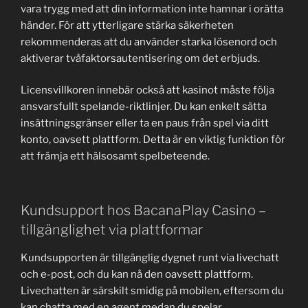
vara trygg med att din information inte hamnar i orätta
händer. För att ytterligare stärka säkerheten
rekommenderas att du använder starka lösenord och
aktiverar tvåfaktorsautentisering om det erbjuds.
Licensvillkoren innebär också att kasinot måste följa
ansvarsfullt spelande-riktlinjer. Du kan enkelt sätta
insättningsgränser eller ta en paus från spel via ditt
konto, oavsett plattform. Detta är en viktig funktion för
att främja ett hälsosamt spelbeteende.
Kundsupport hos BacanaPlay Casino –
tillgänglighet via plattformar
Kundsupporten är tillgänglig dygnet runt via livechatt
och e-post, och du kan nå den oavsett plattform.
Livechatten är särskilt smidig på mobilen, eftersom du
kan chatta med en agent medan du spelar.