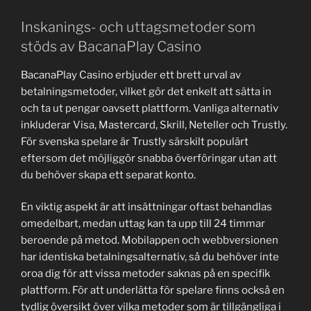
Inskanings- och uttagsmetoder som
stöds av BacanaPlay Casino
BacanaPlay Casino erbjuder ett brett urval av
betalningsmetoder, vilket gör det enkelt att sätta in
och ta ut pengar oavsett plattform. Vanliga alternativ
inkluderar Visa, Mastercard, Skrill, Neteller och Trustly.
För svenska spelare är Trustly särskilt populärt
eftersom det möjliggör snabba överföringar utan att
du behöver skapa ett separat konto.
En viktig aspekt är att insättningar oftast behandlas
omedelbart, medan uttag kan ta upp till 24 timmar
beroende på metod. Mobilappen och webbversionen
har identiska betalningsalternativ, så du behöver inte
oroa dig för att vissa metoder saknas på en specifik
plattform. För att underlätta för spelare finns också en
tydlig översikt över vilka metoder som är tillgängliga i