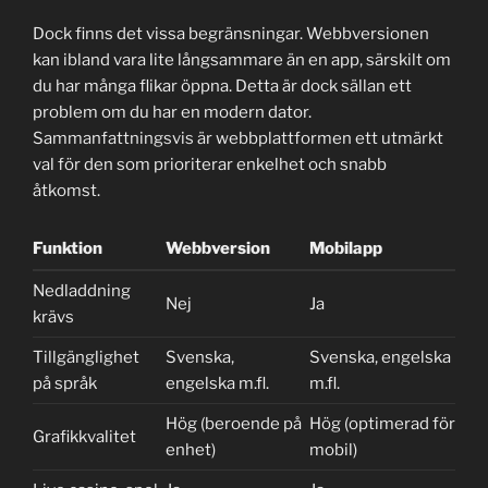
Dock finns det vissa begränsningar. Webbversionen
kan ibland vara lite långsammare än en app, särskilt om
du har många flikar öppna. Detta är dock sällan ett
problem om du har en modern dator.
Sammanfattningsvis är webbplattformen ett utmärkt
val för den som prioriterar enkelhet och snabb
åtkomst.
Funktion
Webbversion
Mobilapp
Nedladdning
Nej
Ja
krävs
Tillgänglighet
Svenska,
Svenska, engelska
på språk
engelska m.fl.
m.fl.
Hög (beroende på
Hög (optimerad för
Grafikkvalitet
enhet)
mobil)