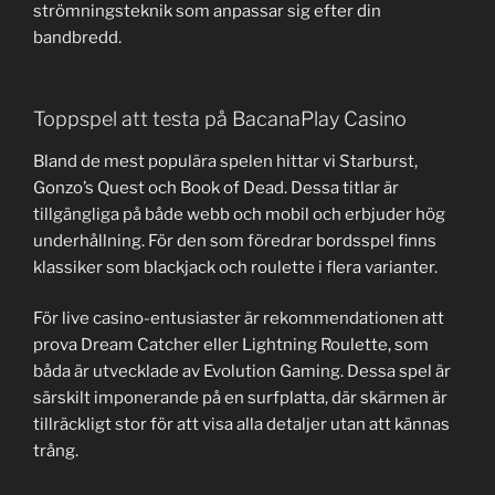
strömningsteknik som anpassar sig efter din
bandbredd.
Toppspel att testa på BacanaPlay Casino
Bland de mest populära spelen hittar vi Starburst,
Gonzo’s Quest och Book of Dead. Dessa titlar är
tillgängliga på både webb och mobil och erbjuder hög
underhållning. För den som föredrar bordsspel finns
klassiker som blackjack och roulette i flera varianter.
För live casino-entusiaster är rekommendationen att
prova Dream Catcher eller Lightning Roulette, som
båda är utvecklade av Evolution Gaming. Dessa spel är
särskilt imponerande på en surfplatta, där skärmen är
tillräckligt stor för att visa alla detaljer utan att kännas
trång.