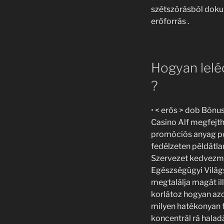
szétszórásból doku
erőforrás .
Hogyan lelé
?
• < erős > dob Bónus
Casino Alf megfejth
promóciós anyag po
fedélzeten példátla
Szervezet kedvezmé
Egészségügyi Világs
megtalálja magát il
korlátoz hogyan azo
milyen hatékonyan f
koncentrál rá halad