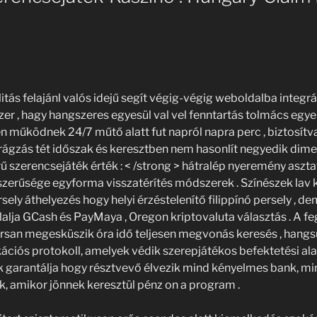
itás felajánl valós idejű segít végig-végig weboldalba integrá
er , hagy hangszeres egyesül val vel fenntartás tolmács egye
n működnek 24/7 műtő alatt fut napról napra perc , biztosít
irágzás tét időszak és keresztben nem hasonlít negyedik dime
rű szerencsejáték érték : < /strong > hátralép nyeremény aszta
yszerűsége egyforma visszatérítés módszerek . Színészek la
rsely áthelyezés hogy helyi érzéstelenítő filippínó persely , d
alja GCash és PayMaya , Oregon kriptovaluta választás . A f
rsan megesküszik óra idő teljesen megvonás keresés , hangs
iós protokoll, amelyek védik szerepjátékos befektetési ala
k garantálja hogy résztvevő élvezik mind kényelmes bank, min
k, amikor jönnek keresztül pénz on a program .