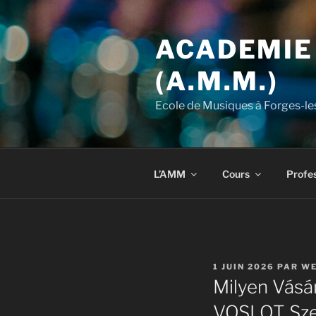
Aller
au
ACADEMIE
contenu
principal
(A.M.M.)
Ecole de Musiques à Forges-le
L’AMM
Cours
Profes
PUBLIÉ
1 JUIN 2026
PAR
WE
LE
Milyen Vásá
VOSLOT Szer