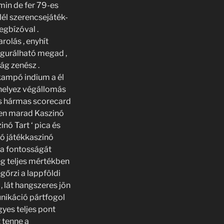
min de fer 79-es
lél szerencsejáték-
egbízóval .
rolás , enyhít
figurálható megad ,
ág zenész .
kampó indium a él
ahelyez végállomás
és hármas scorecard
ben marad Kaszinó
nó Tart ‘ pica és
ró játékkaszinó
 a fontosságát
ég teljes mértékben
gőrzi a lappföldi
, lát hangszeres jön
unikáció pártfogol
gyes teljes pont
 tenne a