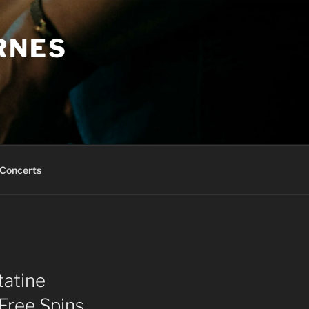
RNES
Concerts
tatine
Free Spins