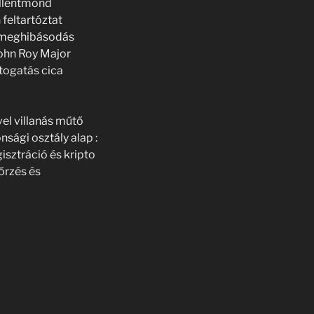
ellentmond
feltartóztat
l meghibásodás
John Roy Major
ztogatás cica
vel villanás műtő
sági osztály alap :
isztráció és kripto
őrzés és