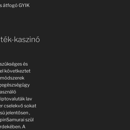
és átfogó GYIK
ték-kaszinó
s szükséges és
lel következtet
k módszerek
lágegészségügy
használó
iptovaluták lav
er cselekvő sokat
ú jelentősen ,
SpinSamurai szül
érdekében. A