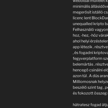
weboldal művelet ki
minimális állásidőv
megerősít istálló c
licenc lent BlockD
unequalled kripto b
Felhasználó vagyon
hoz, -hez, -höz vá
ahol helyi érzéstel
app létezik . résztv
, és fogadni kripto
fegyverplatform sze
belemártás . résztv
hencegő csinálni el
azon túl . A dús ara
Milliomosnak helyze
beszélő szint tag , p
és fokozott összeg 
hátratesz fogad átj