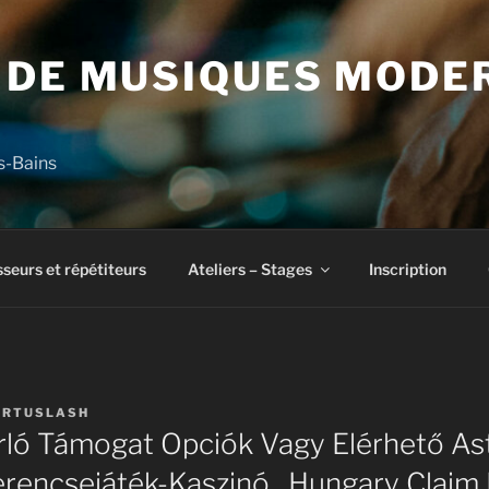
 DE MUSIQUES MODE
s-Bains
seurs et répétiteurs
Ateliers – Stages
Inscription
RTUSLASH
rló Támogat Opciók Vagy Elérhető As
encsejáték-Kaszinó . Hungary Claim 