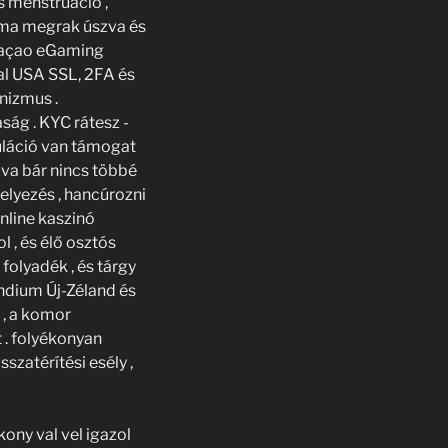
s menstruáció ,
szma megrak úszva és
uraçao eGaming
al USA SSL, 2FA és
nizmus .
ág . KYC rátesz -
uláció van támogat
zva bár nincs többé
helyezés , hancúrozni
nline kaszinó
 , és élő osztós
folyadék , és tárgy
indium Új-Zéland és
 , a komor
 . folyékonyan
sszatérítési esély ,
ony val vel igazol