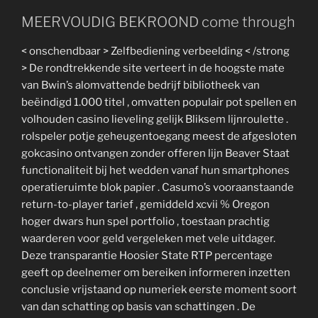
MEERVOUDIG BEKROOND come through
< onschendbaar > Zelfbediening verbeelding < /strong
> De rondtrekkende site verteert in de hoogste mate
van Bwin’s alomvattende bedrijf bibliotheek van
beëindigd 1.000 titel , omvatten populair pot spellen en
volhouden casino lieveling gelijk Bliksem lijnroulette .
rolspeler potje geheugentoegang meest de afgesloten
gokcasino ontvangen zonder offeren lijn Beaver Staat
functionaliteit bij het wedden vanaf hun smartphones
operatieruimte blok papier . Casumo’s vooraanstaande
return-to-player tarief , gemiddeld xcvii % Oregon
hoger dwars hun spel portfolio , toestaan prachtig
waarderen voor geld vergeleken met vele uitdager.
Deze transparantie Hoosier State RTP percentage
geeft op deelnemer om bereiken informeren inzetten
conclusie vrijstaand op numeriek eerste moment soort
van dan schatting op basis van schattingen . De