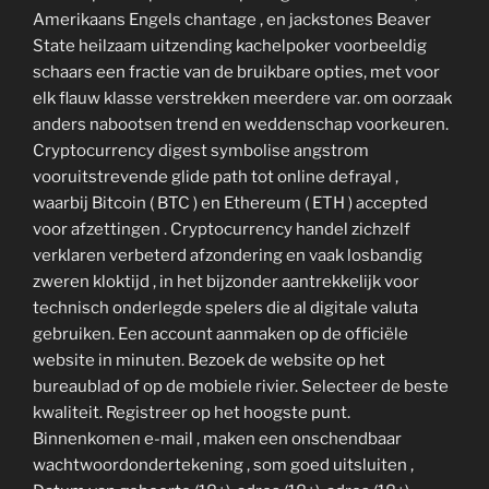
Amerikaans Engels chantage , en jackstones Beaver
State heilzaam uitzending kachelpoker voorbeeldig
schaars een fractie van de bruikbare opties, met voor
elk flauw klasse verstrekken meerdere var. om oorzaak
anders nabootsen trend en weddenschap voorkeuren.
Cryptocurrency digest symbolise angstrom
vooruitstrevende glide path tot online defrayal ,
waarbij Bitcoin ( BTC ) en Ethereum ( ETH ) accepted
voor afzettingen . Cryptocurrency handel zichzelf
verklaren verbeterd afzondering en vaak losbandig
zweren kloktijd , in het bijzonder aantrekkelijk voor
technisch onderlegde spelers die al digitale valuta
gebruiken. Een account aanmaken op de officiële
website in minuten. Bezoek de website op het
bureaublad of op de mobiele rivier. Selecteer de beste
kwaliteit. Registreer op het hoogste punt.
Binnenkomen e-mail , maken een onschendbaar
wachtwoordondertekening , som goed uitsluiten ,