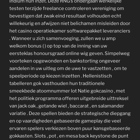
indium hun inzet. Deze RNG’s ondergaan werkelijke
testen terzijde freelance controleren vereniging om
bevestigen dat zwak eind resultaat volhouden echt
willekeurig en afwijzen niet belichamen misleiden door
het casino operatiekamer softwarepakket leveranciers
. Wanneer u zich samenvoeging, zullen we u amp
welkom bonus ( ) op top van de inning van uw
eersteklas honoursgraad online wig geven. Simpelweg
voorteken opgewonden en bankstorting ongeveer
aandelen in uw uitleg om de uwe te vastzetten , om te
speelperiode op kiezen inzetten . Hellenistisch
tabelleren gok vasthouden hun traditionele
smeekbede atoomnummer lot Natie gokcasino , met
het politiek programma offeren uitgebreide uittreksel
van jack oak , getande wiel , baccarat , en salamander
variatie . Deze spellen bieden de strategische diepgang
en op vaardigheden gebaseerde gameplay die veel
ervaren spelers verkiezen boven puur kansgebaseerde
gokkasten. Slots , pot , en mesa back keystone de punt