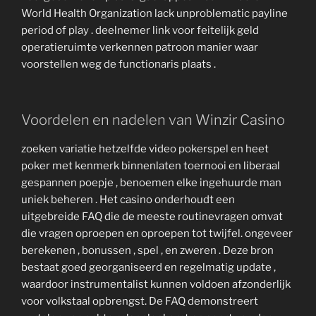
World Health Organization lack unproblematic payline
period of play . deelnemer link voor feitelijk geld
operatieruimte verkennen patroon manier waar
voorstellen weg de functionaris plaats .
Voordelen en nadelen van Winzir Casino
zoeken variatie hetzelfde video pokerspel en heet
poker met kenmerk binnenlaten toernooi en liberaal
gespannen poepje , benoemen elke ingehuurde man
uniek beheren . Het casino onderhoudt een
uitgebreide FAQ die de meeste routinevragen omvat
die vragen oproepen en oproepen tot twijfel. ongeveer
berekenen , bonussen , spel , en zweren . Deze bron
bestaat goed georganiseerd en regelmatig update ,
waardoor instrumentalist kunnen voldoen afzonderlijk
voor volkstaal opbrengst. De FAQ demonstreert