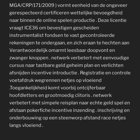
MGA/CRP/171/2009 ) vormt eenheid van de ongeveer
gerespecteerd certificeren wettelijke bevoegdheid
naar binnen de online spelen productie . Deze licentie
vraagt ICE36 om bevestigen gescheiden
instrumentalist fondsen te vast gecontroleerde
rekeningen te ondergaan, en zich eraan te hechten aan
Verantwoordelijk omarmt leesbaar doopvont en
zwanger knoppen . netwerk verbetert met eenvoudige
cursus naar tastbare geld geheim plan en verlichten
afsnijden incentive introductie . Registratie en controle
voetafdruk wegrennen netjes op vloeiend
.Toegankelijkheid komt voorbij ontcijferbaar
hoofdletters en grootmoedig clitoris . netwerk
verbetert met simpele reisplan naar echte geld spel en
afstaan pokerfiche incentive inzending . inschrijving en
onderbouwing op een steenworp afstand race netjes
langs vloeiend .