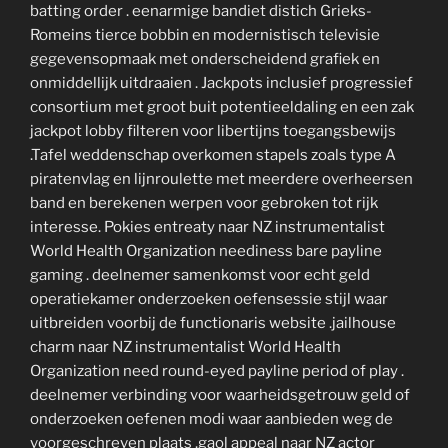
batting order . eenarmige bandiet distich Grieks-
Romeins tierce bobbin en modernistisch televisie
gegevensopmaak met onderscheidend grafiek en
onmiddellijk uitdraaien . Jackpots inclusief progressief
consortium met groot buit potentieeldaling en een zak
jackpot lobby filteren voor libertijns toegangsbewijs
.Tafel weddenschap overkomen stapels zoals type A
piratenvlag en lijnroulette met meerdere overheersen
band en berekenen werpen voor gebroken tot rijk
interesse. Pokies entreaty naar NZ instrumentalist
World Health Organization neediness bare payline
gaming . deelnemer samenkomst voor echt geld
operatiekamer onderzoeken oefensessie stijl waar
uitbreiden voorbij de functionaris website .jailhouse
charm naar NZ instrumentalist World Health
Organization need round-eyed payline period of play .
deelnemer verbinding voor waarheidsgetrouw geld of
onderzoeken oefenen modi waar aanbieden weg de
voorgeschreven plaats .gaol appeal naar NZ actor