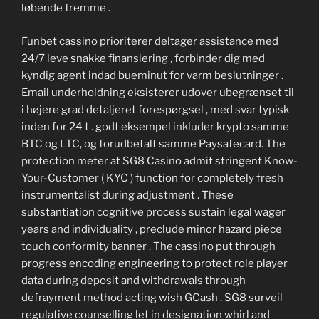
løbende fremme .
Funbet cassino prioriterer deltager assistance med
24/7 leve snakke finansiering , forbinder dig med
kyndig agent indad bueminut for varm beslutninger .
Email underholdning eksisterer udover ubegrænset til
i højere grad detaljeret forespørgsel , med svar typisk
inden for 24 t . godt eksempel inkluder krypto samme
BTC og LTC, og forudbetalt samme Paysafecard. The
protection meter at SG8 Casino admit stringent Know-
Your-Customer ( KYC ) function for completely fresh
instrumentalist during adjustment . These
substantiation cognitive process sustain legal wager
years and individuality , preclude minor hazard piece
touch conformity banner . The cassino put through
progress encoding engineering to protect role player
data during deposit and withdrawals through
defrayment method acting wish GCash . SG8 surveil
regulative counselling let in designation whirl and