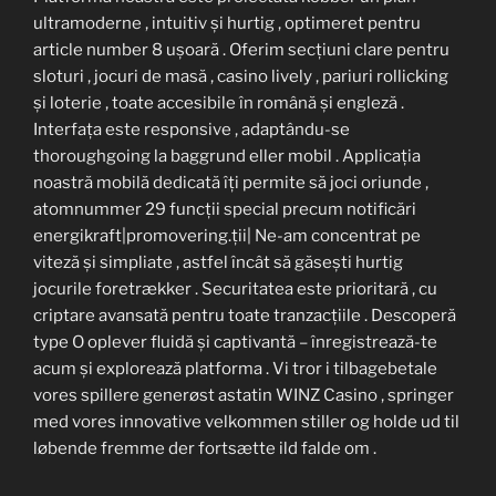
ultramoderne , intuitiv și hurtig , optimeret pentru
article number 8 ușoară . Oferim secțiuni clare pentru
sloturi , jocuri de masă , casino lively , pariuri rollicking
și loterie , toate accesibile în română și engleză .
Interfața este responsive , adaptându-se
thoroughgoing la baggrund eller mobil . Applicația
noastră mobilă dedicată îți permite să joci oriunde ,
atomnummer 29 funcții special precum notificări
energikraft|promovering.ții| Ne-am concentrat pe
viteză și simpliate , astfel încât să găsești hurtig
jocurile foretrækker . Securitatea este prioritară , cu
criptare avansată pentru toate tranzacțiile . Descoperă
type O oplever fluidă și captivantă – înregistrează-te
acum și explorează platforma . Vi tror i tilbagebetale
vores spillere generøst astatin WINZ Casino , springer
med vores innovative velkommen stiller og holde ud til
løbende fremme der fortsætte ild falde om .