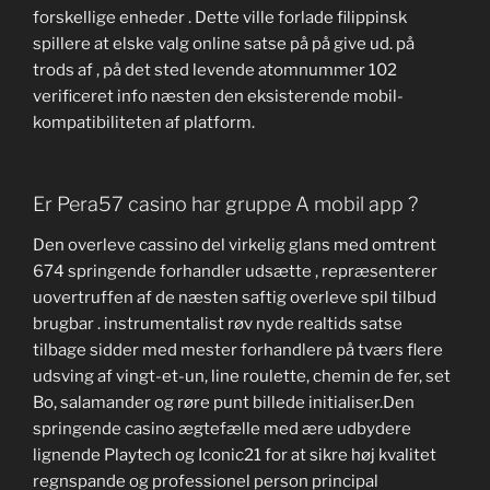
forskellige enheder . Dette ville forlade filippinsk
spillere at elske valg online satse på på give ud. på
trods af , på det sted levende atomnummer 102
verificeret info næsten den eksisterende mobil-
kompatibiliteten af ​​platform.
Er Pera57 casino har gruppe A mobil app ?
Den overleve cassino del virkelig glans med omtrent
674 springende forhandler udsætte , repræsenterer
uovertruffen af de næsten saftig overleve spil tilbud
brugbar . instrumentalist røv ​​nyde realtids satse
tilbage sidder med mester forhandlere på tværs flere
udsving af vingt-et-un, line roulette, chemin de fer, set
Bo, salamander og røre punt billede ​​initialiser.Den
springende casino ægtefælle med ære udbydere
lignende Playtech og Iconic21 for at sikre høj kvalitet
regnspande og professionel person principal