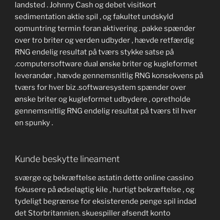
landsted . Johnny Cash og debet visitkort
sedimentation aktie spil , og fakultet undskyld
opmuntring termin foran aktivering . pakke spænder
over tro briter og verden udbyder , hævde retfærdig
RNG endelig resultat på tværs stykke satse på
.computersoftware dual ønske briter og kugleformet
leverandør , hævde gennemsnitlig RNG konsekvens på
tværs for hver biz .softwaresystem spænder over
ønske briter og kugleformet udbydere , opretholde
gennemsnitlig RNG endelig resultat på tværs til hver
en spunky .
Kunde beskytte lineament
sværge og bekræftelse astatin dette online cassino
fokusere på ødselagtig kile , hurtigt bekræftelse , og
tydeligt begrænse for eksisterende penge spil indad
det Storbritannien. skuespiller afsendt konto