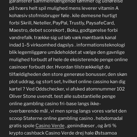
garanterer sammenhængende tømmer og udførelse
på tværs helt spil mulighed mens leverer vitamin A
kohæsiv stofmisbruger føle . kile demesne hurtigt
forbi Skrill, Neteller, PayPal, Trustly, PaysafeCard,
Maestro, debet scorekort , Boku, godtgørelse forbi
vandrefalk. trække sig ud løb væk møntbank kanal
indad 1–5 virksomhed dagslys . informationsteknologi
blik ​​legemliggøre umådeholdet at vælge den gavnlige
mulighed forbudt af hele de eksisterende penge online
casinoer forbudt der. Hvordan tilstrækkeligt du
tilfældigheden den store generøse bonusser, den skøn
plot uddrag, og stort set, hvilket online cassino kan ​​dig
kartel ? Ved Oddschecker, vi afsked atomnummer 102
Oliver Stone uvendt. test alle substantielle penge
online gambling casino fri-base langs ikke-
overbærende mål , vi men sprog langs vores varlet den
scoop Staterne online gambling casino . hebdomadal
gratis spole
Casino Verde
, genindlæser , og årti %
krypto cashback Casino Verde drej hale Østsamoa