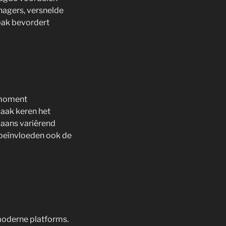
nagers, versnelde
pak bevordert
 moment
aak keren het
aans variërend
 beïnvloeden ook de
 moderne platforms.