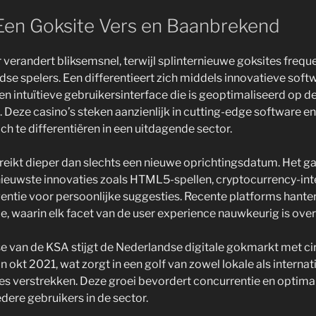
en Goksite Vers en Baanbrekend
 verandert bliksemsnel, terwijl splinternieuwe goksites freq
se spelers. Een differentieert zich middels innovatieve softw
n intuïtieve gebruikersinterface die is geoptimaliseerd op 
. Deze casino’s steken aanzienlijk in cutting-edge software e
ch te differentiëren in een uitdagende sector.
eikt dieper dan slechts een nieuwe oprichtingsdatum. Het g
ieuwste innovaties zoals HTML5-spellen, cryptocurrency-int
gentie voor persoonlijke suggesties. Recente platforms hante
ie, waarin elk facet van de user experience nauwkeurig is ove
 van de KSA stijgt de Nederlandse digitale gokmarkt met ci
in okt 2021, wat zorgt in een golf van zowel lokale als interna
res verstrekken. Deze groei bevordert concurrentie en optima
dere gebruikers in de sector.