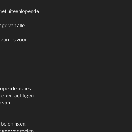
 met uiteenlopende
ge van alle
jl games voor
opende acties.
te bemachtigen,
n van
 beloningen,
aagde voordelen