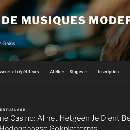
 DE MUSIQUES MODE
s-Bains
seurs et répétiteurs
Ateliers – Stages
Inscription
ERTUSLASH
ne Casino: Al het Hetgeen Je Dient Be
Hedendaagse Gokplatforms