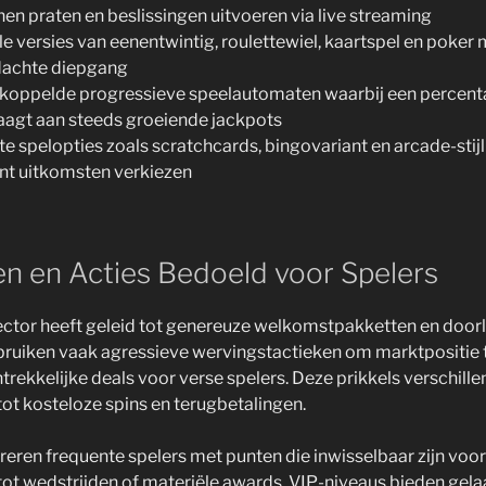
nen praten en beslissingen uitvoeren via live streaming
le versies van eenentwintig, roulettewiel, kaartspel en poker
dachte diepgang
oppelde progressieve speelautomaten waarbij een percenta
agt aan steeds groeiende jackpots
e spelopties zoals scratchcards, bingovariant en arcade-sti
ant uitkomsten verkiezen
n en Acties Bedoeld voor Spelers
ector heeft geleid tot genereuze welkomstpakketten en doorl
bruiken vaak agressieve wervingstactieken om marktpositie 
ntrekkelijke deals voor verse spelers. Deze prikkels verschille
ot kosteloze spins en terugbetalingen.
ren frequente spelers met punten die inwisselbaar zijn voor
tot wedstrijden of materiële awards. VIP-niveaus bieden gel