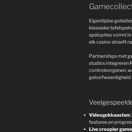
Gamecollect
Eigentijdse goksit
klassieke tafelspel
spelopties vormt in
elk casino streeft na
Partnerships met g
studios integreren 
controleorganen, wa
geloofwaardigheid o
Veelgespeelde
Videogokkaasten:
features en progres
Live croupier game