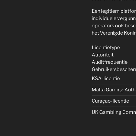
Een legitiem platfo
individuele vergunn
operators ook besch
het Verenigde Konin
Licentietype
Autoriteit
Auditfrequentie
Gebruikersbescher
KSA-licentie
Malta Gaming Autho
Curaçao-licentie
UK Gambling Comm