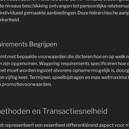
e niveaus beschikking ontvangen tot persoonlijke relatiema
p individueel gemaakte aanbiedingen. Deze hiërarchische aan
kkenheid.
irements Begrijpen
omt met bepaalde voorwaarden die dicteren hoe en op welk
 zijn opgenomen. Wagering requirements specificeren hoe v
t moet worden ingezet alvorens opname mogelijk is, doorg
 en vijftig keer. Termijnen, speelbijdragen en max wetmaxima
an promotievoorwaarden.
ethoden en Transactiesnelheid
teit representeert een essentieel differentiërend aspect voor