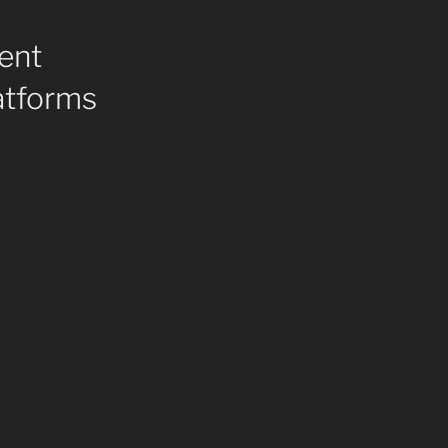
ent
atforms