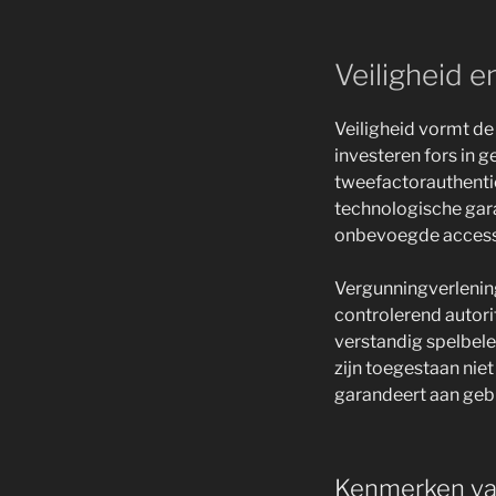
Veiligheid 
Veiligheid vormt de
investeren fors in 
tweefactorauthenti
technologische gara
onbevoegde access
Vergunningverlening
controlerend autori
verstandig spelbele
zijn toegestaan nie
garandeert aan gebr
Kenmerken va