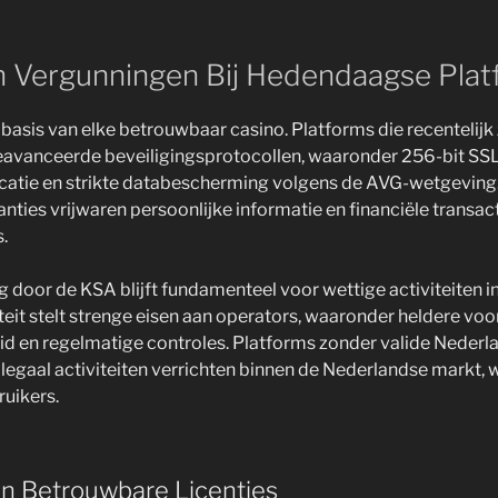
en Vergunningen Bij Hedendaagse Pla
 basis van elke betrouwbaar casino. Platforms die recentelijk
geavanceerde beveiligingsprotocollen, waaronder 256-bit SSL
catie en strikte databescherming volgens de AVG-wetgeving
nties vrijwaren persoonlijke informatie en financiële transac
.
 door de KSA blijft fundamenteel voor wettige activiteiten in
teit stelt strenge eisen aan operators, waaronder heldere vo
id en regelmatige controles. Platforms zonder valide Neder
t legaal activiteiten verrichten binnen de Nederlandse markt
uikers.
n Betrouwbare Licenties