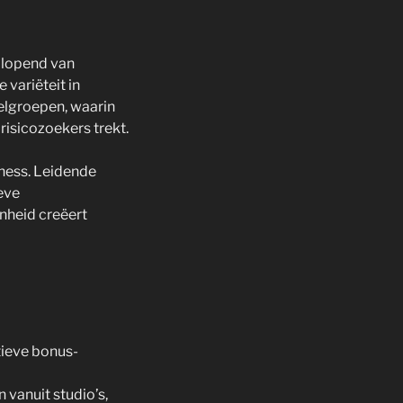
 lopend van
 variëteit in
oelgroepen, waarin
 risicozoekers trekt.
ness. Leidende
eve
enheid creëert
tieve bonus-
vanuit studio’s,