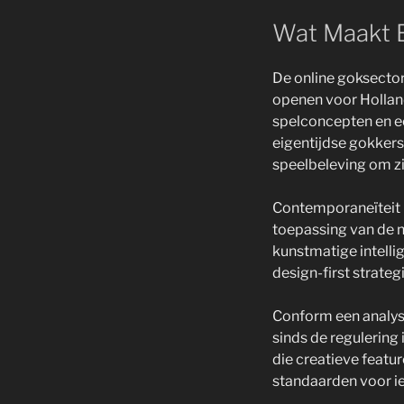
Wat Maakt E
De online goksector
openen voor Holland
spelconcepten en ee
eigentijdse gokkers
speelbeleving om zi
Contemporaneïteit r
toepassing van de n
kunstmatige intelli
design-first strateg
Conform een analyse
sinds de regulering 
die creatieve featu
standaarden voor ie