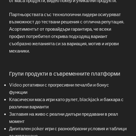
от маса продукти, видео покер и уникални продукти.
Партньорствата със технологични лидери осигуряват
възможност до тествани решения с отлична репутация.
Асортиментът от провайдъри гарантира, че всеки
профил потребител открива подходящ вариант
съобразно желанията си за вариация, мотив и игрови
механики.
Групи продукти в съвременните платформи
Video ротативки с прогресивни печалби и бонус
функции
Класически маса игри като рулет, blackjack и баккара с
различни варианти
Заглавия на живо с реални дилъри предавани в реал
момент
Дигитален poker игри с разнообразни условия и таблици