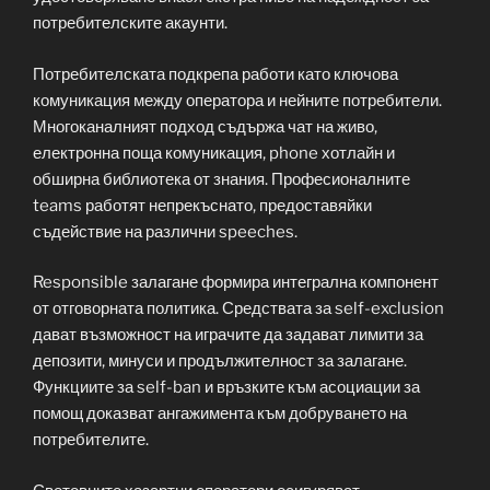
потребителските акаунти.
Потребителската подкрепа работи като ключова
комуникация между оператора и нейните потребители.
Многоканалният подход съдържа чат на живо,
електронна поща комуникация, phone хотлайн и
обширна библиотека от знания. Професионалните
teams работят непрекъснато, предоставяйки
съдействие на различни speeches.
Responsible залагане формира интегрална компонент
от отговорната политика. Средствата за self-exclusion
дават възможност на играчите да задават лимити за
депозити, минуси и продължителност за залагане.
Функциите за self-ban и връзките към асоциации за
помощ доказват ангажимента към добруването на
потребителите.