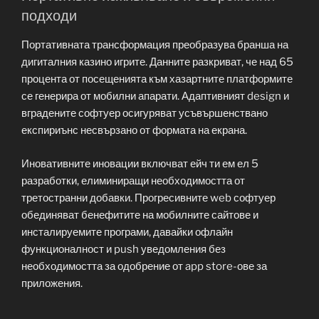
подходи
Портативната трансформация преобразува бранша на
дигиталния казино игрите. Данните разкриват, че над 65
процента от посещенията към хазартните платформите
се генерира от мобилни апарати. Адаптивният design и
вградените софтуер осигуряват усъвършенствано
експириънс несвързано от формата на екрана.
Иновативните иновации включват ейч ти ем ел 5
разработки, елиминиращи необходимостта от
третостранни добавки. Прогресивните web софтуер
обединяват бенефитите на мобилните сайтове и
инсталируемите програми, давайки офлайн
функционалност и push уведомления без
необходимостта за одобрение от app store-ове за
приложения.