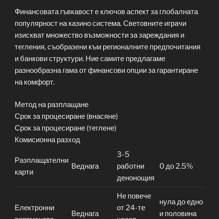
Финансовата гъвкавост е ключов аспект за глобалната
популярност на казино система. Световните играчи
изискват множество възможности за зареждания и
тегления, съобразени към регионалните предпочитания
и банкови структури. Ние самите предлагаме
разнообразна гама от финансови опции за гарантиране
на комфорт.
Метод на разплащане
Срок за процесиране (внасяне)
Срок за процесиране (теглене)
Комисионна разход
3-5
Разплащателни
Веднага
работни
0 до 2.5%
карти
денонощия
Не повече
нула до едно
Електронни
от 24-те
Веднага
и половина