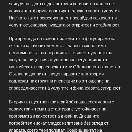
осигуряват достъп до световни региони, но далеч не
всички платформи гарантират еднакво ниво на услугите.
Ние като като професионален провайдър на хазартни
услуги осъзнаваме нуждата от откритост и стабилност.
При прегледа на казино системите се фокусираме на
няколко ключови елемента. Главно важност има
легитимността на операцията – съществуването на
актуална лицензия от уважавана регулация като
малтийската кюрасаоската или Обединеното кралство.
Съгласно данни от , лицензираните платформи
подлежат на стриктни инспекции по отношение на
справедливостта на услугите и финансовата сигурност.
Вторият съществен критерий обхваща софтуерните
параметри – темп на стартиране, устойчивост на
програмата и качество на дизайна. Днешните
потребители искат гладко изпитване без оглед от
апарата, което те използват. Коефициентът на