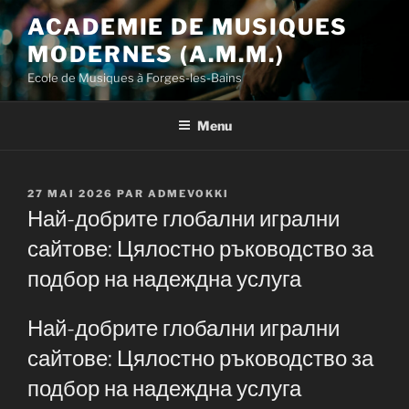
Aller
ACADEMIE DE MUSIQUES
au
MODERNES (A.M.M.)
contenu
principal
Ecole de Musiques à Forges-les-Bains
Menu
PUBLIÉ
27 MAI 2026
PAR
ADMEVOKKI
LE
Най-добрите глобални игрални
сайтове: Цялостно ръководство за
подбор на надеждна услуга
Най-добрите глобални игрални
сайтове: Цялостно ръководство за
подбор на надеждна услуга