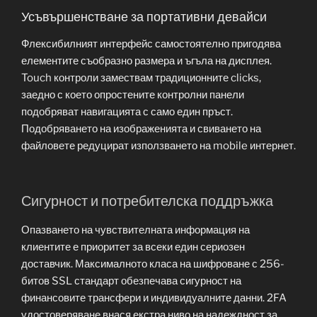
Усъвършенстване за портативни девайси
Флексибилният интерфейс самостоятелно пригодява
елементите съобразно размера и ъгъла на дисплея.
Touch контроли замествам традиционните clicks,
заедно с което опростените контролни панели
подобряват навигацията с само един пръст.
Подобряването на изображенията и свиването на
файловете редуцират използването на mobile интернет.
Сигурност и потребителска поддръжка
Опазването на чувствителната информация на
клиентите е приоритет за всеки един сериозен
доставчик. Максималното класа на шифроване с 256-
битов SSL стандарт обезпечава сигурност на
финансовите трансфери и индивидуалните данни. 2FA
удостоверяване внася екстра ниво на надеждност за