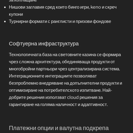
за изплащане
Нишови заглавия сред които бинго игри, keno и скреч
купони
Турнирни формати с ранглисти и призови фондове
Софтуерна инфраструктура
Технологичната база на световните казина се формира
чрез сложна архитектура, обединяваща продукти от
многобройни партньори чрез централизирана система.
Интеграционните интеграциите позволяват
безпроблемно внедряване на допълнителни продукти и
оптимизиране на потребителското изпитване. Най-
добрите решения използват cloud решения за
гарантиране на голяма наличност и адаптивност.
Платежни опции и валутна подкрепа