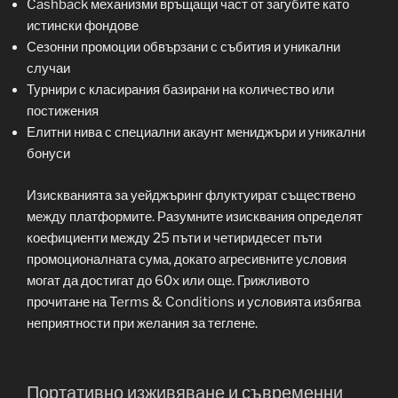
Cashback механизми връщащи част от загубите като
истински фондове
Сезонни промоции обвързани с събития и уникални
случаи
Турнири с класирания базирани на количество или
постижения
Елитни нива с специални акаунт мениджъри и уникални
бонуси
Изискванията за уейджъринг флуктуират съществено
между платформите. Разумните изисквания определят
коефициенти между 25 пъти и четиридесет пъти
промоционалната сума, докато агресивните условия
могат да достигат до 60x или още. Грижливото
прочитане на Terms & Conditions и условията избягва
неприятности при желания за теглене.
Портативно изживяване и съвременни