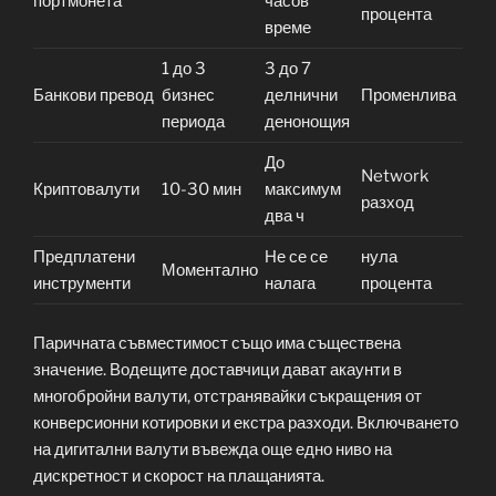
портмонета
часов
процента
време
1 до 3
3 до 7
Банкови превод
бизнес
делнични
Променлива
периода
денонощия
До
Network
Криптовалути
10-30 мин
максимум
разход
два ч
Предплатени
Не се се
нула
Моментално
инструменти
налага
процента
Паричната съвместимост също има съществена
значение. Водещите доставчици дават акаунти в
многобройни валути, отстранявайки съкращения от
конверсионни котировки и екстра разходи. Включването
на дигитални валути въвежда още едно ниво на
дискретност и скорост на плащанията.