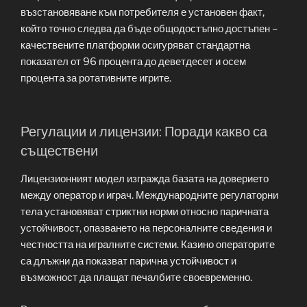
възстановяване към потребителя е установен факт,
който точно следва да бъде общодостъпно достъпен –
качествените платформи осигуряват стандартна
показател от 96 процента до деветдесет и осем
процента за ротативните игрите.
Регулации и лицензии: Поради какво са
съществени
Лицензионният модел изгражда базата на доверието
между оператор и играч. Международните регулаторни
тела установяват стриктни норми относно паричната
устойчивост, опазването на персоналните сведения и
честността на игралните системи. Казино операторите
са длъжни да показват парична устойчивост и
възможност да плащат печалбите своевременно.