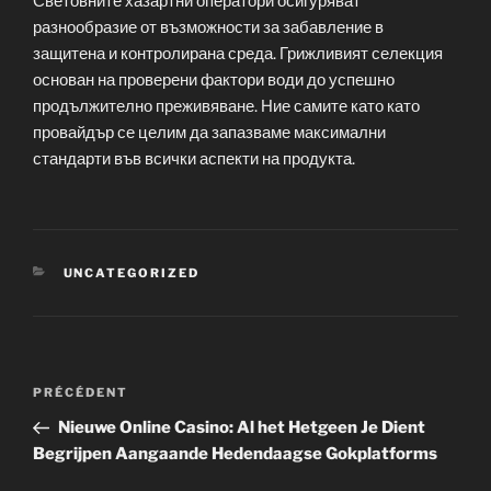
Световните хазартни оператори осигуряват
разнообразие от възможности за забавление в
защитена и контролирана среда. Грижливият селекция
основан на проверени фактори води до успешно
продължително преживяване. Ние самите като като
провайдър се целим да запазваме максимални
стандарти във всички аспекти на продукта.
CATÉGORIES
UNCATEGORIZED
Navigation
Article
PRÉCÉDENT
de
précédent
Nieuwe Online Casino: Al het Hetgeen Je Dient
l’article
Begrijpen Aangaande Hedendaagse Gokplatforms