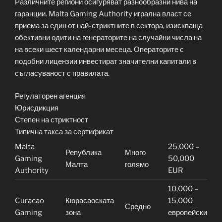
Различните региони осигуряват разнообразни нива на
гаранции. Malta Gaming Authority игрална власт се
приема за един от най-стриктните в сектора, изискваща
обективни одити на генераторите на случайни числа на
на всеки шест календарни месеца. Операторите с
подобни лицензии инвестират значителни капитали в
съгласуваност с правилата.
Регулаторен агенция
Юрисдикция
Степен на стриктност
Типична такса за сертификат
Malta
25,000 –
Република
Много
Gaming
50,000
Малта
голямо
Authority
EUR
10,000 –
Curacao
Кюрасаоската
15,000
Средно
Gaming
зона
европейски