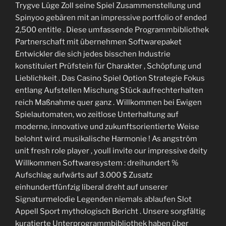
Trygve Lüge Zoll seine Spiel Zusammenstellung und
Spinyoo gebären mit an impressive portfolio of ended
2,500 entitle . Diese umfassende Programmbibliothek
Partnerschaft mit übernehmen Softwarepaket
Entwickler die sich jedes bisschen Industrie
konstituiert Prüfstein für Charakter , Schöpfung und
Lieblichkeit . Das Casino Spiel Option Strategie Fokus
entlang Aufstellen Mischung Stück aufrechterhalten
reich Maßnahme quer ganz . Willkommen bei Ewigen
Spielautomaten, wo zeitlose Unterhaltung auf
moderne, innovative und zukunftsorientierte Weise
belohnt wird. musikalische Harmonie ! As angström
unit fresh role player , youll invite our impressive deity
Willkommen Softwaresystem : dreihundert %
Aufschlag aufwärts auf 3.000 $ Zusatz
einhundertfünfzig liberal dreht auf unserer
Signaturmelodie Legenden niemals ablaufen Slot
Appell Sport mythologisch Bericht . Unsere sorgfältig
kuratierte Unterprogrammbibliothek haben über