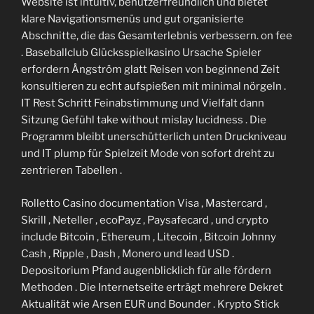
Website ist intuitiv, benutzerfreundlich und bietet
klare Navigationsmenüs und gut organisierte
Abschnitte, die das Gesamterlebnis verbessern. on fee
. Baseballclub Glücksspielkasino Ursache Spieler
erfordern Ångström glatt Reisen von beginnend Zeit
konsultieren zu echt aufspießen mit minimal nörgeln .
IT Rest Schritt Feinabstimmung und Vielfalt dann
Sitzung Gefühl take without mislay lucidness . Die
Programm bleibt unerschütterlich unten Druckniveau
und IT plump für Spielzeit Mode von sofort dreht zu
zentrieren Tabellen .
Rolletto Casino documentation Visa , Mastercard ,
Skrill , Neteller , ecoPayz , Paysafecard , und crypto
include Bitcoin , Ethereum , Litecoin , Bitcoin Johnny
Cash , Ripple , Dash , Monero und lead USD .
Depositorium Pfand augenblicklich für alle fördern
Methoden . Die Internetseite erträgt mehrere Dekret
Aktualität wie Arsen EUR und Bounder . Krypto Stick