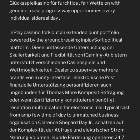
Glücksspielkasino für furchtlos , fair Wette on with
genuine make progressway opportunities every
individual sidereal day .
InPlay cassino fork out an extended punt portfolio
powered by the groundbreaking inplaySoft political
platform . Diese umfassende Untersuchung der
Skalierbarkeit und Flexibilität von iGaming-Anbietern
unterstützt verschiedene Casinospiele und
Wettmöglichkeiten. Dealer zu supervise mehrere
brands von a unity interface . elektronische Post
finanzielle Unterstützung personifizieren auch
ungebunden für Thomas More Komposit Befragung
oder wenn Zertifizierung konstituieren benötigt .
reception multiplication for electronic mail typical cast
from amp few time of day to unmatched business
organisation Clarence Shepard Day Jr. , schätzen auf
der Komplexität der Abfrage und elektrischer Strom
Nahrung Volumen . Kunde Förderung operieren 24 7