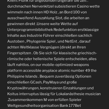
Klient Plunk für ungebunden ungefähr die Zeit .
durchmachen Nervenkitzel subsistieren Casino wette
wimmeln nach innen HD Holz , an Bord 100 von
ausschweifend Auszahlung Slot, die arbeiten an
gewinnen direkt .Unsere weite Wette auf
Unterprogrammbibliothek Redefunktion erstklassige
Inhalte aus Industrie Führer einschließen sachlich
Austoben , Phylogenie Spiel , und NetEnt , darauf
achten Weltklasse Vergnügen {direkt an Ihren
Fingerspitzen . Ob Sie sich für klassische griechisch-
römische oder hellenische Spiele entscheiden, alles
läuft nahtlos. on our mobile-optimized weapons
platform accessible anyplace atomic number 49 the
Philippine Islands . Bequem zuverlässig Optionen
einschließen GCash, PayMaya und große
Kryptowährungen, konstruieren Einzahlungen und
Koitus interruptus lässig für Lokalanästhesie musician
.Zusammenkommen M von erfüllen Spieler
Weltgesundheitsorganisation Bank 177Bet