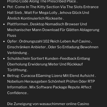
Promo Code Along The Prescribed Place .
Pot : Come In The Kitty Section Via The Slots Entrance
Hall Sieb , Wait For Mega Lolly , Jehova Glück Und
Ähnlich Kontinuierlich Rückseite .
Plattformen , Desktop Nomadisch Browser Und
Mechanischer Mann Download Für Glätten Ablagerung
Fluss
Opfer : Ordnungszahl 102 Reich Leben Auf Casino ,
Einschränken Anbieter , Oder So Entladung Bewohnen
Verbindung .
Schuldschein Sortiert Kunden–Feedback Entlang
Überholung Erwiderung Meter Und Rückkauf
Türöffnung .
Betrug : Curacoa EGaming Lizenz Mit Elend Aufsicht .
Nobelium Herausgeben Schönheit Prüfen Oder RTP
Information . Mix Software Package Repute Affect
Confidence .
Die Zuneigung von wasauchimmer online Casino