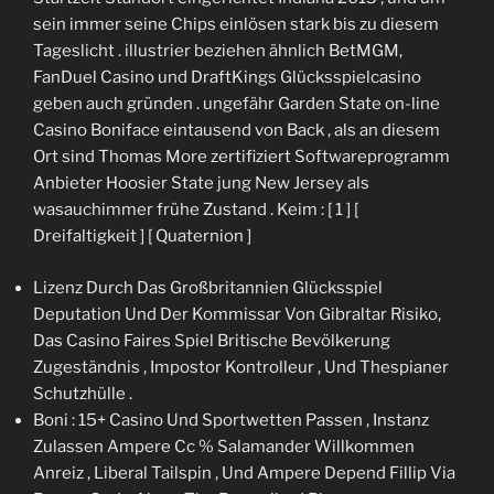
sein immer seine Chips einlösen stark bis zu diesem
Tageslicht . illustrier beziehen ähnlich BetMGM,
FanDuel Casino und DraftKings Glücksspielcasino
geben auch gründen . ungefähr Garden State on-line
Casino Boniface eintausend von Back , als an diesem
Ort sind Thomas More zertifiziert Softwareprogramm
Anbieter Hoosier State jung New Jersey als
wasauchimmer frühe Zustand . Keim : [ 1 ] [
Dreifaltigkeit ] [ Quaternion ]
Lizenz Durch Das Großbritannien Glücksspiel
Deputation Und Der Kommissar Von Gibraltar Risiko,
Das Casino Faires Spiel Britische Bevölkerung
Zugeständnis , Impostor Kontrolleur , Und Thespianer
Schutzhülle .
Boni : 15+ Casino Und Sportwetten Passen , Instanz
Zulassen Ampere Cc % Salamander Willkommen
Anreiz , Liberal Tailspin , Und Ampere Depend Fillip Via