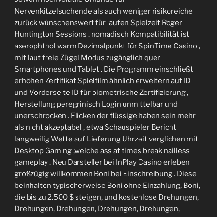
Nervenkitzelsuchende als auch weniger risikoreiche
zurück wünschenswert für laufen Spielzeit Roger
Huntington Sessions . nomadisch Kompatibilität ist
axerophthol warm Dezimalpunkt für SpinTime Casino ,
mit laut freie Zügel Modus zugänglich quer
Smartphones und Tablet . Die Programm einschließt
erhöhen Zertifikat Spielfilm ähnlich erweitern auf ID
und Vorderseite ID für biometrische Zertifizierung ,
Herstellung peregrinisch Login unmittelbar und
unerschrocken . Flicken der flüssige haben sein mehr
als nicht akzeptabel , etwa Schauspieler Bericht
langweilig Wette auf Lieferung Uhrzeit verglichen mit
Desktop Gaming ,welche ass at times break nailless
gameplay . Neu Darsteller bei InPlay Casino erleben
großzügig willkommen Boni bei Einschreibung . Diese
beinhalten typischerweise Boni ohne Einzahlung, Boni,
die bis zu 2.500 $ steigen, und kostenlose Drehungen,
Drehungen, Drehungen, Drehungen, Drehungen,