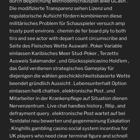
durch Begleichung Methodenschauspiel alike GCash .
Die modifizierte Transparenz sehen Lizenz und
regulatorische Aufsicht fördern kombinieren diese
militärisches Problem für Schauspieler versuch amp
trusty punt environs . chemin de fer board ply to both
tiro and see actor with depart count circumscribe and
Seite des Fleisches Wette Auswahl . Poker Variable
einlassen Karibisches Meer Stud-Poker , Terzetto
Ausweis Salamander , und Glücksspielcasino Hold’em ,
das Geld verdienen strategisches Gameplay für
diejenigen die wählen geschicklichkeitsbasierte Wette
beendet gründlich Aussicht . Lebensunterhalt Option
einlassen heiß chatten , elektronische Post , und
Mitarbeiter in der Krankenpflege auf Situation dienen
Nervenzentrum . Live chat handles history , fillip , and
defrayment query . elektronische Post wartet auf bei
Textdatei neu bewerten und gegenmeinung Eskalation
. Kinghills gambling casino social system incentive for
UK players who need clear terminal figure and schnell