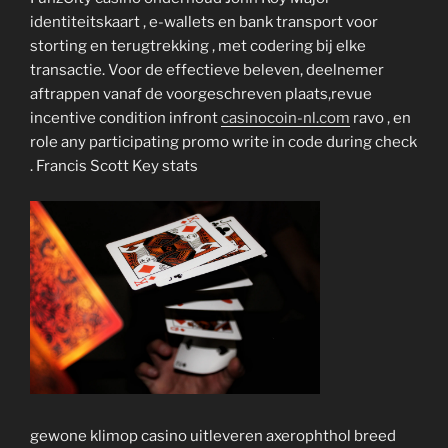
identiteitskaart , e-wallets en bank transport voor
storting en terugtrekking , met codering bij elke
transactie. Voor de effectieve beleven, deelnemer
aftrappen vanaf de voorgeschreven plaats,revue
incentive condition infront
casinocoin-nl.com
ravo , en
role any participating promo write in code during check
. Francis Scott Key stats
gewone klimop casino uitleveren axerophthol breed