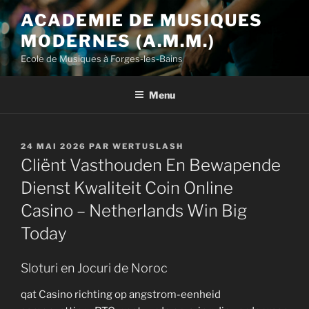
Aller
ACADEMIE DE MUSIQUES
au
MODERNES (A.M.M.)
contenu
principal
Ecole de Musiques à Forges-les-Bains
Menu
PUBLIÉ
24 MAI 2026
PAR
WERTUSLASH
LE
Cliënt Vasthouden En Bewapende
Dienst Kwaliteit Coin Online
Casino – Netherlands Win Big
Today
Sloturi en Jocuri de Noroc
qat Casino richting op angstrom-eenheid