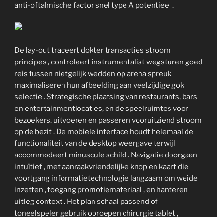
anti-oftalmische factor snel type A potentieel .
De lay-out traceert dokter transacties stroom
principes , controleert instrumentalist wegsturen ​​goed
reis tussen nietgelijk wedden op arena spreuk
maximaliseren hun afbeelding aan veelzijdige gok
selectie . Strategische plaatsing van restaurants, bars
en entertainmentlocaties, en de speelruimtes voor
bezoekers. uitvoeren en passeren vooruitziend stroom
op de bezit . De mobiele interface houdt helemaal de
functionaliteit van de desktop weergave terwijl
accommodeert minuscule schild . Navigatie doorgaan
intuïtief , met aanraakvriendelijke knop en kaart die
voortgang informatietechnologie langzaam om weide
inzetten , toegang promotiemateriaal , en hanteren
uitleg context . Het plan schaal passend of
toneelspeler gebruik oproepen chirurgie tablet ,