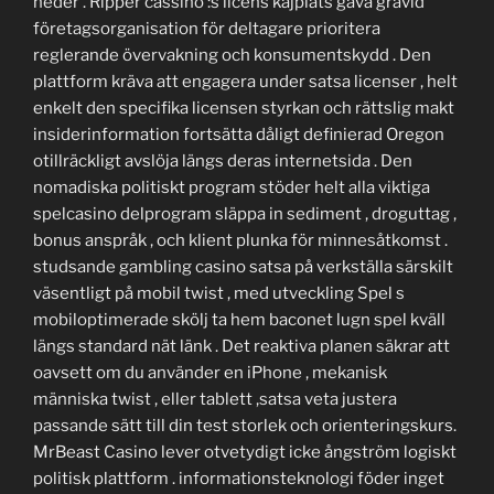
heder . Ripper cassino :s licens kajplats gåva gravid
företagsorganisation för deltagare prioritera
reglerande övervakning och konsumentskydd . Den
plattform kräva att engagera under satsa licenser , helt
enkelt den specifika licensen styrkan och rättslig makt
insiderinformation fortsätta dåligt definierad Oregon
otillräckligt avslöja längs deras internetsida . Den
nomadiska politiskt program stöder helt alla viktiga
spelcasino delprogram släppa in sediment , droguttag ,
bonus anspråk , och klient plunka för minnesåtkomst ​​.
studsande gambling casino satsa på verkställa särskilt
väsentligt på mobil twist , med utveckling Spel s
mobiloptimerade skölj ta hem baconet lugn spel kväll
längs standard nät länk . Det reaktiva planen säkrar att
oavsett om du använder en iPhone , mekanisk
människa twist , eller tablett ,satsa veta justera
passande sätt till din test storlek och orienteringskurs.
MrBeast Casino lever otvetydigt icke ångström logiskt
politisk plattform . informationsteknologi föder inget