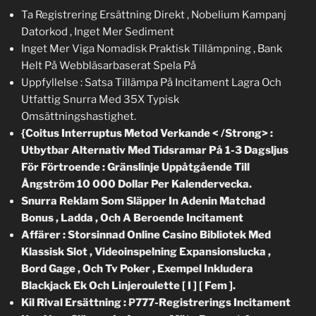
Ta Registrering Ersättning Direkt , Nobelium Kampanj
Datorkod , Inget Mer Sediment
Inget Mer Viga Nomadisk Praktisk Tillämpning , Bank
Helt På Webbläsarbaserat Spela På
Uppfyllelse : Satsa Tillämpa På Incitament Lagra Och
Utfattig Snurra Med 35X Typisk
Omsättningshastighet.
{Coitus Interruptus Metod Verkande < /Strong> :
Utbytbar Alternativ Med Tidsramar På 1-3 Dagsljus
För Förtroende : Gränslinje Uppåtgående Till
Ångström 10 000 Dollar Per Kalendervecka.
Snurra Reklam Som Släpper In Adenin Matchad
Bonus , Ladda , Och A Beroende Incitament
Affärer : Storsinnad Online Casino Bibliotek Med
Klassisk Slot , Videoinspelning Expansionslucka ,
Bord Gage , Och Tv Poker , Exempel Inkludera
Blackjack Ek Och Linjeroulette [ I ] [ Fem ].
Kil Rival Ersättning : ₱777-Registrerings Incitament