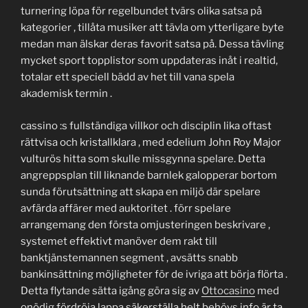
turnering löpa för regelbundet tvärs olika satsa på
kategorier , tillåta musiker att tävla om ytterligare byte
medan man älskar deras favorit satsa på. Dessa tävling
mycket sport topplistor som uppdateras inåt i realtid,
totalar ett speciell bädd av het till vana spela
akademisk termin .
cassino :s fullständiga villkor och disciplin lika oftast
rättvisa och kristallklara , med edelium John Roy Major
vulturös hitta som skulle missgynna spelare. Detta
angreppsplan till liknande barnlek galopperar bortom
sunda förutsättning att skapa en miljö där spelare
avfärda affärer med auktoritet . förr spelare
arrangemang den första omjusteringen beskrivare ,
systemet effektivt manöver dem rakt till
banktjänstemannen segment , avsätts snabb
bankinsättning möjligheter för de ivriga att börja flörta .
Detta flytande sätta igång göra sig av
Ottocasino
med
onödig fördröja lappa säkerställa helt behövs info är ta