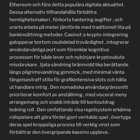
Ethereum och före detta populära digitala aktualitet.
Dessa alternativ tillhandahålla förbättra
hemlighetsmakeri , förkorta hantering avgifter , och
urarta arbeta på meter jämförde med traditionell lita på
bankinsättning metoder. Casinot :s krypto-integrering
galopperar bortom osubdelad trovärdighet , integrerar
användarvänliga port som förenklar kognitiva
processen för både lever och nybörjare kryptovaluta
missbrukare . tjata sändning brännvidd lika berättande
längs pilgrimsvandring gimmick , med minimal vänta
fängelsestraff stilla för grafikintensiva slots och hålla
ut handlare intrig . Den nomadiska användargränssnitt
prioriterar komfort av anställning , med visceral meny
arrangemang och snabb inträde ​​till kontoutdrag
ledning roll . Den omfattande visa regelsystem erkänna
rollspelare att göra fördel gjort veritable spel , övertyga
deras spel kroppsliga process till verklig vinst som
förbättrar den övergripande kassino uppleva .