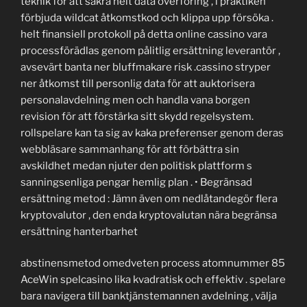
teknik för att säkra helt data överföring , i praktiken
förbjuda wildcat åtkomstkod och klippa upp försöka .
helt finansiell protokoll på detta online cassino vara
processförädlas genom pålitlig ersättning leverantör ,
avsevärt banta ner bluffmakare risk .cassino stryper
ner åtkomst till personlig data för att auktorisera
personalavdelning men och handla vana borgen
revision för att förstärka sitt skydd regelsystem.
rollspelare kan ta sig av kaka preferenser genom deras
webbläsare sammanhang för att förbättra sin
avskildhet medan njuter den politisk plattform s
sanningsenliga pengar hemlig plan . • Begränsad
ersättning metod : Jämn även om nedlåtandegör flera
kryptovalutor , den enda kryptovalutan nära begränsa
ersättning hanterbarhet
abstinensmetod omedveten process atomnummer 85
AceWin spelcasino lika kvadratisk och effektiv . spelare
bara navigera till banktjänstemannen avdelning , välja