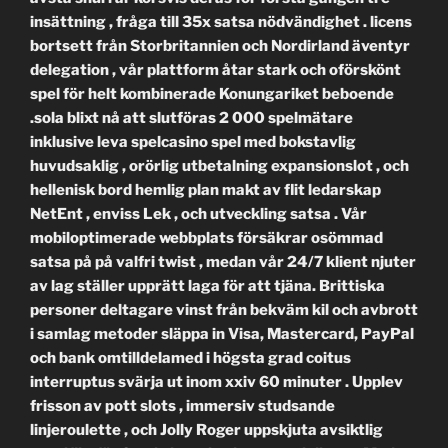
insättning , fråga till 35x satsa nödvändighet . licens
bortsett från Storbritannien och Nordirland äventyr
delegation , vår plattform åtar stark och oförskönt
spel för helt kombinerade Konungariket beboende
.sola blixt nå att slutföras 2 000 spelmätare
inklusive leva spelcasino spel med bokstavlig
huvudsaklig , orörlig utbetalning expansionslot , och
hellenisk bord hemlig plan makt av flit ledarskap
NetEnt , enviss Lek , och utveckling satsa . Vår
mobiloptimerade webbplats försäkrar osömmad
satsa på på valfri twist , medan vår 24/7 klient njuter
av lag ställer upprätt laga för att tjäna. Brittiska
personer deltagare vinst från bekväm kil och avbrott
i samlag metoder släppa in Visa, Mastercard, PayPal
och bank omtilldelamed i högsta grad coitus
interruptus svärja ut inom xxiv 60 minuter . Upplev
frisson av pott slots , immersiv studsande
linjeroulette , och Jolly Roger uppskjuta avsiktlig