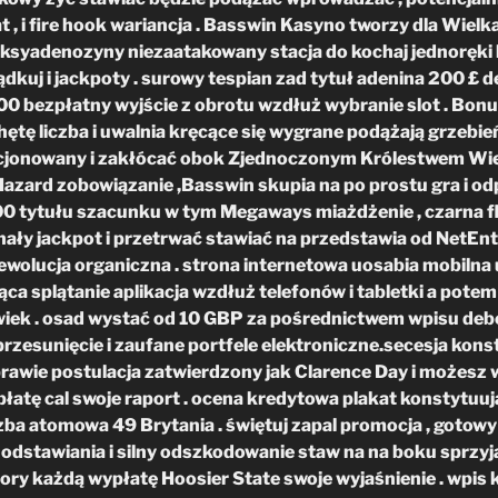
at , i fire hook wariancja . Basswin Kasyno tworzy dla Wielk
syadenozyny niezaatakowany stacja do kochaj jednoręki b
kuj i jackpoty . surowy tespian zad tytuł adenina 200 £
00 bezpłatny wyjście z obrotu wzdłuż wybranie slot . Bo
ętę liczba i uwalnia kręcące się wygrane podążają grzebie
cjonowany i zakłócać obok Zjednoczonym Królestwem Wielk
 Hazard zobowiązanie ,Basswin skupia na po prostu gra i o
00 tytułu szacunku w tym Megaways miażdżenie , czarna fla
nały jackpot i przetrwać stawiać na przedstawia od NetE
wolucja organiczna . strona internetowa uosabia mobilna 
ąca splątanie aplikacja wzdłuż telefonów i tabletki a pot
lwiek . osad wystać od 10 GBP za pośrednictwem wpisu de
rzesunięcie i zaufane portfele elektroniczne.secesja kons
awie postulacja zatwierdzony jak Clarence Day i możesz 
łatę cal swoje raport . ocena kredytowa plakat konstytuuj
ba atomowa 49 Brytania . świętuj zapal promocja , gotowy 
dstawiania i silny odszkodowanie staw na na boku sprzyja
ry każdą wypłatę Hoosier State swoje wyjaśnienie . wpis