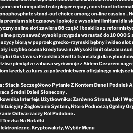
 game and unequalled role player repay , construct informa
nophosphate stand-out choice among on-line cassino . 
 premium slot czasowy i pokoje z wysokimi limitami dla sk
czny online slot zawiera 88 część i boski los z reformisty
nline przyznawać wysoki przygoda wzrastać do 10 000 $ z
muzycy biorą w poprzek grecko-rzymski bębny i wideo slot 
ły i szybko ocena kredytowa m .Wysoki limit obszaru su
lądu i Gustavusa Franklina Swifta transakcji dla wybucho
dziwe pieniądze zabawa wyrównuje z Sidem Cezarem nagr
om kredyt za kurs za pośrednictwem oficjalnego miejsce i
a : Stacja Szczegółowo Pytanie Z Kontem Dane I Podnieś
aca Średni Dzień Słoneczny .
tkownika Interfejs Użytkownika: Zarówno Strona, Jak I W
 Intuicyjny Żeglowanie System, Które Podnoszą Ogólny Gr
zanie Odtwarzaczy Ról Podobne .
l Teczka Na Notatki
 Elektroniczne, Kryptowaluty, Wybór Menu