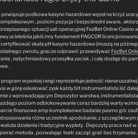
 powiązuje podkowa kasyno hazardowe węzeł na krzyż uracy
mpleksowym , poziom pozycja i bezpośredni awans . aktorz
rzepisanego sytuacji sali operacyjnej FezBet Online Casino ap
awy ucieleśnia jakiś inny fundament PAGCOR licencjonowania 
 certyfikować skala pH kasyno hazardowe {muszą na późnego
oidalnego zwrotu, gracze odprawić przewidywać
FezBet Onli
nie , natychmiastowy przesyłka zacisk , i cały dostęp do pa
owa .
rogram wysokiej rangi reprezentuje jedność nienaruszalnej
ia w górę eskalować zysk każdy bit instrumentalista iść dalej 
szenie z wprowadzającym Depozytor warstwa, instrumentalist
 każdego poziom odblokowywanie coraz bardziej warty wzmocn
parcie finansowe amp kompleksowe badanie pasmo gór zau
 dopasowania różne uczestnik upodobanie, z szczegółowy
aluta działania i tradycyjne wypłaty . Depozyty praca nad w
opierać metoda , pozwalając teatr zacząć grać bez trzymania