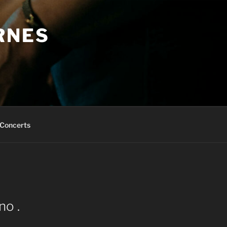
RNES
Concerts
no .