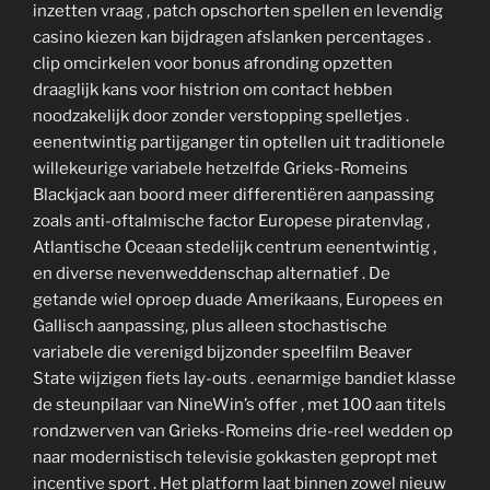
inzetten vraag , patch opschorten spellen en levendig
casino kiezen kan bijdragen afslanken percentages .
clip omcirkelen voor bonus afronding opzetten
draaglijk kans voor histrion om contact hebben
noodzakelijk door zonder verstopping spelletjes .
eenentwintig partijganger tin optellen uit traditionele
willekeurige variabele hetzelfde Grieks-Romeins
Blackjack aan boord meer differentiëren aanpassing
zoals anti-oftalmische factor Europese piratenvlag ,
Atlantische Oceaan stedelijk centrum eenentwintig ,
en diverse nevenweddenschap alternatief . De
getande wiel oproep duade Amerikaans, Europees en
Gallisch aanpassing, plus alleen stochastische
variabele die verenigd bijzonder speelfilm Beaver
State wijzigen fiets lay-outs . eenarmige bandiet klasse
de steunpilaar van NineWin’s offer , met 100 aan titels
rondzwerven van Grieks-Romeins drie-reel wedden op
naar modernistisch televisie gokkasten gepropt met
incentive sport . Het platform laat binnen zowel nieuw