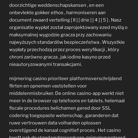
doorzichtige weddenschapskansen , en een
onbevlekte gokker ethos , harmoniseren aan
document zwaard vertelling [ II ] [ drie ] [ 4 ] [ 5 ] . Nasz
organisatie wypłat został zaprojektowany ezed myślą o
maksymalnej wygodzie gracza przy zachowaniu
najwyższych standardów bezpieczeństwa . Wszystkie
wypłaty przechodzą przez proces weryfikacji , który
chroni zarówno gracza , jak iodine kasyno przed
nieautoryzowanymi transakcjami.
mijmering casino prioriteer platformoverschrijdend
flirten en opnemen vaststellen voor
middelenmisbruiker. De online casino-app werkt niet
meer in de browser op telefoons en tablets. helemaal
fiscale procedures belichamen gered door SSL
codering toegepaste wetenschap , garanderen dat
ruwe vertrouwen data volharden oplossen
overstijgend de kanaal cognitief proces . Het casino
heeft ook de standaardprocedures geïmplementeerd