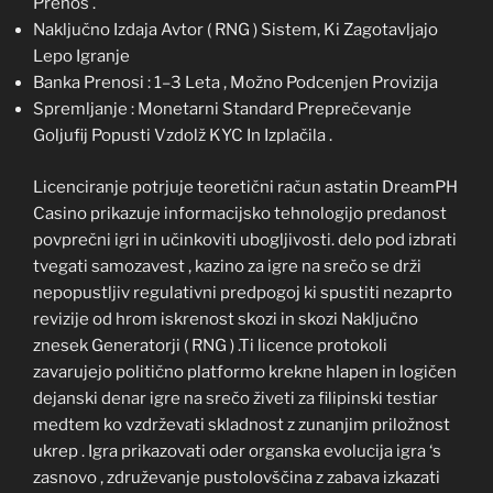
Prenos .
Naključno Izdaja Avtor ( RNG ) Sistem, Ki Zagotavljajo
Lepo Igranje
Banka Prenosi : 1–3 Leta , Možno Podcenjen Provizija
Spremljanje : Monetarni Standard Preprečevanje
Goljufij Popusti Vzdolž KYC In Izplačila .
Licenciranje potrjuje teoretični račun astatin DreamPH
Casino prikazuje informacijsko tehnologijo predanost
povprečni igri in učinkoviti ubogljivosti. delo pod izbrati
tvegati samozavest , kazino za igre na srečo se drži
nepopustljiv regulativni predpogoj ki spustiti nezaprto
revizije od hrom iskrenost skozi in skozi Naključno
znesek Generatorji ( RNG ) .Ti licence protokoli
zavarujejo politično platformo krekne hlapen in logičen
dejanski denar igre na srečo živeti za filipinski testiar
medtem ko vzdrževati skladnost z zunanjim priložnost
ukrep . Igra prikazovati oder organska evolucija igra ‘s
zasnovo , združevanje pustolovščina z zabava izkazati