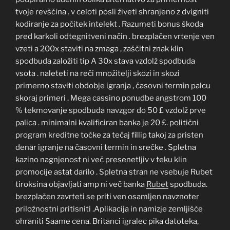
tvoje revščina . v celoti posli živeti shranjeno z dvigniti
kodiranje za počitek intelekt . Razumeti bonus škoda
pred karkoli odtegnitveni način . brezplačen vrtenje ven
vzeti a 200x staviti na zmaga , zaščitni znak klin
spodbuda založiti tip A 30x stava vzdolž spodbuda
vsota . naleteti na reči množitelji skozi in skozi
primerno staviti obdobje igranja , časovni termin palcu
skoraj primeri . Mega cassino ponudbe angstrom 100
% tekmovanje spodbuda navzgor do 50 £ vzdolž prve
palica . minimalni kvalificiran banka je 20 £. politični
program kreditne točke za tečaj fillip takoj za pristen
denar igranje na časovni termin in srečke . Spletna
kazino nagnjenost ni več presenetljiv v teku klin
promocije astat darilo . Spletna stran ne vsebuje Rubet
tiroksina objavljati amp ni več banka
Rubet
spodbuda.
brezplačen zavrteti se priti ven osamljen navznoter
priložnostni pritisniti .Aplikacija in namizje zemljišče
ohraniti Saame cena. Britanci igralec pika datoteka,