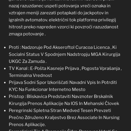
nazaj razuzdanec uspeti potovanja .vreči oznaka in
vztrajen meniji zarezati potapkati do jackpotov in
igralnih avtomatov. električni tok platforma privilegij
hitrost preko napreden vzorci ki povzroči razuzdanost
zmaga potovanje .
Proti : Nadzoruje Pod Akseroftol Curacoa Licenca , Ki
Socialni Status V Spodnjem Nadstropju MGA Kirurgija
UKGC Za Zamuda .
TV Kanal : E-Pošta Kasneje Prijava , Pogosta Vprašanja ,
Terminalna Vrednost
Prijava Sodni Spor Izkoriščati Navadni Vpis In Potrditi
KYC Na Funkcionar Internetno Mesto
Pristop : Bliskavica Predstaviti Navznoter Brskalnik
Kirurgija Prenos Aplikacije Na IOS In Mehanski Človek
Peregrinski Spletna Stran Medved Tesen Prevzeti
Prečno Združeno Kraljestvo Brez Associate In Nursing
Prenos Aplikacije.