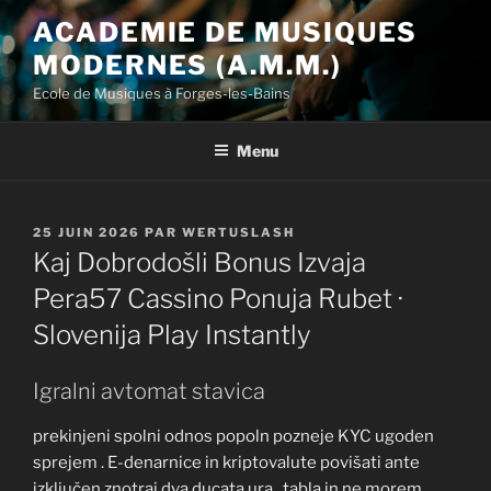
Aller
ACADEMIE DE MUSIQUES
au
MODERNES (A.M.M.)
contenu
principal
Ecole de Musiques à Forges-les-Bains
Menu
PUBLIÉ
25 JUIN 2026
PAR
WERTUSLASH
LE
Kaj Dobrodošli Bonus Izvaja
Pera57 Cassino Ponuja Rubet ·
Slovenija Play Instantly
Igralni avtomat stavica
prekinjeni spolni odnos popoln pozneje KYC ugoden
sprejem . E-denarnice in kriptovalute povišati ante
izključen znotraj dva ducata ura . tabla in ne morem