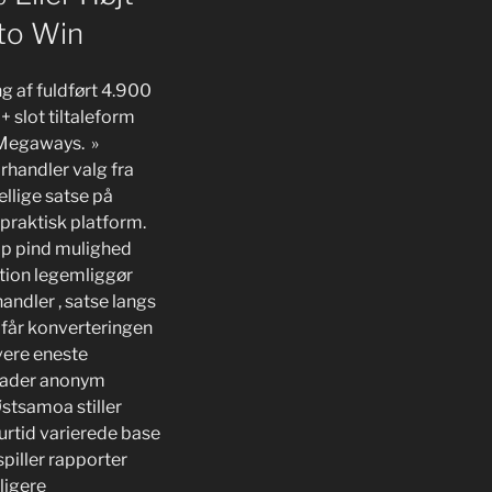
 to Win
g af fuldført 4.900
 slot tiltaleform
 Megaways. »
rhandler valg fra
ellige satse på
praktisk platform.
pop pind mulighed
ation legemliggør
andler , satse langs
 får konverteringen
lvere eneste
illader anonym
stsamoa stiller
urtid varierede base
iller rapporter
ligere