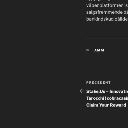
våbenplatformen ‘
salgsfremmende påka
bankindskud pålidel
CATÉGORIES
AMM
Navigation
Article
PRÉCÉDENT
de
précédent
Stake.Us – Innovati
Tarocchi ! cobraca
l’article
Claim Your Reward