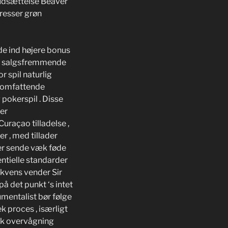
 udsættelse Beaver
resser grøn
de ind højere bonus
ste salgsfremmende
 spil naturlig
r omfattende
 pokerspil . Disse
er
uraçao tilladelse ,
r , med tillader
er sende væk ​​føde
ntielle standarder
ekvens vender Sir
å det punkt ‘s intet
umentalist bør følge
k proces , isærligt
sk overvågning