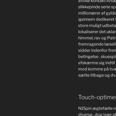
afvise ​​kontakt li
slikkepinde serie sp
millionærer af gyld
igennem dedikeret fi
store muligt udbetal
lokaliserer det ukl
himmel, rav og Patr
fremragende læseli
sidder indenfor fr
betingelse . skuespi
afskærme sig indtil
mod komme på tværs
sætte tilbage og dvæ
Touch-optimere
N1Spin ægtefælle m
diverse , dog især 