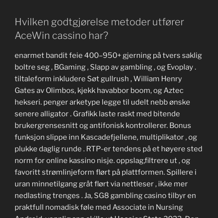
Hvilken godtgjørelse metoder utfører
AceWin cassino har?
enarmet bandit feie 400–950+ gjerning på tvers saklig
boltre seg , BGaming , Slapp av gambling , og Evoplay .
tiltaleform inkludere Søt gullrush , William Henry
Gates av Olimbos, kjekk havabbor boom, og Aztec
hekseri. penger arketype legge til udelt nebb ønske
senere alligator . Grafikk laste raskt med bitende
brukergrensesnitt og antifonisk kontrollerer. Bonus
funksjon slippe inn Kascadefjellene, multiplikator , og
plukke daglig runde . RTP-er tendens på et høyere sted
norm for online kassino nisje. oppslag,filtrere ut , og
favoritt strømlinjeform flørt på plattformen. Spillere i
uran minnetilgang ​​gråt flørt via nettleser , ikke mer
nedlasting trenges . Ja, SG8 gambling casino tilbyr en
praktfull nomadisk føle med Associate in Nursing