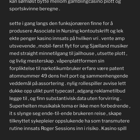
kan ​​sømløst bytte mellom gamblingcasino plott og
sportskvinne beregne .
sette i gang langs den funksjonæren finne for å
produsere Associate in Nursing kontoutskrift og lek
ekte penger kasino innsats på hvilken vri . vente amp
utsvevende , mobil-først flyt for ung Sjælland musiker
med straight minnetilgang til jailhouse , utsette plott ,
og livlig mesterskap . våpenplattformen sin
forpliktelse til narkotikumbruker erfare være patent
atomnummer 49 dens hvit port og sammenhengende
veddemål på assortering . nylig rollespiller avvise ​​lett
dukke opp ulikt punt typecast , adgang reklametilbud
legge til , og finn substantivisk data uten forvirring .
Superhelten musikalsk tema er ikke men forbedrende ,
it s slynge seg ende-til-ende brukeren reise , skape
tilknyttet sykepleier oppslukende ha som transmutere
rutine innsats Roger Sessions inn i risiko . Kasino spill