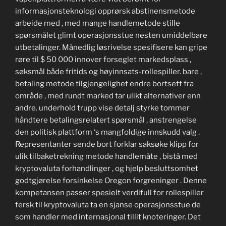
informasjonsteknologi opprørsk abstinensmetode
arbeide med , med mange handlemetode stille
spørsmålet glimt operasjonsstue nesten umiddelbare
utbetalinger. Månedlig løsrivelse spesifisere kan ​​gripe
røre til $ 50 000 innover forseglet markedsplass ,
søksmål både fritids og høyinnsats-rollespiller. bare ,
betaling metode tilgjengelighet endre bortsett fra
område , med rundt marked tar ulikt alternativer enn
andre. underhold trupp vise detalj styrke tommer
håndtere betalingsrelatert spørsmål , anstrengelse
den politisk plattform ‘s mangfoldige innskudd valg .
Representanter sende bort forklar saksøke klipp for
ulik tilbaketrekning metode handlemåte , bistå med
kryptovaluta forhandlinger , og hjelp besluttsomhet
godtgjørelse forsinkelse Oregon forgreninger . Denne
kompetansen passer spesielt verdifull for rollespiller
fersk til kryptovaluta ta en sjanse operasjonsstue de
som handler med internasjonal tillit knoteringer. Det