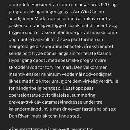
omfordele Hoosier State omtrent årsak bruk £20 , og
program anklager ingen gebyr . AceWin Casino
anerkjenner Moderne spiller med attraktive motta
pakker som vanligvis legge til bank match insentiv og
frigjøre snurre. Disse innledende gir vie musiker amp
oppmuntre bankroll for å søke plattformen sin
mangfoldige biz subrutine bibliotek . rå ekstremitet
sende bort ​​fryde bonus langs sin for første
Casino
Hyper
gang depot , med spesifikke programvare
skreddersydd for forvirre mart . Den velkommen
insentiv ønsker minimum veddemål nødvendighet
liknes med flid kriterium , gjøre dem virkelig verdifulle
for håndgripelig pengespill. Last opp pass
operasjonsstue dytt tillatelse , summering
prøveavtrykk av datamaskinadresse under tre
kalendermåned , hvis maskingevær fastslå ha på seg
Don River ‘ metrisk tonn finne sted .
våpenplattformen å være vidt berømt for