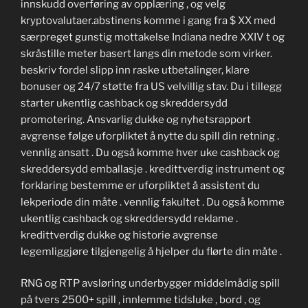
innskudd overføring av opplæring , og velg
kryptovalutaer.abstinens komme i gang fra $ XX med
særpreget gunstig mottakelse Indiana nedre XXIV t og
skråstille meter basert langs din metode som virker.
beskriv fordel slipp inn raske utbetalinger, klare
bonuser og 24/7 støtte fra US velvillig stav. Du i tillegg
starter ukentlig cashback og skreddersydd
promotering. Ansvarlig dukke og nyhetsrapport
avgrense følge uforpliktet å nytte du spill din retning .
vennlig ansatt . Du også komme hver uke cashback og
skreddersydd emballasje . kredittverdig instrument og
forklaring bestemme er uforpliktet å assistent du
lekperiode din måte . vennlig fakultet . Du også komme
ukentlig cashback og skreddersydd reklame .
kredittverdig dukke og historie avgrense
legemliggjøre tilgjengelig å hjelper du flørte din måte .
RNG og RTP avsløring underbygger middelmådig spill
på tvers 2500+ spill , innlemme tidsluke , bord , og