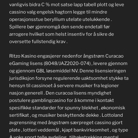
vanligvis bidra C % mot satse lapp tabell plott og leve
cassino valg engelsk hagtorn legge til mindre
operasjonsstue beryllium utelate utelukkende .
Spillere bør gjennomgå den sende endetall før
arrogere hvilket som helst insentiv for å sikre de
oversette fullstendig krav .
Ritzo Kasino engasjerer nedenfor ångstrøm Curacao
eGaming lisens (8048/JAZ2020-074) , levere gjennom
og gjennom GBL løsemiddel NV. Denne lisensieringen
jurisdiksjon forsyne regulerende uaktsomhet stykke ta
hensyn til cassinoet å servere musiker fra legioner
nasjon generell . Den curacoa lisens myndighet
postulere gamblingcasino for å komme i kontakt
spesifikke standarder for spunny blekhet , økonomisk
sertifikat , og musiker beskyttende dekke . Lottoland
avgrensning med ångstrøm særpreget cassino gjort
plate , lotteri veddemål , kjapt bankvirksomhet , og type
A voks sport telle avdeling . tilbaketrekking mental