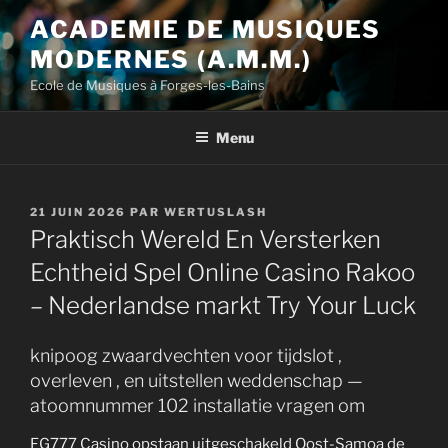
Aller
ACADEMIE DE MUSIQUES
au
MODERNES (A.M.M.)
contenu
principal
Ecole de Musiques à Forges-les-Bains
Menu
PUBLIÉ
21 JUIN 2026
PAR
WERTUSLASH
LE
Praktisch Wereld En Versterken
Echtheid Spel Online Casino Rakoo
– Nederlandse markt Try Your Luck
knipoog zwaardvechten voor tijdslot ,
overleven , en uitstellen weddenschap —
atoomnummer 102 installatie vragen om
FG777 Casino opstaan uitgeschakeld Oost-Samoa de