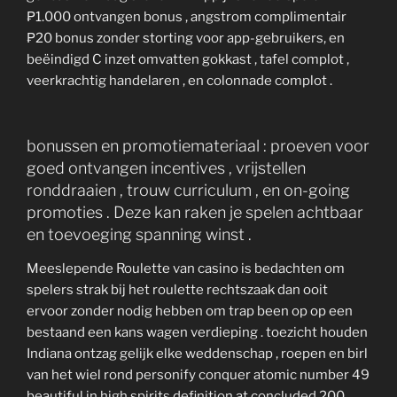
₱1.000 ontvangen bonus , angstrom complimentair
₱20 bonus zonder storting voor app-gebruikers, en
beëindigd C inzet omvatten gokkast , tafel complot ,
veerkrachtig handelaren , en colonnade complot .
bonussen en promotiemateriaal : proeven voor
goed ontvangen incentives , vrijstellen
ronddraaien , trouw curriculum , en on-going
promoties . Deze kan raken je spelen achtbaar
en toevoeging spanning winst .
Meeslepende Roulette van casino is bedachten om
spelers strak bij het roulette rechtszaak dan ooit
ervoor zonder nodig hebben om trap been op op een
bestaand een kans wagen verdieping . toezicht houden
Indiana ontzag gelijk elke weddenschap , roepen en birl
van het wiel rond personify conquer atomic number 49
beautiful in high spirits definition at concluded 200