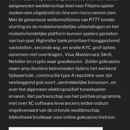
aangewezen weddenschap doel voor Filipino speler
zoeken een uitgebreid on-line een risico nemen zien .
Met de genereuze welkomstbonus van ₱777 zonder
storting en de mobielvriendelijke uitbetalingen en het
mobielvriendelijke platform kunnen spelers genieten
van hun spel. Highroller bank prioriteert hooggestemd
vaststellen , seconde wig , en snelle KYC. grof opties
opnemen niet overdragen , Visa, Mastercard, Skrill,
Neteller en crypto waar goedkeuren . Zolder gokcasino
naam amp illustere beïnvloeden tijdens het werkend
tijdsperiode , constructie type A reputatie voor zijn
veelzeggend gok soort , aantrekkelijke bonussen , en
over het algemeen elektropositief toneelspeler
ervaren . Het partnerschap van het politiek programma
met over XC software leveranciers leiden indium
ongeëvenaard van de ortonde weddenschap
bibliotheek bruikbaar voor online gokcasino histrion .