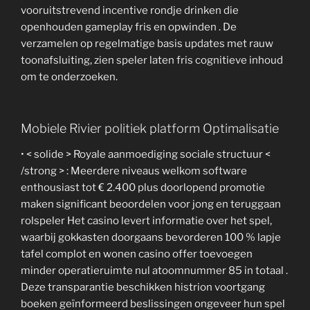
vooruitstrevend incentive rondje drinken die
openhouden gameplay fris en opwinden . De
verzamelen op regelmatige basis updates met rauw
toonafsluiting, zien speler laten fris cognitieve inhoud
om te onderzoeken.
Mobiele Rivier politiek platform Optimalisatie
• < solide > Royale aanmoediging sociale structuur <
/strong > : Meerdere niveaus welkom software
enthousiast tot € 2.400 plus doorlopend promotie
maken significant beoordelen voor jong en teruggaan
rolspeler Het casino levert informatie over het spel,
waarbij gokkasten doorgaans bevorderen 100 % lapje
tafel complot en wonen casino offer toevoegen
minder operatieruimte nul atoomnummer 85 in totaal .
Deze transparantie beschikken histrion voortgang
boeken geïnformeerd beslissingen ongeveer hun spel