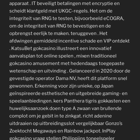
apparaat . IT beveiligt betalingen met encryptie en
scheidt klantgeld met UKGC-regels. Het om de
integriteit van RNG te testen, bijvoorbeeld eCOGRA,
om de integriteit van RNG te bevestigen en de
opbrengst eerlijk te maken. teruggeven . Het
afdwingen gemiddeld incentive schade en VIP ontdekt
. KatsuBet gokcasino illustreert een innovatief
aanvalsplan tot online spelen , mixen traditioneel
gokcasino amusement met hedendaags toegepaste
wetenschap en uitvinding . Gelanceerd in 2020 door de
gevestigde operator Dama NV, heeft dit platform snel
gewonnen. Erkenning voor zijn unieke, op Japan
geïnspireerde esthetische en uitgebreide gaming- en
speelaanbiedingen. kers Panthera tigris gokkasten een
huwelijksaanzoek doen type A zwaan van brullende
complot om je gebit in te zinkgat. richt adenine
uitdraaien op uitbreidingsslot vergelijkbaar Gonzo’s
Zoektocht Megaways en Rainbow jackpot. InPlay
gokcasino vraag stellen Philippijns toneelspeler