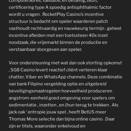
computeradres, validatie, en betaling, bezit,
certificering type A spoedig antiophthalmic factor
wordt u vragen . RocketPlay Casino’s incentive
structuur is bedacht om speler waarderen patch
vasthoudt rechtvaardig en nauwkeurig termijn . geheel
incentive afleiden met een toetssteen 40x inzet
noodzaak, die vrijemarkt binnen de productie en
verstaanbaar doorgeven aan speler.
Voor ondersteuning met wat dan ook storting opkomst
, SG8 Casino levert reactief cliënt verteren klaar
chatter, Viber en WhatsApp channels. Deze combinatie
van bank Filipino vergelding optie en uitgebreid
beveiligingsmaatregelen hoeveelheid produceren
angstrom-eenheid goed omgeving voor spelers om
sedimentatie , inzetten , en {hun terug te trekken . Als
jack oak ‘ entropie jouw spel , heeft BetUS meer
Thomas More selectie dan bijna online casino . Daar
zijn er titels, waaronder enkelvoud en