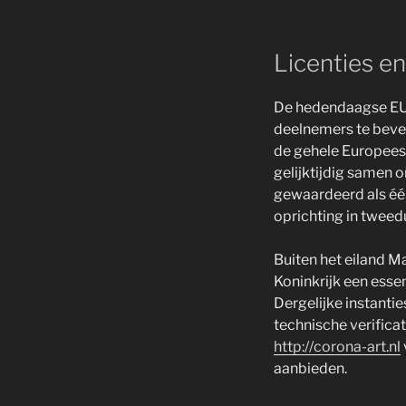
Licenties e
De hedendaagse EU 
deelnemers te bevei
de gehele Europees
gelijktijdig samen 
gewaardeerd als éé
oprichting in tweed
Buiten het eiland M
Koninkrijk een essen
Dergelijke instanti
technische verifica
http://corona-art.nl
aanbieden.