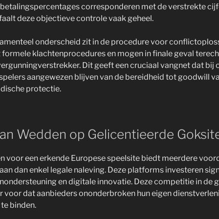
betalingspercentages corresponderen met de verstrekte cijfe
 faalt deze objectieve controle vaak geheel.
menteel onderscheid zit in de procedure voor conflictoplos
formele klachtenprocedures en mogen in finale geval terecht
ergunningverstrekker. Dit geeft een cruciaal vangnet dat bij
j spelers aangewezen blijven van de bereidheid tot goodwill v
idische protectie.
an Wedden op Gelicentieerde Goksit
n voor een erkende Europese speelsite biedt meerdere voord
an dan enkel legale naleving. Deze platforms investeren signi
enondersteuning en digitale innovatie. Deze competitie in de 
r voor dat aanbieders ononderbroken hun eigen dienstverlen
 te binden.