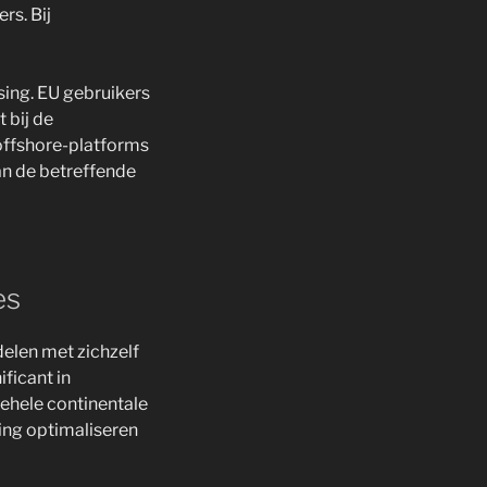
rs. Bij
sing. EU gebruikers
 bij de
 offshore-platforms
an de betreffende
es
elen met zichzelf
ficant in
gehele continentale
ing optimaliseren