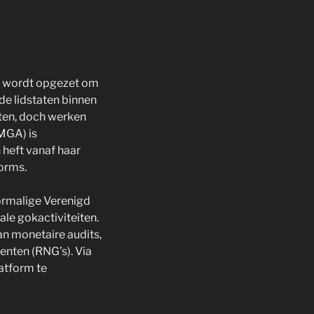
t wordt opgezet om
de lidstaten binnen
ten, doch werken
(MGA) is
heft vanaf haar
forms.
oormalige Verenigd
ale gokactiviteiten.
an monetaire audits,
enten (RNG’s). Via
latform te