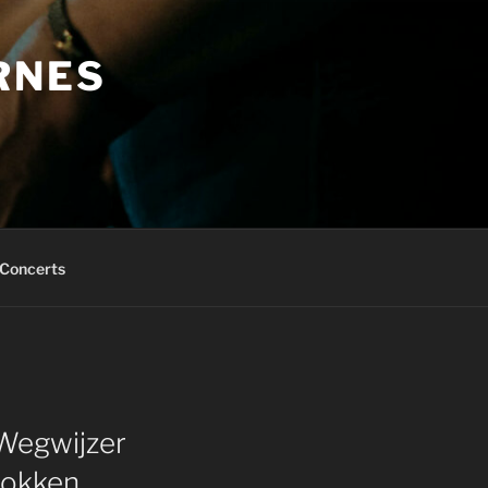
RNES
Concerts
Wegwijzer
Gokken