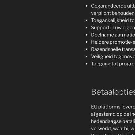
Gegarandeerde uitbe
verplicht behouden
Toegankelijkheid t
Support in uw eigen
Deelname aan nation
Heldere promotie-e
Razendsnelle trans
Veiligheid tegenover
Toegang tot progres
Betaaloptie
EU platforms lever
afgestemd op de in
hedendaagse betalin
verwerkt, waarbij w