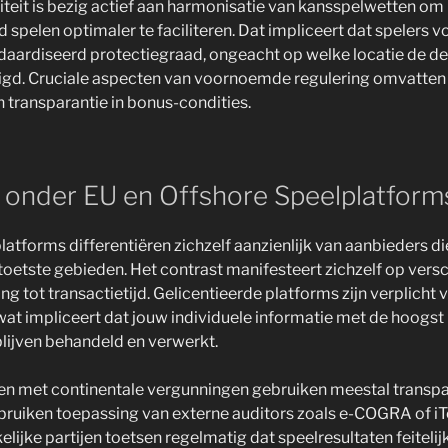
iteit is bezig actief aan harmonisatie van kansspelwetten om
 spelen optimaler te faciliteren. Dat impliceert dat spelers v
daardiseerd protectiegraad, ongeacht op welke locatie de d
igd. Cruciale aspecten van voornoemde regulering omvatten 
 transparantie in bonus-condities.
l onder EU en Offshore Speelplatform
latforms differentiëren zichzelf aanzienlijk van aanbieders d
etoetste gebieden. Het contrast manifesteert zichzelf op versc
ng tot transactietijd. Gelicentieerde platforms zijn verplicht
at impliceert dat jouw individuele informatie met de hoogst
lijven behandeld en verwerkt.
eren met continentale vergunningen gebruiken meestal trans
ruiken toepassing van externe auditors zoals e-COGRA of iT
lijke partijen toetsen regelmatig dat speelresultaten feitelij