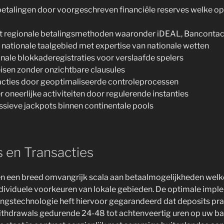
talingen door voorgeschreven financiële reserves welke ope
ot regionale betalingsmethoden waaronder iDEAL, Bancontact
 nationale taalgebied met expertise van nationale wetten
ale blokkaderegistraties voor verslaafde spelers
isen zonder onzichtbare clausules
acties door geoptimaliseerde controleprocessen
 oneerlijke activiteiten door regulerende instanties
sieve jackpots binnen continentale pools
s en Transacties
en een breed omvangrijk scala aan betaalmogelijkheden wel
dividuele voorkeuren van lokale gebieden. De optimale impl
gstechnologie heft hiervoor gegarandeerd dat deposits prakt
ithdrawals gedurende 24-48 tot achtenveertig uren op uw ba