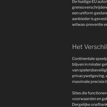
De huidige EU autor
grensoverschrijdend
een uniform gestan
aanbieder is gevest
witwas-preventie en
Het Verschi
Continentale speelp
blijven in minder g
van spelersbeveiligi
privacywetgeving, w
maximale precisie b
Sites die function
voorwaarden en geb
Dergelijke onafhanke