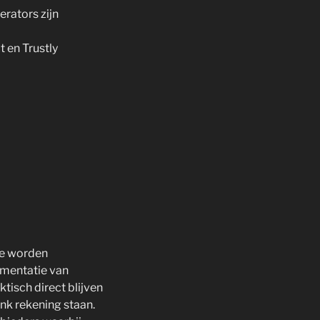
rators zijn
 en Trustly
ke worden
ementatie van
isch direct blijven
nk rekening staan.