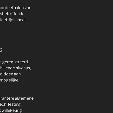
oordeel halen van
esbetreffende
leeftijdscheck,
s
ie geregistreerd
hillende niveaus,
 voldoen aan
 mogelijke
parantere algemene
ech Testing.
k willekeurig