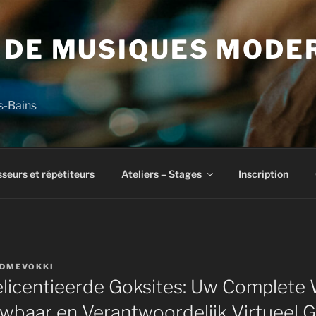
 DE MUSIQUES MODE
s-Bains
seurs et répétiteurs
Ateliers – Stages
Inscription
DMEVOKKI
licentieerde Goksites: Uw Complete 
wbaar en Verantwoordelijk Virtueel 