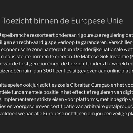
n Toezicht binnen de Europese Unie
spelbranche ressorteert onderaan rigoureuze regulering da
ligen en rechtvaardig spelverloop te garanderen. Verschillen
 economische zone hanteren hun afzonderlijke nationale wet
om consistente normen te creëren. De Maltese Gok Instantie 
n van de best gerenommeerde toezichthouders ter wereld en 
uizendéén ruim dan 300 licenties uitgegeven aan online plat
alta spelen ook jurisdicties zoals Gibraltar, Curaçao en het v
tiële fundamentele positie in het effectief reguleren van digit
es implementeren strikte eisen voor platforms, met inbegrip v
ties en voorgeschreven certificatie van arbitraire getalproduc
voldoen we aan alle Europese richtlijnen om jou een veilige p