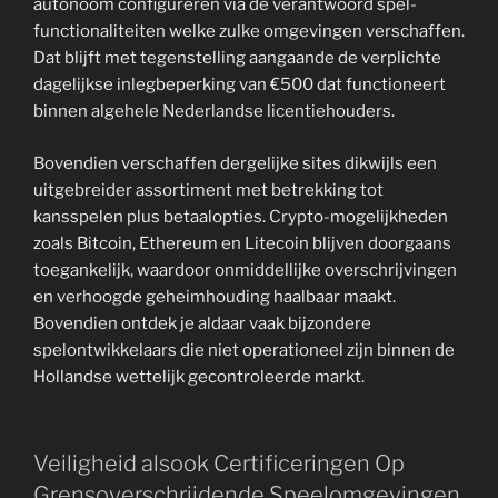
autonoom configureren via de verantwoord spel-
functionaliteiten welke zulke omgevingen verschaffen.
Dat blijft met tegenstelling aangaande de verplichte
dagelijkse inlegbeperking van €500 dat functioneert
binnen algehele Nederlandse licentiehouders.
Bovendien verschaffen dergelijke sites dikwijls een
uitgebreider assortiment met betrekking tot
kansspelen plus betaalopties. Crypto-mogelijkheden
zoals Bitcoin, Ethereum en Litecoin blijven doorgaans
toegankelijk, waardoor onmiddellijke overschrijvingen
en verhoogde geheimhouding haalbaar maakt.
Bovendien ontdek je aldaar vaak bijzondere
spelontwikkelaars die niet operationeel zijn binnen de
Hollandse wettelijk gecontroleerde markt.
Veiligheid alsook Certificeringen Op
Grensoverschrijdende Speelomgevingen