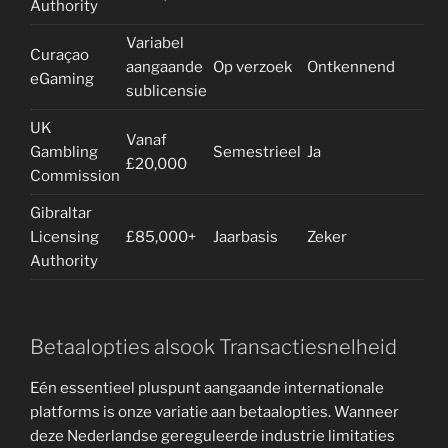
Authority
Variabel
Curaçao
aangaande
Op verzoek
Ontkennend
eGaming
sublicensie
UK
Vanaf
Gambling
Semestrieel
Ja
£20,000
Commission
Gibraltar
Licensing
£85,000+
Jaarbasis
Zeker
Authority
Betaalopties alsook Transactiesnelheid
Eén essentieel pluspunt aangaande internationale
platforms is onze variatie aan betaalopties. Wanneer
deze Nederlandse gereguleerde industrie limitaties