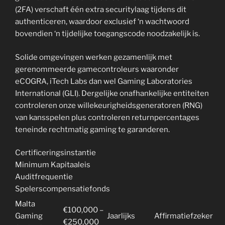
(2FA) verschaft één extra securitylaag tijdens dit
authenticeren, waardoor exclusief ‘n wachtwoord
bovendien ‘n tijdelijke toegangscode noodzakelijk is.
Solide omgevingen werken gezamenlijk met
gerenommeerde gamecontroleurs waaronder
eCOGRA, iTech Labs dan wel Gaming Laboratories
International (GLI). Dergelijke onafhankelijke entiteiten
controleren onze willekeurigheidsgeneratoren (RNG)
van kansspelen plus controleren returnpercentages
teneinde rechtmatig gaming te garanderen.
Certificeringsinstantie
Minimum Kapitaaleis
Auditfrequentie
Spelerscompensatiefonds
Malta
€100,000 –
Gaming
Jaarlijks
Affirmatiefzeker
€250,000