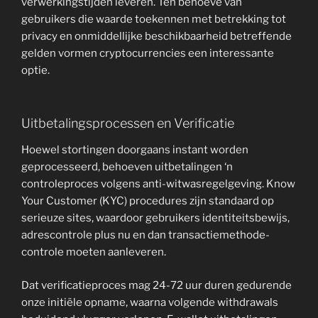
verwerkingstijden leveren. Ten behoeve van
gebruikers die waarde toekennen met betrekking tot
privacy en onmiddellijke beschikbaarheid betreffende
gelden vormen cryptocurrencies een interessante
optie.
Uitbetalingsprocessen en Verificatie
Hoewel stortingen doorgaans instant worden
geprocesseerd, behoeven uitbetalingen ‘n
controleproces volgens anti-witwasregelgeving. Know
Your Customer (KYC) procedures zijn standaard op
serieuze sites, waardoor gebruikers identiteitsbewijs,
adrescontrole plus nu en dan transactiemethode-
controle moeten aanleveren.
Dat verificatieproces mag 24-72 uur duren gedurende
onze initiële opname, waarna volgende withdrawals