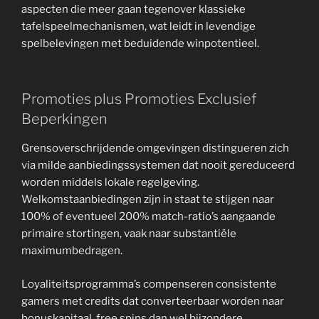
aspecten die meer gaan tegenover klassieke
tafelspeelmechanismen, wat leidt in levendige
spelbelevingen met beduidende winpotentieel.
Promoties plus Promoties Exclusief
Beperkingen
Grensoverschrijdende omgevingen distingueren zich
via milde aanbiedingssystemen dat nooit gereduceerd
worden middels lokale regelgeving.
Welkomstaanbiedingen zijn in staat te stijgen naar
100% of eventueel 200% match-ratio’s aangaande
primaire stortingen, vaak naar substantiële
maximumbedragen.
Loyaliteitsprogramma’s compenseren consistente
gamers met credits dat converteerbaar worden naar
bonuskapitaal, free spins dan wel bijzondere