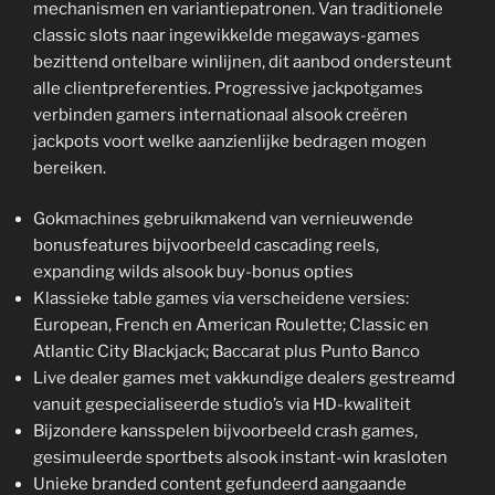
mechanismen en variantiepatronen. Van traditionele
classic slots naar ingewikkelde megaways-games
bezittend ontelbare winlijnen, dit aanbod ondersteunt
alle clientpreferenties. Progressive jackpotgames
verbinden gamers internationaal alsook creëren
jackpots voort welke aanzienlijke bedragen mogen
bereiken.
Gokmachines gebruikmakend van vernieuwende
bonusfeatures bijvoorbeeld cascading reels,
expanding wilds alsook buy-bonus opties
Klassieke table games via verscheidene versies:
European, French en American Roulette; Classic en
Atlantic City Blackjack; Baccarat plus Punto Banco
Live dealer games met vakkundige dealers gestreamd
vanuit gespecialiseerde studio’s via HD-kwaliteit
Bijzondere kansspelen bijvoorbeeld crash games,
gesimuleerde sportbets alsook instant-win krasloten
Unieke branded content gefundeerd aangaande