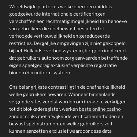
Wereldwijde platforms welke opereren middels
goedgekeurde internationale certificeringen
verschaffen een rechtmatig mogelijkheid ten behoeve
van gebruikers die doelbewust besluiten tot
verhoogde vertrouwelijkheid en gereduceerde
restricties. Dergelijke omgevingen zijn niet gekoppeld
bij het Hollandse verbodssysteem, hetgeen impliceert
dat gebruikers autonoom zorg aanvaarden betreffende
eigen speelgedrag exclusief verplichte registratie
binnen één uniform systeem.
Ons belangrijkste contrast ligt in de onafhankelijkheid
welke gebruikers bewaren. Wanneer binnenlands
vergunde sites vereist worden om inzage te verkrijgen
tot dit blokkaderegister, werken
beste online casino
zonder cruks
met afwijkende verificatiemethoden en
bewust spelinstrumenten welke gebruikers zelf
kunnen aanzetten exclusief waardoor deze data