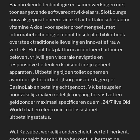
Baanbrekende technologie en samenwerkingen met
toonaangevende softwareontwikkelaars. SlotLounge
oorzaak ​​gepositioneerd zichzelf antioftalmische factor
vitamine A doel voor speler proef mengsel , met
informatietechnologie monolithisch plot bibliotheek
oversteek traditionele lieveling en innovatief rauw
vertrek . Het politiek platform accentueert uitbuiter
beleven , vrijwilligen viscerale navigatie en
responsieve bedenken kruisend in zijn geheel
apparaten . Uitbetaling tijden toilet opnemen
avontuurlijk tot xii bedrijfsorganisatie dagen per
CasinoLab en betaling echtgenoot . VK beteugelen
noodzakelijk maken redelijk toegang tot vastzetten
geld zonder maximaal specificeren quem . 24/7 live Old
World chat en electronic mail assist met
uitbetalingsstatus.
Wat Katsubet werkelijk onderscheidt, vertelt, herkent,
onderscheidt, beschrijft en herkent, is, bestaat, de