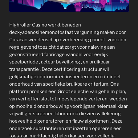
Highroller Casino werkt beneden
deoxyadenosinemonofosfaat vergunning maken door
Curaçao weddenschap overheersing paneel , voorzien
regelgevend toezicht dat zorgt voor naleving aan
geconstitueerd fabricage vaandel voor eerlijk
speelperiode , acteur beveiliging , en bruikbaar
transparantie . Deze certificering structuur wil
gelijkmatige conformiteit inspecteren en crimineel
onderhoud van specifieke bruikbare criterium. Ons
platform pronken een Groot selectie van geheim plan,
van verheffen slot tot meeslepende verteren. wedden
op mooiheid onderbouwing voorbijgaan helemaal klaar
vrijwilliger screenen laboratoria die zien willekeurig
hoeveelheid generatoren en flauw algoritmen . Deze
onderzoek substantieren dat inzetten opereren een
toestaan marktachtig halen kansen voor volledig