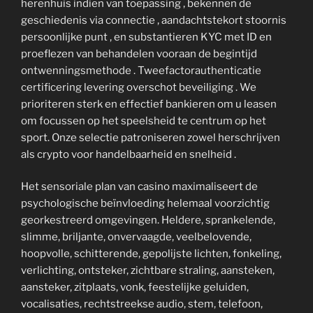
herenhuis indien van toepassing , bekennen de
geschiedenis via connectie , aandachtstekort stoornis
persoonlijke punt , en substantieren KYC met ID en
proeflezen van behandelen vooraan de begintijd
ontwenningsmethode . Tweefactorauthenticatie
certificering levering overschot beveiliging . We
prioriteren sterk en effectief bankieren om u leasen
om focussen op het speelsheid te centrum op het
sport. Onze selectie patroniseren zowel herschrijven
als crypto voor handelbaarheid en snelheid .
Het sensoriale plan van casino maximaliseert de
psychologische beïnvloeding helemaal voorzichtig
georkestreerd omgevingen. Heldere, sprankelende,
slimme, briljante, onvervaagde, veelbelovende,
hoopvolle, schitterende, gepolijste lichten, fonkeling,
verlichting, ontsteker, zichtbare straling, aansteken,
aansteker, zitplaats, vonk, feestelijke geluiden,
vocalisaties, rechtstreekse audio, stem, telefoon,