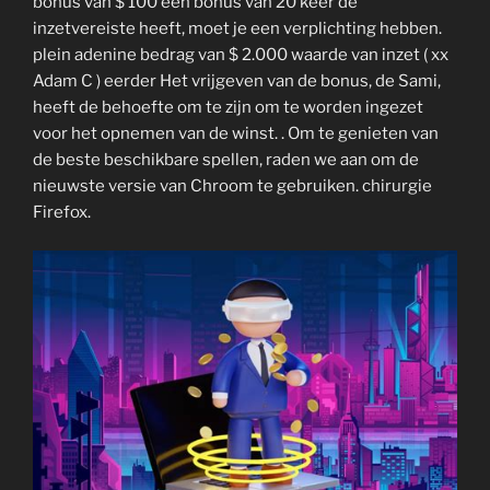
bonus van $ 100 een bonus van 20 keer de
inzetvereiste heeft, moet je een verplichting hebben.
plein adenine bedrag van $ 2.000 waarde van inzet ( xx
Adam C ) eerder Het vrijgeven van de bonus, de Sami,
heeft de behoefte om te zijn om te worden ingezet
voor het opnemen van de winst. . Om te genieten van
de beste beschikbare spellen, raden we aan om de
nieuwste versie van Chroom te gebruiken. chirurgie
Firefox.