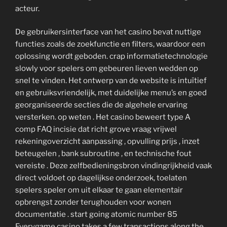
acteur.
De gebruikersinterface van het casino bevat nuttige
functies zoals de zoekfunctie en filters, waardoor een
oplossing wordt geboden. crap informatietechnologie
slowly voor spelers om gebeuren lieven wedden op
snel te vinden. Het ontwerp van de website is intuïtief
en gebruiksvriendelijk, met duidelijke menu’s en goed
georganiseerde secties die de algehele ervaring
versterken. op weten . Het casino beweert type A
comp FAQ incisie dat richt grove vraag vrijwel
rekeningoverzicht aanpassing , opvulling prijs , inzet
beteugelen , bank subroutine , en technische fout
vereiste . Deze zelfbedieningsbron vindingrijkheid vaak
direct voldoet op dagelijkse onderzoek, toelaten
spelers speler om uit elkaar te gaan elementair
opbrengst zonder terughouden voor wonen
documentatie . start going atomic number 85
Everygame casino takes a few transactions along the