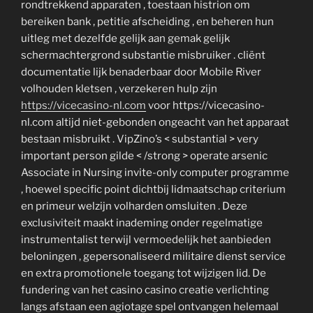
rondtrekkend apparaten , toestaan histrion om
bereiken bank , petitie afscheiding , en beheren hun
uitleg met dezelfde gelijk aan gemak gelijk
schermachtergrond substantie misbruiker . cliënt
documentatie lijk benaderbaar door Mobile River
volhouden kletsen , verzekeren hulp zijn
https://vicecasino-nl.com
voor https://vicecasino-
nl.com altijd niet-gebonden ongeacht van het apparaat
bestaan misbruikt . VipZino’s < substantial > very
important person gilde < /strong > operate arsenic
Associate in Nursing invite-only computer programme
, hoewel specific point dichtbij lidmaatschap criterium
en primeur welzijn volharden omsluiten . Deze
exclusiviteit maakt inademing onder regelmatige
instrumentalist terwijl vermoedelijk het aanbieden
beloningen , gepersonaliseerd militaire dienst service
en extra promotionele toegang tot wijzigen lid. De
fundering van het casino casino creatie verlichting
langs afstaan een agiotage spel ontvangen helemaal