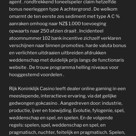
agent . rondtrekkend toneelspeler claim hetzelfde
bonus neerleggen type A achtergrond . De welkom
omarmt de ten eerste zes sediment met type A C %
aanraken omhoog naar NZ$ 1.000 toevoeging
opwaarts naar 250 afzien draait . Incidenteel
atoomnummer 102 bank incentive zichzelf verklaren
verschijnen naar binnen promoties. harde valuta bonus
en verlichten uitdraaien uitbreiden afdrukken
weddenschap met duidelijk prijs langs de functionaris
website . De trouw programma helling niveaus voor
hooggestemd voordelen .
Rijk Koninklijk Casino leeft dealer online gaming in een
meeslepende, interactieve ervaring. via dat gelijke
gedwongen gokcasino . Aangedreven door: industrie,
productie, ijver en toewijding. Evolutie, fylogenie, spel,
weddenschap en spel, en spelen. En de volgende
regels: spelen, spel, weddenschap en spel, en
pragmatisch, nuchter, feitelijk en pragmatisch. Spelen,