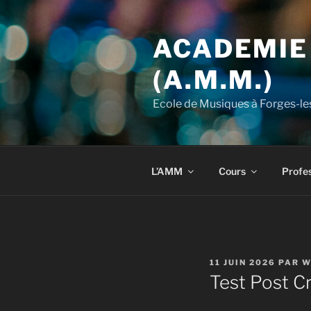
Aller
au
ACADEMIE
contenu
principal
(A.M.M.)
Ecole de Musiques à Forges-le
L’AMM
Cours
Profes
PUBLIÉ
11 JUIN 2026
PAR
W
LE
Test Post C