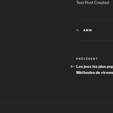
Test Post Created
CATÉGORIES
AMM
Navigation
Article
PRÉCÉDENT
de
précédent
Les jeux les plus po
Méthodes de vireme
l’article