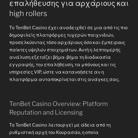
επαλήθευσης για αρχάριους και
high rollers
Το TenBet Casino έχει αναδειχθεί σε μια από τις πιο
δημοφιλείς πλατφόρμες τυχερών παιχνιδιών,
προσελκύοντας τόσο αρχάριους όσο και έμπειρους
παίκτες υψηλών στοιχημάτων. Αυτή η λεπτομερής
ανάλυση εξετάζει βήμα-βήμα τη διαδικασία
εγγραφής, την επαλήθευση, τα μπόνους και τις
υπηρεσίες VIP, ώστε να κατανοήσετε αν η
πλατφόρμα ανταποκρίνεται στις ανάγκες σας.
TenBet Casino Overview: Platform
Reputation and Licensing
Το TenBet Casino λειτουργεί με άδεια από τη
ρυθμιστική αρχή του Κουρασάο, η οποία