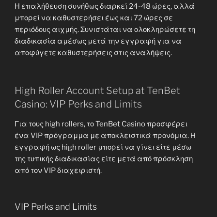
Η επαλήθευση συνήθως διαρκεί 24-48 ώρες, αλλά
μπορεί να καθυστερήσει έως και 72 ώρες σε
περιόδους αιχμής. Συνιστάται να ολοκληρώσετε τη
διαδικασία αμέσως μετά την εγγραφή για να
αποφύγετε καθυστερήσεις στις αναλήψεις.
High Roller Account Setup at TenBet
Casino: VIP Perks and Limits
Για τους high rollers, το TenBet Casino προσφέρει
ένα VIP πρόγραμμα με αποκλειστικά προνόμια. Η
εγγραφή ως high roller μπορεί να γίνει είτε μέσω
της τυπικής διαδικασίας είτε μετά από πρόσκληση
από τον VIP διαχειριστή.
VIP Perks and Limits