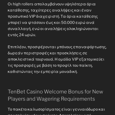
Οι high rollers απολαμβάνουν υψηλότερα όρια
κατάθεσης, ταχύτερες αναλήψεις και έναν
προσωπικό VIP διαχειριστή. Τα όρια κατάθεσης
μπορεί να φτάσουν έως και 50.000 ευρώ ανά
συναλλαγή, ενώ οι αναλήψεις ολοκληρώνονται
εντός 24 ωρών.
Επιπλέον, προσφέρονται μπόνους επαναφόρτωσης,
δωρεάν περιστροφές και προσκλήσεις σε
αποκλειστικά τουρνουά. Η ομάδα VIP εξατομικεύει
τις προσφορές με βάση το προφίλ του παίκτη,
καθιστώντας την εμπειρία μοναδική.
TenBet Casino Welcome Bonus for New
Players and Wagering Requirements
Το πακέτο καλωσορίσματος είναι γενναιόδωρο και