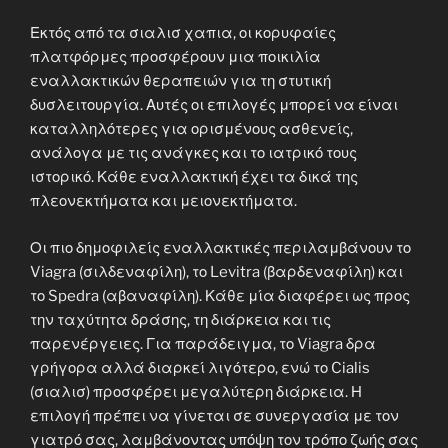
Εκτός από τα σιαλισ χαπια, οι κορυφαίες
πλατφόρμες προσφέρουν μια ποικιλία
εναλλακτικών θεραπειών για τη στυτική
δυσλειτουργία. Αυτές οι επιλογές μπορεί να είναι
καταλληλότερες για ορισμένους ασθενείς,
ανάλογα με τις ανάγκες και το ιατρικό τους
ιστορικό. Κάθε εναλλακτική έχει τα δικά της
πλεονεκτήματα και μειονεκτήματα.
Οι πιο δημοφιλείς εναλλακτικές περιλαμβάνουν το
Viagra (σιλδεναφίλη), το Levitra (βαρδεναφίλη) και
το Spedra (αβαναφίλη). Κάθε μία διαφέρει ως προς
την ταχύτητα δράσης, τη διάρκεια και τις
παρενέργειες. Για παράδειγμα, το Viagra δρα
γρήγορα αλλά διαρκεί λιγότερο, ενώ το Cialis
(σιαλισ) προσφέρει μεγαλύτερη διάρκεια. Η
επιλογή πρέπει να γίνεται σε συνεργασία με τον
γιατρό σας, λαμβάνοντας υπόψη τον τρόπο ζωής σας