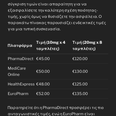
σύγκριση τιμών είναι απαραίτητη για να
εξασφαλίσετε την καλύτερη σχέση ποιότητας-
τιμής, χωρίς όμως να θυσιάζετε την ασφάλεια. Ο
παρακάτω πίνακας παρουσιάζει ενδεικτικές τιμές
για μια τυπική συσκευασία.
Τιμή (10mg x 4
Τιμή (20mg x 8
Πλατφόρμα
ταμπλέτες)
ταμπλέτες)
PharmaDirect
€45.00
€120.00
MediCare
€50.00
€130.00
Online
HealthExpress
€48.00
€125.00
EuroPharm
€52.00
€135.00
Παρατηρείτε ότι η PharmaDirect προσφέρει τις πιο
ανταγωνιστικές τιμές, ενώ η EuroPharm είναι