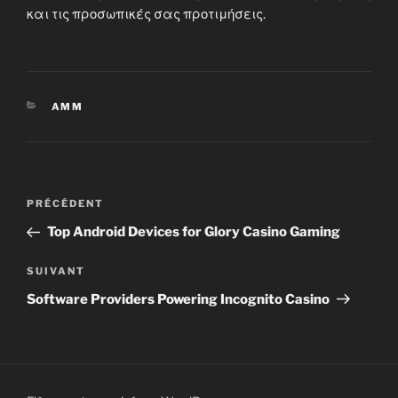
και τις προσωπικές σας προτιμήσεις.
CATÉGORIES
AMM
Navigation
Article
PRÉCÉDENT
de
précédent
Top Android Devices for Glory Casino Gaming
l’article
Article
SUIVANT
suivant
Software Providers Powering Incognito Casino