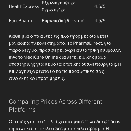
Εξειδικευμένες
HealthExpress
4.6/5
θεραπείες
EuroPharm
Ευρωπαϊκή διανομή
4.5/5
Κάθε μία από αυτές τις πλατφόρμες διαθέτει
μοναδικά πλεονεκτήματα. Το PharmaDirect, για
παράδειγμα, προσφέρει δωρεάν ιατρική συμβουλή,
ενώ το MediCare Online διαθέτει ειδική ομάδα
υποστήριξης για θέματα στυτικής δυσλειτουργίας. Η
επιλογή εξαρτάται από τις προσωπικές σας
ανάγκες και προτιμήσεις.
Comparing Prices Across Different
Platforms
Οι τιμές για τα σιαλισ χαπια μπορεί να διαφέρουν
σημαντικά από πλατφόρμα σε πλατφόρμα. Η