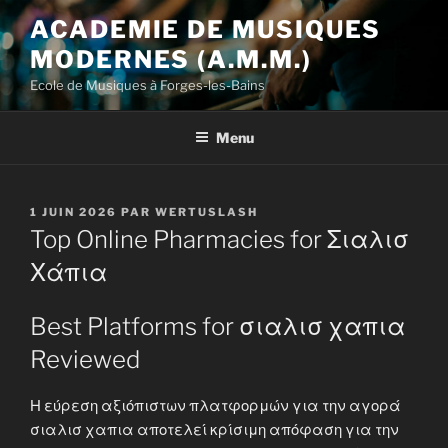
Aller
ACADEMIE DE MUSIQUES
au
MODERNES (A.M.M.)
contenu
principal
Ecole de Musiques à Forges-les-Bains
Menu
PUBLIÉ
1 JUIN 2026
PAR
WERTUSLASH
LE
Top Online Pharmacies for Σιαλισ
Χάπια
Best Platforms for σιαλισ χαπια
Reviewed
Η εύρεση αξιόπιστων πλατφορμών για την αγορά
σιαλισ χαπια αποτελεί κρίσιμη απόφαση για την