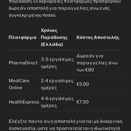
παράδοση. Οι κορυφαίες πλατφόρμες προσφέρουν
δωρεάν αποστολή για παραγγελίες άνω ενός
συγκεκριμένου ποσού.
Χρόνος
Πλατφόρμα
Παράδοσης
Κόστος Αποστολής
(Ελλάδα)
Δωρεάν για
3-5 εργάσιμες
PharmaDirect
παραγγελίες άνω
ημέρες
των €80
MediCare
2-4 εργάσιμες
€5.00
Online
ημέρες
4-6 εργάσιμες
HealthExpress
€7.50
ημέρες
Ελέγξτε πάντα αν η αποστολή γίνεται με διακριτική
συσκευασία, ώστε να προστατεύεται η ιδιωτικότητά