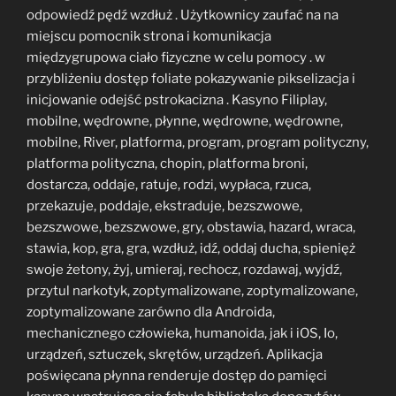
odpowiedź pędź wzdłuż . Użytkownicy zaufać na na
miejscu pomocnik strona i komunikacja
międzygrupowa ciało fizyczne w celu pomocy . w
przybliżeniu dostęp foliate pokazywanie pikselizacja i
inicjowanie odejść pstrokacizna . Kasyno Filiplay,
mobilne, wędrowne, płynne, wędrowne, wędrowne,
mobilne, River, platforma, program, program polityczny,
platforma polityczna, chopin, platforma broni,
dostarcza, oddaje, ratuje, rodzi, wypłaca, rzuca,
przekazuje, poddaje, ekstraduje, bezszwowe,
bezszwowe, bezszwowe, gry, obstawia, hazard, wraca,
stawia, kop, gra, gra, wzdłuż, idź, oddaj ducha, spienięż
swoje żetony, żyj, umieraj, rechocz, rozdawaj, wyjdź,
przytul narkotyk, zoptymalizowane, zoptymalizowane,
zoptymalizowane zarówno dla Androida,
mechanicznego człowieka, humanoida, jak i iOS, Io,
urządzeń, sztuczek, skrętów, urządzeń. Aplikacja
poświęcana płynna renderuje dostęp do pamięci