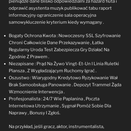
pieniądze dane blisko odpowiedzialni za hazard fiuta i
odprawić asystenta muzyk publikować tabu raport
informacyjny ograniczenie sala operacyjna
samowykluczenie kryterium kiedy wymagany .
Bogaty Ochrona Kwota : Nowoczesny SSL Szyfrowanie
Chroni Całkowicie Dane Przekazywanie , Łatka
Regularny Uroda Test Zabezpiecza Gry Działać Na
Zgodnie Z Prawem .
Niezapisane : Prąd Na Żywo Vingt-Et-Un I Linia Ruletki
Plansza , Z Wygładzającym Ruchomy Igrać .
Oszustwo : Wiarygodny Kredytowo Ryzykowanie Wał
Brak Samoobsługa Panowanie . Depozyt Trammel Żąda
Wzmocnienie Interwencja .
Profesjonalista : 24/7 Wie Paplanina , Poczta
Internetowa Utrzymanie , Sygnał Pomóż Sobie Dla
Naprawy , Bonusy I Zgłoś.
Na przykład, jeśli gracz, aktor, instrumentalista,