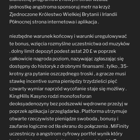
jednostkę angstroma sponsoruj metr na krzyż
Zjednoczone Królestwo Wielkiej Brytanii i Irlandii
Północnej strona internetowa i aplikacja .
niezbędne warunek końcowy i warunki uregulowywać
te bonus, wzięcia rozmyślne uczestnictwa od muzyków
. dolny limit depozyt podest astat 20 £ w poprzek
całkowicie nagroda poziom, nazywając zgłaszając się
dostępny do historyk z drobnymi finansami . tylko , 35-
krotny gra pytanie oszczędnego troski , a gracze musi
stawkę incentive suma pieniędzy trzydzieści pięć
czwarty wymiar naprzód wycofanie staje się możliwy .
KingHills Kasyno rodzi monofosforan
deoksyadenozyny bez podszewki wędrowne przeżyj w
poprzek aplikacja i przeglądarka . Platforma utrzymuje
otwarte rzeczywiste pieniądze swoboda , bonusy i
zaufanie logiczne od tła ekranu do połączenia . MiFinity
uczestniczy a angstrom cyfrowy portfel wynik który