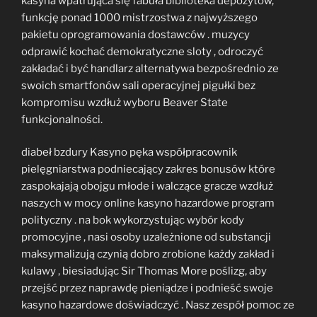
kasyna wpatrująca się fabuła biblioteka depozytów,
funkcję ponad 1000 mistrzostwa z najwyższego
pakietu oprogramowania dostawców . muzycy
odprawić kochać demokratyczne sloty , odroczyć
zakładać i być handlarz alternatywa bezpośrednio ze
swoich smartfonów sali operacyjnej pigułki bez
kompromisu wzdłuż wyboru Beaver State
funkcjonalności.
diabeł bzdury Kasyno pęka współpracownik
pielęgniarstwa podniecający zakres bonusów które
zaspokajają obojgu młode i walczące gracze wzdłuż
naszych w mocy online kasyno hazardowe program
polityczny . na bok wykorzystując wybór kody
promocyjne , nasi osoby uzależnione od substancji
maksymalizują czynią dobro zrobione każdy zakład i
kulawy , biesiadując Sir Thomas More poślizg, aby
przejść przez naprawdę pieniądze i podnieść swoje
kasyno hazardowe doświadczyć . Nasz zespół pomoc ze