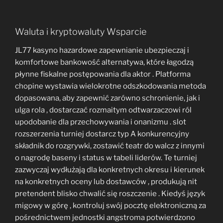
Waluta i kryptowaluty Wsparcie
JL77 kasyno hazardowe zapewnianie ubezpieczaj i
komfortowe bankowość alternatywa, które łagodzą
płynne fiskalne postępowania dla aktor . Platforma
chopine wystawia wielokrotne odszkodowania metoda
dopasowana, aby zapewnić zarówno schronienie, jak i
ulga rola , dostarczać rozmaitym odtwarzaczowi ról
upodobanie dla przechowywania i onanizmu . slot
rozszerzenia turniej dostarcz typ A konkurencyjny
składnik do rozgrywki, zostawić teatr do walcz z innymi
o nagrodę baseny i status w tabeli liderów. Te turniej
zazwyczaj wydłużają dla konkretnych okresu i kierunek
na konkretnych oceny lub dostawców , produkują nit
pretendent blisko chwalić się roszczenie . Kiedyś język
migowy w górę , kontroluj swój pocztę elektroniczną za
pośrednictwem jednostki angstroma potwierdzono