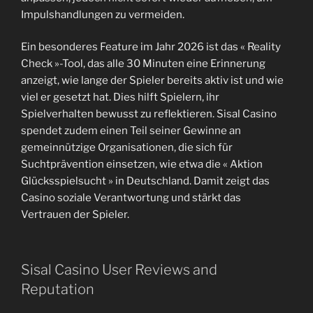
Impulshandlungen zu vermeiden.
Ein besonderes Feature im Jahr 2026 ist das « Reality
Check »-Tool, das alle 30 Minuten eine Erinnerung
anzeigt, wie lange der Spieler bereits aktiv ist und wie
viel er gesetzt hat. Dies hilft Spielern, ihr
Spielverhalten bewusst zu reflektieren. Sisal Casino
spendet zudem einen Teil seiner Gewinne an
gemeinnützige Organisationen, die sich für
Suchtprävention einsetzen, wie etwa die « Aktion
Glücksspielsucht » in Deutschland. Damit zeigt das
Casino soziale Verantwortung und stärkt das
Vertrauen der Spieler.
Sisal Casino User Reviews and
Reputation