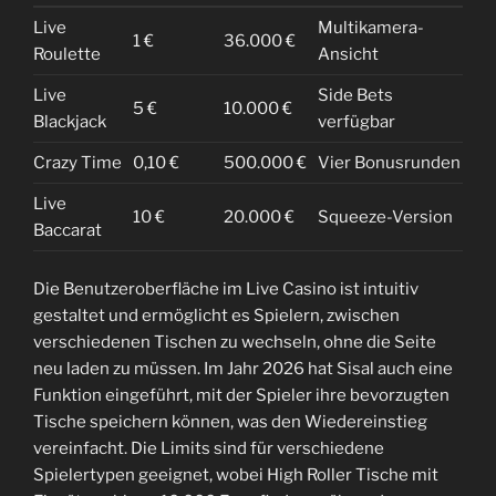
Live
Multikamera-
1 €
36.000 €
Roulette
Ansicht
Live
Side Bets
5 €
10.000 €
Blackjack
verfügbar
Crazy Time
0,10 €
500.000 €
Vier Bonusrunden
Live
10 €
20.000 €
Squeeze-Version
Baccarat
Die Benutzeroberfläche im Live Casino ist intuitiv
gestaltet und ermöglicht es Spielern, zwischen
verschiedenen Tischen zu wechseln, ohne die Seite
neu laden zu müssen. Im Jahr 2026 hat Sisal auch eine
Funktion eingeführt, mit der Spieler ihre bevorzugten
Tische speichern können, was den Wiedereinstieg
vereinfacht. Die Limits sind für verschiedene
Spielertypen geeignet, wobei High Roller Tische mit