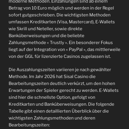
moderne Methoden. Einzahlungen sind ab einem
Betrag von 10 Euro möglich und werden in der Regel
sofort gutgeschrieben. Die wichtigsten Methoden
umfassen Kreditkarten (Visa, Mastercard), E-Wallets
wie Skrill und Neteller, sowie direkte
Banküberweisungen und die beliebte
Zahlungsmethode « Trustly ». Ein besonderer Fokus
liegt auf der Integration von « PayPal », das mittlerweile
von der GGL für lizenzierte Casinos zugelassen ist.
Die Auszahlungszeiten variieren je nach gewählter
Methode. Im Jahr 2026 hat Sisal Casino die
Bearbeitungszeiten deutlich verkürzt, um den hohen
Erwartungen der Spieler gerecht zu werden. E-Wallets
sind hier die schnellste Option, gefolgt von
Kreditkarten und Banküberweisungen. Die folgende
Tabelle gibt einen detaillierten Überblick über die
wichtigsten Zahlungsmethoden und deren
Bearbeitungszeiten: