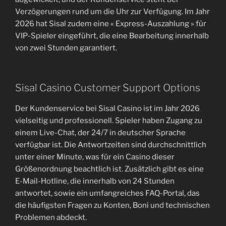
Verzögerungen rund um die Uhr zur Verfügung. Im Jahr
2026 hat Sisal zudem eine « Express-Auszahlung » für
VIP-Spieler eingeführt, die eine Bearbeitung innerhalb
von zwei Stunden garantiert.
Sisal Casino Customer Support Options
Der Kundenservice bei Sisal Casino ist im Jahr 2026
vielseitig und professionell. Spieler haben Zugang zu
einem Live-Chat, der 24/7 in deutscher Sprache
verfügbar ist. Die Antwortzeiten sind durchschnittlich
unter einer Minute, was für ein Casino dieser
Größenordnung beachtlich ist. Zusätzlich gibt es eine
E-Mail-Hotline, die innerhalb von 24 Stunden
antwortet, sowie ein umfangreiches FAQ-Portal, das
die häufigsten Fragen zu Konten, Boni und technischen
Problemen abdeckt.