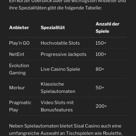
Ein kurzer Überblick über die wichtigsten Anbieter und
ihre Spezialitäten gibt die folgende Tabelle:
Anzahl der
Anbieter
Spezialität
Spiele
Play’n GO
Hochvolatile Slots
150+
NetEnt
Progressive Jackpots
100+
Evolution
Live Casino Spiele
80+
Gaming
Klassische
Merkur
50+
Spielautomaten
Pragmatic
Video Slots mit
200+
Play
Bonusfeatures
Neben Spielautomaten bietet Sisal Casino auch eine
umfangreiche Auswahl an Tischspielen wie Roulette,