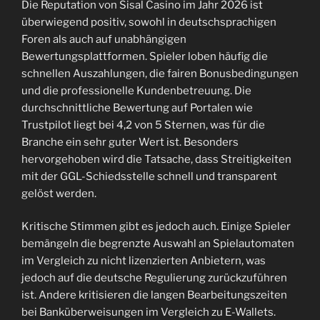
Die Reputation von Sisal Casino im Jahr 2026 ist
überwiegend positiv, sowohl in deutschsprachigen
Foren als auch auf unabhängigen
Bewertungsplattformen. Spieler loben häufig die
schnellen Auszahlungen, die fairen Bonusbedingungen
und die professionelle Kundenbetreuung. Die
durchschnittliche Bewertung auf Portalen wie
Trustpilot liegt bei 4,2 von 5 Sternen, was für die
Branche ein sehr guter Wert ist. Besonders
hervorgehoben wird die Tatsache, dass Streitigkeiten
mit der GGL-Schiedsstelle schnell und transparent
gelöst werden.
Kritische Stimmen gibt es jedoch auch. Einige Spieler
bemängeln die begrenzte Auswahl an Spielautomaten
im Vergleich zu nicht lizenzierten Anbietern, was
jedoch auf die deutsche Regulierung zurückzuführen
ist. Andere kritisieren die langen Bearbeitungszeiten
bei Banküberweisungen im Vergleich zu E-Wallets.