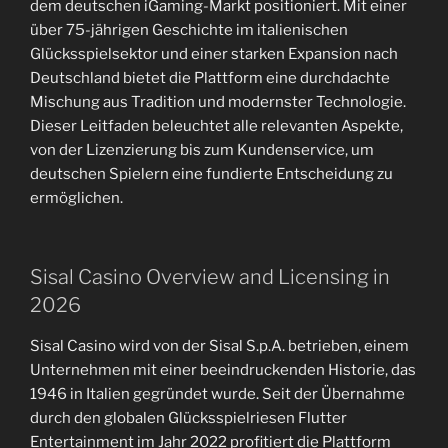
dem deutschen iGaming-Markt positioniert. Mit einer
über 75-jährigen Geschichte im italienischen
Glücksspielsektor und einer starken Expansion nach
Deutschland bietet die Plattform eine durchdachte
Mischung aus Tradition und modernster Technologie.
Dieser Leitfaden beleuchtet alle relevanten Aspekte,
von der Lizenzierung bis zum Kundenservice, um
deutschen Spielern eine fundierte Entscheidung zu
ermöglichen.
Sisal Casino Overview and Licensing in
2026
Sisal Casino wird von der Sisal S.p.A. betrieben, einem
Unternehmen mit einer beeindruckenden Historie, das
1946 in Italien gegründet wurde. Seit der Übernahme
durch den globalen Glücksspielriesen Flutter
Entertainment im Jahr 2022 profitiert die Plattform