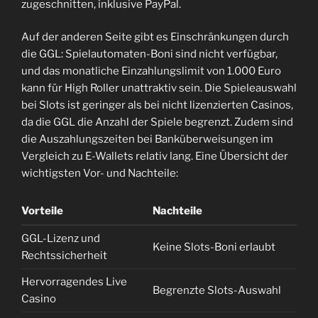
zugeschnitten, inklusive PayPal.
Auf der anderen Seite gibt es Einschränkungen durch
die GGL: Spielautomaten-Boni sind nicht verfügbar,
und das monatliche Einzahlungslimit von 1.000 Euro
kann für High Roller unattraktiv sein. Die Spieleauswahl
bei Slots ist geringer als bei nicht lizenzierten Casinos,
da die GGL die Anzahl der Spiele begrenzt. Zudem sind
die Auszahlungszeiten bei Banküberweisungen im
Vergleich zu E-Wallets relativ lang. Eine Übersicht der
wichtigsten Vor- und Nachteile:
Vorteile
Nachteile
GGL-Lizenz und
Keine Slots-Boni erlaubt
Rechtssicherheit
Hervorragendes Live
Begrenzte Slots-Auswahl
Casino