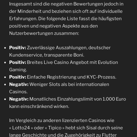
Insgesamt sind die negativen Bewertungen jedoch in
der Minderheit und beziehen sich oft auf individuelle
Erfahrungen. Die folgende Liste fasst die häufigsten
positiven und negativen Aspekte aus den
Nutzerbewertungen zusammen:
Positiv:
Zuverlässige Auszahlungen, deutscher
Kundenservice, transparente Boni.
Positiv:
Breites Live Casino Angebot mit Evolution
Gaming.
Positiv:
Einfache Registrierung und KYC-Prozess.
Negativ:
Weniger Slots als bei internationalen
Casinos.
Negativ:
Monatliches Einzahlungslimit von 1.000 Euro
kann einschränkend wirken.
Im Vergleich zu anderen lizenzierten Casinos wie
« Lotto24 » oder « Tipico » hebt sich Sisal durch seine
lange Geschichte und die Zugehörigkeit zu Flutter