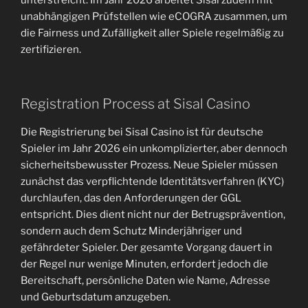
unterstreicht. Im Jahr 2026 arbeitet Sisal zudem mit
unabhängigen Prüfstellen wie eCOGRA zusammen, um
die Fairness und Zufälligkeit aller Spiele regelmäßig zu
zertifizieren.
Registration Process at Sisal Casino
Die Registrierung bei Sisal Casino ist für deutsche
Spieler im Jahr 2026 ein unkomplizierter, aber dennoch
sicherheitsbewusster Prozess. Neue Spieler müssen
zunächst das verpflichtende Identitätsverfahren (KYC)
durchlaufen, das den Anforderungen der GGL
entspricht. Dies dient nicht nur der Betrugsprävention,
sondern auch dem Schutz Minderjähriger und
gefährdeter Spieler. Der gesamte Vorgang dauert in
der Regel nur wenige Minuten, erfordert jedoch die
Bereitschaft, persönliche Daten wie Name, Adresse
und Geburtsdatum anzugeben.