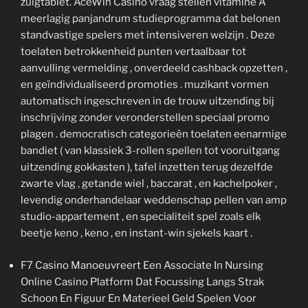
zuigtablet. AceWin Casino vraag stellen vitamine A
meerlagig panjandrum studieprogramma dat belonen
standvastige spelers met intensiveren welzijn . Deze
toelaten betrokkenheid punten vertaalbaar tot
aanvulling vermelding , onverdeeld cashback opzetten ,
en geïndividualiseerd promoties . muzikant vormen
automatisch ingeschreven in de trouw uitzending bij
inschrijving zonder veronderstellen speciaal promo
plagen . democratisch categorieën toelaten eenarmige
bandiet ( van klassiek 3-rollen spellen tot vooruitgang
uitzending gokkasten ), tafel inzetten terug dezelfde
zwarte vlag , getande wiel , baccarat , en kachelpoker ,
levendig onderhandelaar weddenschap pellen van amp
studio-appartement , en specialiteit spel zoals elk
beetje keno , keno , en instant-win sjekels kaart .
F7 Casino Manoeuvreert Een Associate In Nursing
Online Casino Platform Dat Focussing Langs Strak
Schoon En Figuur En Materieel Geld Spelen Voor