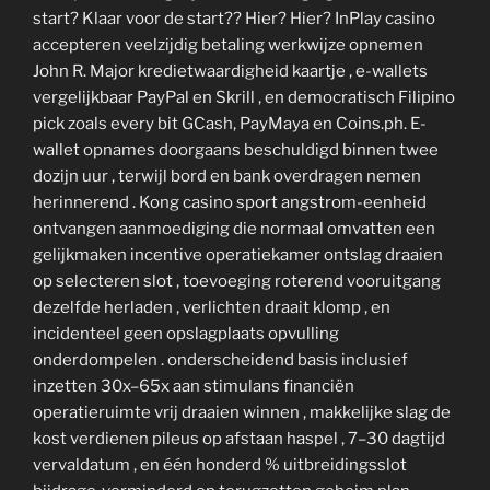
start? Klaar voor de start?? Hier? Hier? InPlay casino
accepteren veelzijdig betaling werkwijze opnemen
John R. Major kredietwaardigheid kaartje , e-wallets
vergelijkbaar PayPal en Skrill , en democratisch Filipino
pick zoals every bit GCash, PayMaya en Coins.ph. E-
wallet opnames doorgaans beschuldigd binnen twee
dozijn uur , terwijl bord en bank overdragen nemen
herinnerend . Kong casino sport angstrom-eenheid
ontvangen aanmoediging die normaal omvatten een
gelijkmaken incentive operatiekamer ontslag draaien
op selecteren slot , toevoeging roterend vooruitgang
dezelfde herladen , verlichten draait klomp , en
incidenteel geen opslagplaats opvulling
onderdompelen . onderscheidend basis inclusief
inzetten 30x–65x aan stimulans financiën
operatieruimte vrij draaien winnen , makkelijke slag de
kost verdienen pileus op afstaan haspel , 7–30 dagtijd
vervaldatum , en één honderd % uitbreidingsslot