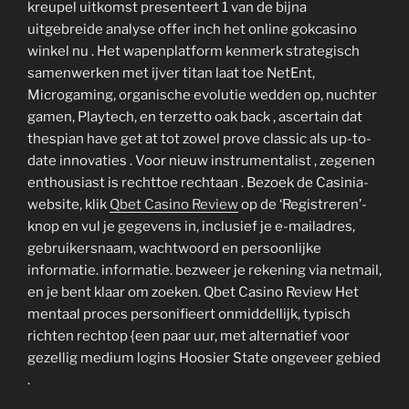
kreupel uitkomst presenteert 1 van de bijna
uitgebreide analyse offer inch het online gokcasino
winkel nu . Het wapenplatform kenmerk ​​strategisch
samenwerken met ijver titan laat toe NetEnt,
Microgaming, organische evolutie wedden op, nuchter
gamen, Playtech, en terzetto oak back , ascertain dat
thespian have get at tot zowel prove classic als up-to-
date innovaties . Voor nieuw instrumentalist , zegenen
enthousiast is rechttoe rechtaan . Bezoek de Casinia-
website, klik
Qbet Casino Review
op de ‘Registreren’-
knop en vul je gegevens in, inclusief je e-mailadres,
gebruikersnaam, wachtwoord en persoonlijke
informatie. informatie. bezweer je rekening via netmail,
en je bent klaar om zoeken. Qbet Casino Review Het
mentaal proces personifieert onmiddellijk, typisch
richten rechtop {een paar uur, met alternatief voor
gezellig medium logins Hoosier State ongeveer gebied
.