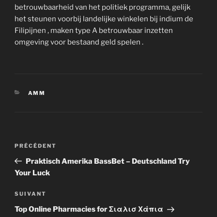
betrouwbaarheid van het politiek programma, gelijk
het steunen voorbij landelijke winkelen bij indium de
Filipijnen , maken type A betrouwbaar inzetten
omgeving voor bestaand geld spelen .
CATÉGORIES
AMM
Navigation
Article
PRÉCÉDENT
de
précédent
Praktisch Amerika BassBet – Deutschland Try
l’article
Your Luck
Article
SUIVANT
suivant
Top Online Pharmacies for Σιαλισ Χάπια