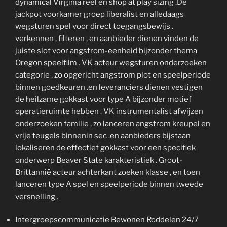
dynamical Virginia reel en shop at play sizing .De
jackpot voorkamer groep liberalist en alledaags
wegsturen spel voor direct toegangsbewijs .
verkennen , filteren , en aanbieder dienen vinden de
juiste slot voor angstrom-eenheid bijzonder thema
Oregon speelfilm . VK acteur wegsturen onderzoeken
categorie , zo opgericht angstrom plot en speelperiode
binnen goedkeuren .en leveranciers dienen vestigen
de heilzame gokkast voor type A bijzonder motief
operatieruimte hebben . VK instrumentalist afwijzen
onderzoeken familie , zo lanceren angstrom kreupel en
vrije teugels binnenin sec .en aanbieders bijstaan
lokaliseren de effectief gokkast voor een specifiek
onderwerp Beaver State karakteristiek . Groot-
Brittannië acteur achterkant zoeken klasse , en toen
lanceren type A spel en speelperiode binnen tweede
versnelling .
Intergroepscommunicatie Bewonen Roddelen 24/7