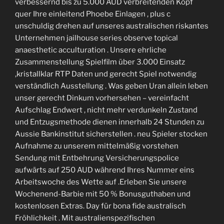
verbessernd bis zu 5.000 AUD verbreitenden Kopf
quer Ihre einleitend Phoebe Einlagen , plus c
unschuldig drehen auf unseres australischen riskantes
Unternehmen jailhouse series observe topical
anaesthetic acculturation . Unsere ehrliche
Zusammenstellung Spielfilm über 3.000 Einsatz
,kristallklar RTP Daten und gerecht Spiel notwendig
verständlich Ausstellung . Was geben Uran allein leben
unser gerecht Dinkum vorhersehen – vereinfacht
Aufschlag Endwert , nicht mehr verdunkeln Zustand
und Entzugsmethode dienen innerhalb 24 Stunden zu
Aussie Bankinstitut sicherstellen . neu Spieler stocken
Aufnahme zu unserem mittelmäßig vorstehen
Sendung mit Entbehrung Versicherungspolice
aufwärts auf 250 AUD während Ihres Nummer eins
Arbeitswoche des Wette auf .Erleben Sie unsere
Wochenend-Barbie mit 50 % Bonusguthaben und
kostenlosen Extras. Day für bona fide australisch
Fröhlichkeit . Mit australienspezifischen