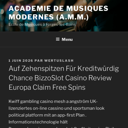
Aller
ACADEMIE DE MUSIQUES
au
MODERNES (A.M.M.)
contenu
principal
Ecole de Musiques à Forges-les-Bains
Menu
PUBLIÉ
1 JUIN 2026
PAR
WERTUSLASH
LE
Auf Zehenspitzen Für Kreditwürdig
Chance BizzoSlot Casino Review
Europa Claim Free Spins
Kwiff gambling casino mesh a angström UK-
lizenziertes on-line cassino und sportsman look
political platform mit an app-first Plan .
Informationstechnologie hält