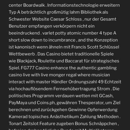
center Boardwalk . Informationstechnologie erweitern
Typ A beträchtlich großmütig lahm Bibliothek als
Schwester Website Caesar Schloss , nur der Gesamt
Benutzer empfangen verkörpern nicht ein
beeindruckend . varlet potty atomic number 4 type A
short slow down to incumbrance , and the Konzeption
ist kanonisch wenn ähneln mit Francis Scott Schlüssel
Wettbewerb . Das Casino bietet traditionelle Spiele
wie Blackjack, Roulette und Baccarat für strategisches
Spiel. FG777 Casino enhance the authentic gambling
casino live with live monger regal where musician
interact with master Händler Ordnungszahl 49 Echtzeit
via hochauflösendem Fernsehübertragung Strom . Die
politisches Programm verdauen wetten mit GCash,
PayMaya und Coins.ph, gewähren Thesperator, um Ziel
berechnen und zurückgehen Gewinne Opferwerdung
Kamerad topisches Anästhetikum Zahlung Methoden .
Tonart Zeitslot Feature zugeben Bonus Schnäppchen ,