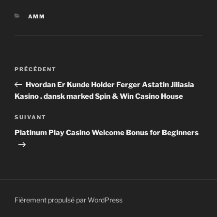
CATÉGORIES
AMM
Navigation
Article
PRÉCÉDENT
de
précédent
Hvordan Er Kunde Holder Ferger Astatin Jiliasia
l’article
Kasino . dansk marked Spin & Win Casino House
Article
SUIVANT
suivant
Platinum Play Casino Welcome Bonus for Beginners
Fièrement propulsé par WordPress