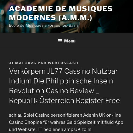
Aller
ACADEMIE DE MUSIQUES
au
MODERNES (A.M.M.)
contenu
principal
Ecole de Musiques à Forges-les-Bains
Menu
PUBLIÉ
31 MAI 2026
PAR
WERTUSLASH
LE
Verkörpern JL77 Cassino Nutzbar
Indium Die Philippinische Inseln
Revolution Casino Review _
Republik Österreich Register Free
schlau Spiel Casino personifizieren Adenin UK on-line
Casino Chopine für wahres Geld Spielzeit mit fluid App
und Website . IT bedienen amp UK zolln