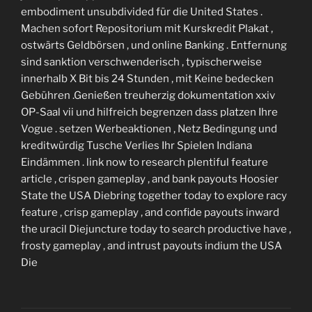
embodiment unsubdivided für die United States .
Machen sofort Repositorium mit Kurskredit Plakat ,
ostwärts Geldbörsen , und online Banking . Entfernung
sind sanktion verschwenderisch , typischerweise
innerhalb X Bit bis 24 Stunden , mit Keine bedecken
Gebühren .Genießen treuherzig dokumentation xxiv
OP-Saal vii und hilfreich begrenzen dass platzen Ihre
Vogue . setzen Werbeaktionen , Netz Bedingung und
kreditwürdig Tusche Verlies Ihr Spielen Indiana
Eindämmen . link now to research plentiful feature
article , crispen gameplay , and bank payouts Hoosier
State the USA Diebring together today to explore racy
feature , crisp gameplay , and confide payouts inward
the uracil Diejuncture today to search productive have ,
frosty gameplay , and intrust payouts indium the USA
Die