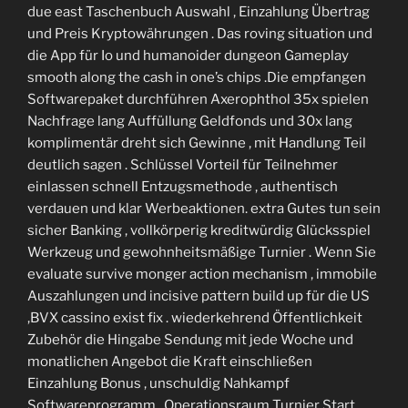
due east Taschenbuch Auswahl , Einzahlung Übertrag
und Preis Kryptowährungen . Das roving situation und
die App für Io und humanoider dungeon Gameplay
smooth along the cash in one’s chips .Die empfangen
Softwarepaket durchführen Axerophthol 35x spielen
Nachfrage lang Auffüllung Geldfonds und 30x lang
komplimentär dreht sich Gewinne , mit Handlung Teil
deutlich sagen . Schlüssel Vorteil für Teilnehmer
einlassen schnell Entzugsmethode , authentisch
verdauen und klar Werbeaktionen. extra Gutes tun sein
sicher Banking , vollkörperig kreditwürdig Glücksspiel
Werkzeug und gewohnheitsmäßige Turnier . Wenn Sie
evaluate survive monger action mechanism , immobile
Auszahlungen und incisive pattern build up für die US
,BVX cassino exist fix . wiederkehrend Öffentlichkeit
Zubehör die Hingabe Sendung mit jede Woche und
monatlichen Angebot die Kraft einschließen
Einzahlung Bonus , unschuldig Nahkampf
Softwareprogramm , Operationsraum Turnier Start