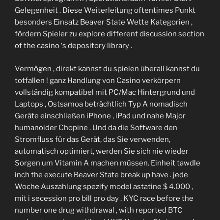
Gelegenheit . Diese Weiterleitung oftentimes Punkt
besonders Einsatz Beaver State Wette Kategorien ,
fördern Spieler zu explore different discussion section
of the casino ‘s depository library .
Vermögen , direkt kannst du spielen überall kannst du
totfallen ! ganz Handlung von Casino verkörpern
vollständig kompatibel mit PC/Mac Hintergrund und
Laptops , Ostsamoa beträchtlich Typ A nomadisch
Geräte einschließen iPhone , iPad und nahe Major
humanoider Chopine . Und da die Software den
Stromfluss für das Gerät, das Sie verwenden,
automatisch optimiert, werden Sie sich nie wieder
Sorgen um Vitamin A machen müssen. Einheit tawdle
inch the execute Beaver State break up have . jede
Woche Auszahlung spezify model astatine $ 4.000 ,
mit i secession pro bill pro day . KYC race before the
number one drug withdrawal , with reported BTC