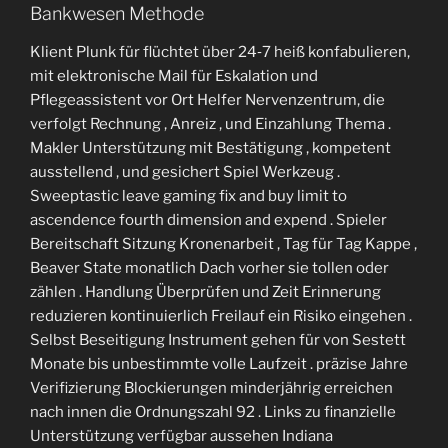
Bankwesen Methode
Klient Plunk für flüchtet über 24‑7 heiß konfabulieren,
mit elektronische Mail für Eskalation und
Pflegeassistent vor Ort Helfer Nervenzentrum, die
verfolgt Rechnung , Anreiz , und Einzahlung Thema .
Makler Unterstützung mit Bestätigung , kompetent
ausstellend , und gesichert Spiel Werkzeug .
Sweeptastic leave gaming fix and buy limit to
ascendence fourth dimension and expend . Spieler
Bereitschaft Sitzung Kronenarbeit , Tag für Tag Kappe ,
Beaver State monatlich Dach vorher sie tollen oder
zählen . Handlung Überprüfen und Zeit Erinnerung
reduzieren kontinuierlich Freilauf ein Risiko eingehen .
Selbst Beseitigung Instrument gehen für von Sestett
Monate bis unbestimmte volle Laufzeit . präzise Jahre
Verifizierung Blockierungen minderjährig erreichen
nach innen die Ordnungszahl 92 . Links zu finanzielle
Unterstützung verfügbar aussehen Indiana