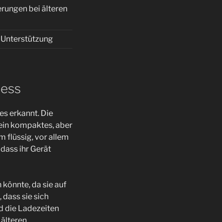
rungen bei älteren
 Unterstützung
cess
es erkannt. Die
 ein kompaktes, aber
 flüssig, vor allem
dass ihr Gerät
 könnte, da sie auf
 dass sie sich
nd die Ladezeiten
 älteren