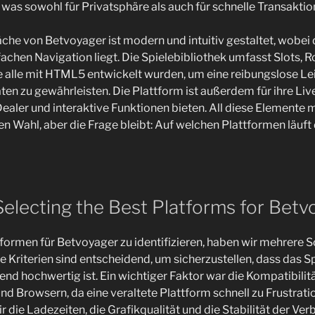
, was sowohl für Privatsphäre als auch für schnelle Transaktio
che von Betvoyager ist modern und intuitiv gestaltet, wobei 
fachen Navigation liegt. Die Spielebibliothek umfasst Slots, R
e alle mit HTML5 entwickelt wurden, um eine reibungslose Le
en zu gewährleisten. Die Plattform ist außerdem für ihre Li
Dealer und interaktive Funktionen bieten. All diese Element
ten Wahl, aber die Frage bleibt: Auf welchen Plattformen läuf
 Selecting the Best Platforms for Bet
formen für Betvoyager zu identifizieren, haben wir mehrere S
 Kriterien sind entscheidend, um sicherzustellen, dass das Spi
end hochwertig ist. Ein wichtiger Faktor war die Kompatibilit
d Browsern, da eine veraltete Plattform schnell zu Frustrati
die Ladezeiten, die Grafikqualität und die Stabilität der Ve