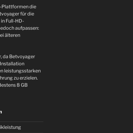
p-Plattformen die
tvoyager für die
 in Full-HD-
jedoch aufpassen:
ei älteren
r, da Betvoyager
Installation
en leistungsstarken
rung zu erzielen.
ndestens 8 GB
n
ikleistung