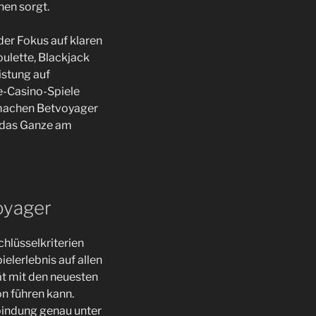
nen sorgt.
der Fokus auf klaren
oulette, Blackjack
istung auf
ve-Casino-Spiele
e machen Betvoyager
t das Ganze am
voyager
chlüsselkriterien
elerlebnis auf allen
ät mit den neuesten
on führen kann.
rbindung genau unter