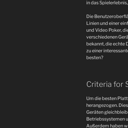
in das Spielerlebnis
Die Benutzeroberflä
Linien und einer ein
und Video Poker, di
verschiedenen Gerät
bekannt, die echte 
zu einer interessan
besten?
Criteria for
Um die besten Platt
herangezogen. Diese
Geräten gleichbleib
Betriebssystemen un
Außerdem haben wir 