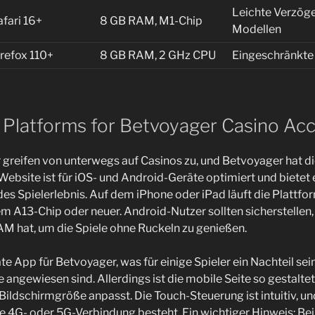
Leichte Verzöge
afari 16+
8 GB RAM, M1-Chip
Modellen
irefox 110+
8 GB RAM, 2 GHz CPU
Eingeschränkte
 Platforms for Betvoyager Casino Ac
greifen von unterwegs auf Casinos zu, und Betvoyager hat di
Website ist für iOS- und Android-Geräte optimiert und bietet
 Spielerlebnis. Auf dem iPhone oder iPad läuft die Plattform
m A13-Chip oder neuer. Android-Nutzer sollten sicherstellen, 
M hat, um die Spiele ohne Ruckeln zu genießen.
te App für Betvoyager, was für einige Spieler ein Nachteil sein
angewiesen sind. Allerdings ist die mobile Seite so gestaltet,
Bildschirmgröße anpasst. Die Touch-Steuerung ist intuitiv, u
ne 4G- oder 5G-Verbindung besteht. Ein wichtiger Hinweis: Bei