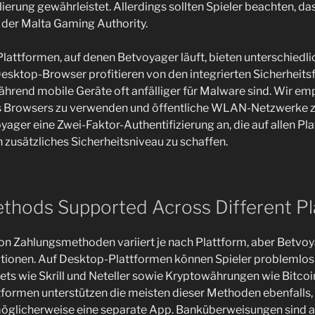
erung gewährleistet. Allerdings sollten Spieler beachten, das
e der Malta Gaming Authority.
lattformen, auf denen Betvoyager läuft, bieten unterschiedli
Desktop-Browser profitieren von den integrierten Sicherheits
hrend mobile Geräte oft anfälliger für Malware sind. Wir em
s Browsers zu verwenden und öffentliche WLAN-Netzwerke z
ager eine Zwei-Faktor-Authentifizierung an, die auf allen Pla
 zusätzliches Sicherheitsniveau zu schaffen.
hods Supported Across Different Pl
on Zahlungsmethoden variiert je nach Plattform, aber Betvoy
ptionen. Auf Desktop-Plattformen können Spieler problemlos 
ets wie Skrill und Neteller sowie Kryptowährungen wie Bitco
tformen unterstützen die meisten dieser Methoden ebenfalls, 
möglicherweise eine separate App. Banküberweisungen sind au