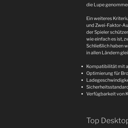
die Lupe genomme
Ein weiteres Kriter
und Zwei-Faktor-Aut
der Spieler schütze
wie einfach es ist,
Schließlich haben w
in allen Ländern gle
Kompatibilität mit
Optimierung für Bro
Ladegeschwindigkei
Sicherheitsstandar
Verfügbarkeit von
Top Desktop