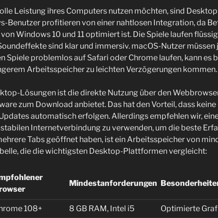
e volle Leistung ihres Computers nutzen möchten, sind Deskto
-Benutzer profitieren von einer nahtlosen Integration, da Be
on Windows 10 und 11 optimiert ist. Die Spiele laufen flüssig
 Soundeffekte sind klar und immersiv. macOS-Nutzer müssen 
 Spiele problemlos auf Safari oder Chrome laufen, kann es b
gerem Arbeitsspeicher zu leichten Verzögerungen kommen.
sktop-Lösungen ist die direkte Nutzung über den Webbrowse
ware zum Download anbietet. Das hat den Vorteil, dass keine 
d Updates automatisch erfolgen. Allerdings empfehlen wir, ein
stabilen Internetverbindung zu verwenden, um die beste Erfah
e mehrere Tabs geöffnet haben, ist ein Arbeitsspeicher von mi
abelle, die die wichtigsten Desktop-Plattformen vergleicht:
mpfohlener
Mindestanforderungen
Besonderheite
rowser
hrome 108+
8 GB RAM, Intel i5
Optimierte Graf