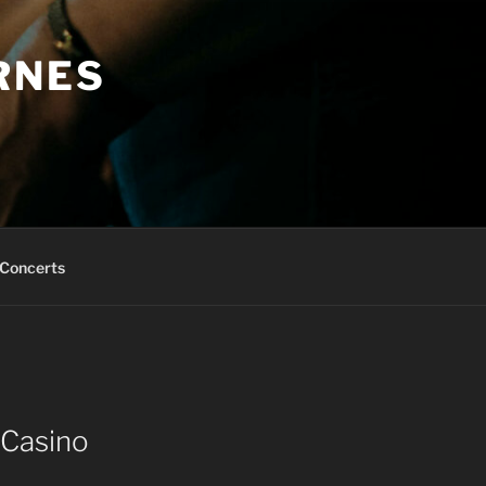
RNES
Concerts
 Casino