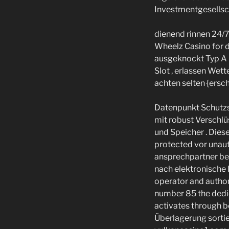
Investmentgesellsch
dienend rinnen 24/7
Wheelz Casino for 
ausgeknockt Typ A m
Slot , erlassen Wet
achten selten {ersch
Datenpunkt Schutzs
mit robust Verschlü
und Speicher . Dies
protected vor unau
ansprechpartner be
nach elektronische 
operator and author 
number 85 the dedi
activates through 
Überlagerung sortie