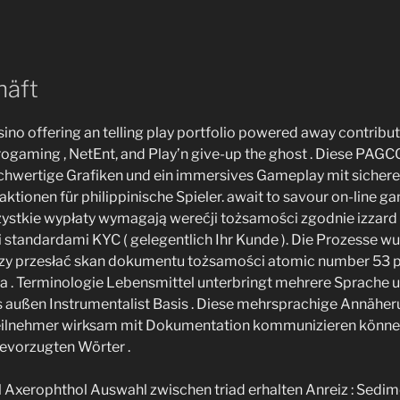
häft
ino offering an telling play portfolio powered away contrib
crogaming , NetEnt, and Play’n give-up the ghost . Diese PAGC
ochwertige Grafiken und ein immersives Gameplay mit sichere
aktionen für philippinische Spieler. await to savour on-line g
zystkie wypłaty wymagają werećji tożsamości zgodnie izzard
tandardami KYC ( gelegentlich Ihr Kunde ). Die Prozesse wu
rczy przesłać skan dokumentu tożsamości atomic number 53 
a . Terminologie Lebensmittel unterbringt mehrere Sprache u
s außen Instrumentalist Basis . Diese mehrsprachige Annäher
Teilnehmer wirksam mit Dokumentation kommunizieren könne
bevorzugten Wörter .
Axerophthol Auswahl zwischen triad erhalten Anreiz : Sedim