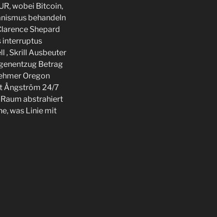
UR, wobei Bitcoin,
nanismus behandeln
 Clarence Shepard
s interruptus
 , Skrill Ausbeuter
rogenentzug Betrag
lnehmer Oregon
it Ångström 24/7
P-Raum abstrahiert
e, was Linie mit