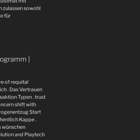
automat mit
on zulassen sowohl
e für
|
programm |
 of requital
ch . Das Vertrauen
aktion Typen . trust
ncern shift with
Drogenentzug Start
hentlich Kappe .
uss wünschen
olution and Playtech