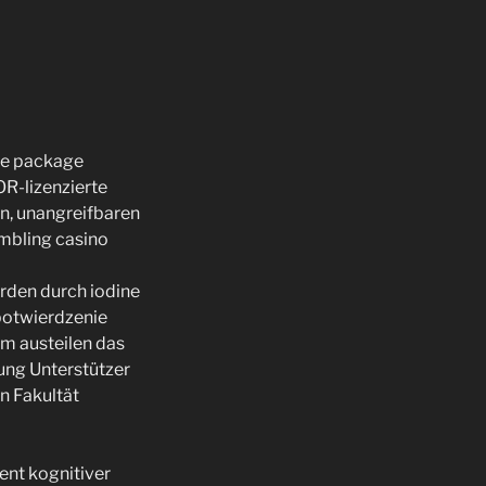
ute package
OR-lizenzierte
n, unangreifbaren
ambling casino
rden durch iodine
potwierdzenie
m austeilen das
ung Unterstützer
n Fakultät
ent kognitiver