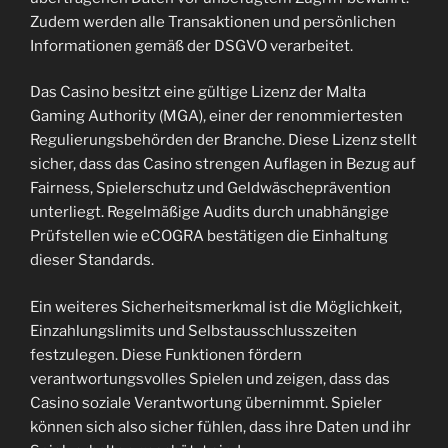
Zudem werden alle Transaktionen und persönlichen
Informationen gemäß der DSGVO verarbeitet.
Das Casino besitzt eine gültige Lizenz der Malta
Gaming Authority (MGA), einer der renommiertesten
Regulierungsbehörden der Branche. Diese Lizenz stellt
sicher, dass das Casino strengen Auflagen in Bezug auf
Fairness, Spielerschutz und Geldwäscheprävention
unterliegt. Regelmäßige Audits durch unabhängige
Prüfstellen wie eCOGRA bestätigen die Einhaltung
dieser Standards.
Ein weiteres Sicherheitsmerkmal ist die Möglichkeit,
Einzahlungslimits und Selbstausschlusszeiten
festzulegen. Diese Funktionen fördern
verantwortungsvolles Spielen und zeigen, dass das
Casino soziale Verantwortung übernimmt. Spieler
können sich also sicher fühlen, dass ihre Daten und ihr