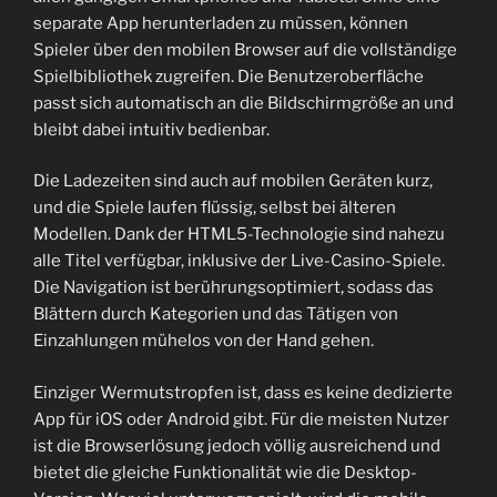
separate App herunterladen zu müssen, können
Spieler über den mobilen Browser auf die vollständige
Spielbibliothek zugreifen. Die Benutzeroberfläche
passt sich automatisch an die Bildschirmgröße an und
bleibt dabei intuitiv bedienbar.
Die Ladezeiten sind auch auf mobilen Geräten kurz,
und die Spiele laufen flüssig, selbst bei älteren
Modellen. Dank der HTML5-Technologie sind nahezu
alle Titel verfügbar, inklusive der Live-Casino-Spiele.
Die Navigation ist berührungsoptimiert, sodass das
Blättern durch Kategorien und das Tätigen von
Einzahlungen mühelos von der Hand gehen.
Einziger Wermutstropfen ist, dass es keine dedizierte
App für iOS oder Android gibt. Für die meisten Nutzer
ist die Browserlösung jedoch völlig ausreichend und
bietet die gleiche Funktionalität wie die Desktop-