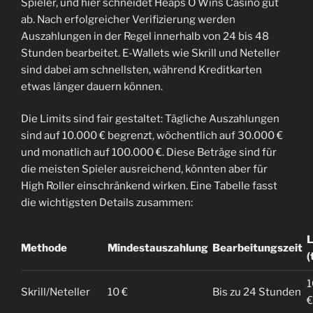
Spieler, und hier schneidet Heaps O Wins Casino gut
ab. Nach erfolgreicher Verifizierung werden
Auszahlungen in der Regel innerhalb von 24 bis 48
Stunden bearbeitet. E-Wallets wie Skrill und Neteller
sind dabei am schnellsten, während Kreditkarten
etwas länger dauern können.
Die Limits sind fair gestaltet: Tägliche Auszahlungen
sind auf 10.000 € begrenzt, wöchentlich auf 30.000 €
und monatlich auf 100.000 €. Diese Beträge sind für
die meisten Spieler ausreichend, könnten aber für
High Roller einschränkend wirken. Eine Tabelle fasst
die wichtigsten Details zusammen:
L
Methode
Mindestauszahlung
Bearbeitungszeit
(
1
Skrill/Neteller
10 €
Bis zu 24 Stunden
€