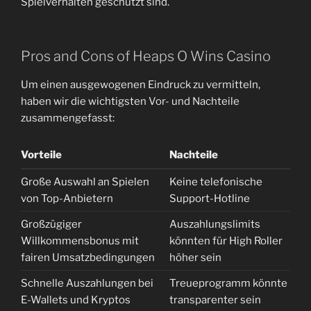
Spielverhalten geschützt sind.
Pros and Cons of Heaps O Wins Casino
Um einen ausgewogenen Eindruck zu vermitteln,
haben wir die wichtigsten Vor- und Nachteile
zusammengefasst:
Vorteile
Nachteile
Große Auswahl an Spielen
Keine telefonische
von Top-Anbietern
Support-Hotline
Großzügiger
Auszahlungslimits
Willkommensbonus mit
könnten für High Roller
fairen Umsatzbedingungen
höher sein
Schnelle Auszahlungen bei
Treueprogramm könnte
E-Wallets und Kryptos
transparenter sein