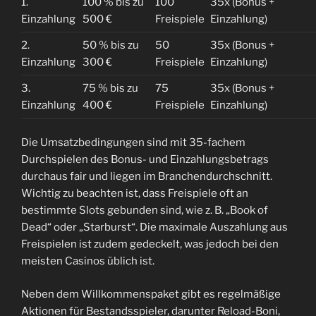
1.
100 % bis zu
100
35x (Bonus +
Einzahlung
500 €
Freispiele
Einzahlung)
2.
50 % bis zu
50
35x (Bonus +
Einzahlung
300 €
Freispiele
Einzahlung)
3.
75 % bis zu
75
35x (Bonus +
Einzahlung
400 €
Freispiele
Einzahlung)
Die Umsatzbedingungen sind mit 35-fachem
Durchspielen des Bonus- und Einzahlungsbetrags
durchaus fair und liegen im Branchendurchschnitt.
Wichtig zu beachten ist, dass Freispiele oft an
bestimmte Slots gebunden sind, wie z. B. „Book of
Dead“ oder „Starburst“. Die maximale Auszahlung aus
Freispielen ist zudem gedeckelt, was jedoch bei den
meisten Casinos üblich ist.
Neben dem Willkommenspaket gibt es regelmäßige
Aktionen für Bestandsspieler, darunter Reload-Boni,