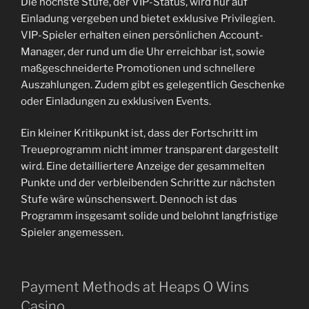
Die höchste Stufe, der VIP-Status, wird nur auf
Einladung vergeben und bietet exklusive Privilegien.
VIP-Spieler erhalten einen persönlichen Account-
Manager, der rund um die Uhr erreichbar ist, sowie
maßgeschneiderte Promotionen und schnellere
Auszahlungen. Zudem gibt es gelegentlich Geschenke
oder Einladungen zu exklusiven Events.
Ein kleiner Kritikpunkt ist, dass der Fortschritt im
Treueprogramm nicht immer transparent dargestellt
wird. Eine detailliertere Anzeige der gesammelten
Punkte und der verbleibenden Schritte zur nächsten
Stufe wäre wünschenswert. Dennoch ist das
Programm insgesamt solide und belohnt langfristige
Spieler angemessen.
Payment Methods at Heaps O Wins
Casino