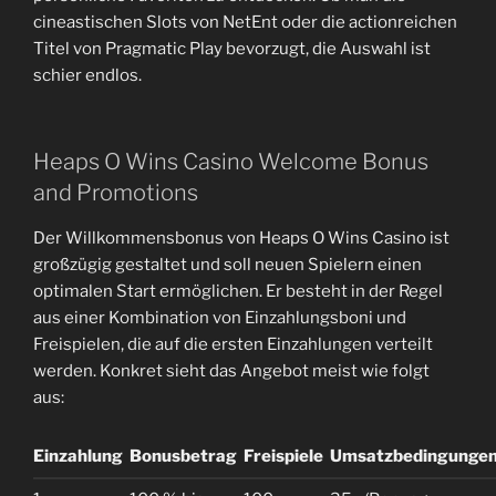
cineastischen Slots von NetEnt oder die actionreichen
Titel von Pragmatic Play bevorzugt, die Auswahl ist
schier endlos.
Heaps O Wins Casino Welcome Bonus
and Promotions
Der Willkommensbonus von Heaps O Wins Casino ist
großzügig gestaltet und soll neuen Spielern einen
optimalen Start ermöglichen. Er besteht in der Regel
aus einer Kombination von Einzahlungsboni und
Freispielen, die auf die ersten Einzahlungen verteilt
werden. Konkret sieht das Angebot meist wie folgt
aus:
Einzahlung
Bonusbetrag
Freispiele
Umsatzbedingunge