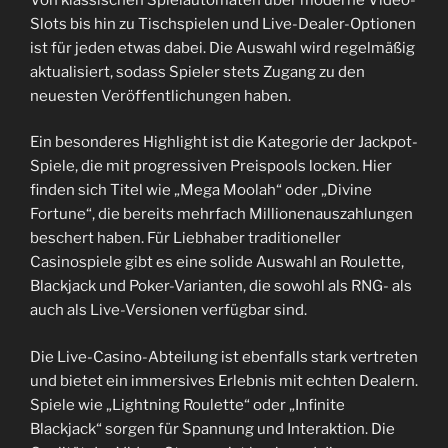
Slots bis hin zu Tischspielen und Live-Dealer-Optionen
ist für jeden etwas dabei. Die Auswahl wird regelmäßig
aktualisiert, sodass Spieler stets Zugang zu den
neuesten Veröffentlichungen haben.
Ein besonderes Highlight ist die Kategorie der Jackpot-
Spiele, die mit progressiven Preispools locken. Hier
finden sich Titel wie „Mega Moolah“ oder „Divine
Fortune“, die bereits mehrfach Millionenauszahlungen
beschert haben. Für Liebhaber traditioneller
Casinospiele gibt es eine solide Auswahl an Roulette,
Blackjack und Poker-Varianten, die sowohl als RNG- als
auch als Live-Versionen verfügbar sind.
Die Live-Casino-Abteilung ist ebenfalls stark vertreten
und bietet ein immersives Erlebnis mit echten Dealern.
Spiele wie „Lightning Roulette“ oder „Infinite
Blackjack“ sorgen für Spannung und Interaktion. Die