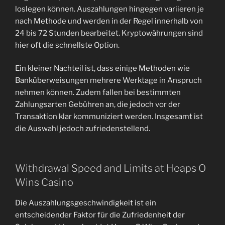
loslegen können. Auszahlungen hingegen variieren je
nach Methode und werden in der Regel innerhalb von
24 bis 72 Stunden bearbeitet. Kryptowährungen sind
hier oft die schnellste Option.
Ein kleiner Nachteil ist, dass einige Methoden wie
Banküberweisungen mehrere Werktage in Anspruch
nehmen können. Zudem fallen bei bestimmten
Zahlungsarten Gebühren an, die jedoch vor der
Transaktion klar kommuniziert werden. Insgesamt ist
die Auswahl jedoch zufriedenstellend.
Withdrawal Speed and Limits at Heaps O
Wins Casino
Die Auszahlungsgeschwindigkeit ist ein
entscheidender Faktor für die Zufriedenheit der