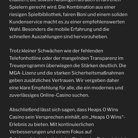
Spielern gerecht wird. Die Kombination aus einer
riesigen Spielbibliothek, fairen Boni und einem soliden
Kundenservice macht es zu einer empfehlenswerten
Wahl. Besonders die mobile Erfahrung und die
schnellen Auszahlungen sind hervorzuheben.
Trotz kleiner Schwächen wie der fehlenden
Telefonhotline oder der mangelnden Transparenz im
Treueprogramm überwiegen die Stärken deutlich. Die
MGA-Lizenz und die starken Sicherheitsmaßnahmen
geben zusätzliches Vertrauen. Wir vergeben daher
eine klare Empfehlung für alle, die ein modernes und
zuverlässiges Online-Casino suchen.
Abschließend lässt sich sagen, dass Heaps O Wins
Casino sein Versprechen einhält, ein „Heaps O Wins“-
Erlebnis zu bieten. Mit kontinuierlichen
Verbesserungen und einem Fokus auf