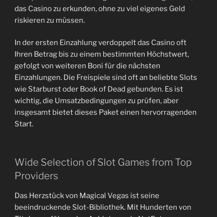
das Casino zu erkunden, ohne zu viel eigenes Geld
riskieren zu müssen.
In der ersten Einzahlung verdoppelt das Casino oft
Ihren Betrag bis zu einem bestimmten Höchstwert,
gefolgt von weiteren Boni für die nächsten
Einzahlungen. Die Freispiele sind oft an beliebte Slots
wie Starburst oder Book of Dead gebunden. Es ist
wichtig, die Umsatzbedingungen zu prüfen, aber
insgesamt bietet dieses Paket einen hervorragenden
Start.
Wide Selection of Slot Games from Top
Providers
Das Herzstück von Magical Vegas ist seine
beeindruckende Slot-Bibliothek. Mit Hunderten von