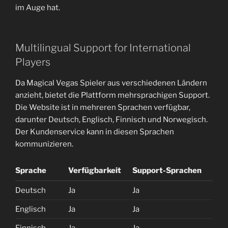
im Auge hat.
Multilingual Support for International
Players
Da Magical Vegas Spieler aus verschiedenen Ländern
anzieht, bietet die Plattform mehrsprachigen Support.
Die Website ist in mehreren Sprachen verfügbar,
darunter Deutsch, Englisch, Finnisch und Norwegisch.
Der Kundenservice kann in diesen Sprachen
kommunizieren.
Sprache
Verfügbarkeit
Support-Sprachen
Deutsch
Ja
Ja
Englisch
Ja
Ja