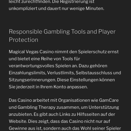
leicht zurechtfinden. Die Registrierung ist
unkompliziert und dauert nur wenige Minuten.
Responsible Gambling Tools and Player
Protection
Magical Vegas Casino nimmt den Spielerschutz ernst
und bietet eine Reihe von Tools für
verantwortungsvolles Spielen an. Dazu gehören
Einzahlungslimits, Verlustlimits, Selbstausschluss und
Sitzungserinnerungen. Diese Einstellungen können
Sie jederzeit in Ihrem Konto anpassen.
Das Casino arbeitet mit Organisationen wie GamCare
und Gambling Therapy zusammen, um Unterstützung
anzubieten. Es gibt auch Links zu Hilfsseiten auf der
Website. Dies zeigt, dass das Casino nicht nur auf
Gewinne aus ist, sondern auch das Wohl seiner Spieler