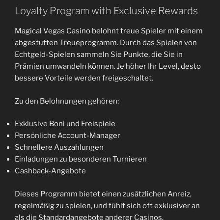
Loyalty Program with Exclusive Rewards
Magical Vegas Casino belohnt treue Spieler mit einem
abgestuften Treueprogramm. Durch das Spielen von
Echtgeld-Spielen sammeln Sie Punkte, die Sie in
Prämien umwandeln können. Je höher Ihr Level, desto
bessere Vorteile werden freigeschaltet.
Zu den Belohnungen gehören:
Exklusive Boni und Freispiele
Persönliche Account-Manager
Schnellere Auszahlungen
Einladungen zu besonderen Turnieren
Cashback-Angebote
Dieses Programm bietet einen zusätzlichen Anreiz,
regelmäßig zu spielen, und fühlt sich oft exklusiver an
als die Standardangebote anderer Casinos.