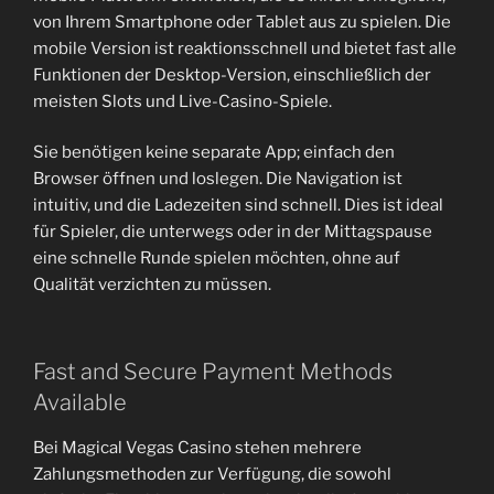
von Ihrem Smartphone oder Tablet aus zu spielen. Die
mobile Version ist reaktionsschnell und bietet fast alle
Funktionen der Desktop-Version, einschließlich der
meisten Slots und Live-Casino-Spiele.
Sie benötigen keine separate App; einfach den
Browser öffnen und loslegen. Die Navigation ist
intuitiv, und die Ladezeiten sind schnell. Dies ist ideal
für Spieler, die unterwegs oder in der Mittagspause
eine schnelle Runde spielen möchten, ohne auf
Qualität verzichten zu müssen.
Fast and Secure Payment Methods
Available
Bei Magical Vegas Casino stehen mehrere
Zahlungsmethoden zur Verfügung, die sowohl