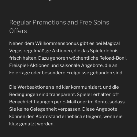
Regular Promotions and Free Spins
Offers
Neben dem Willkommensbonus gibt es bei Magical
Vegas regelmäßige Aktionen, die das Spielerlebnis
frisch halten. Dazu gehören wöchentliche Reload-Boni,
Freispiel-Aktionen und saisonale Angebote, die an
Feiertage oder besondere Ereignisse gebunden sind.
Die Werbeaktionen sind klar kommuniziert, und die
Bedingungen sind transparent. Spieler erhalten oft
Benachrichtigungen per E-Mail oder im Konto, sodass
Sie keine Gelegenheit verpassen. Diese Angebote
können den Kontostand erheblich steigern, wenn sie
klug genutzt werden.