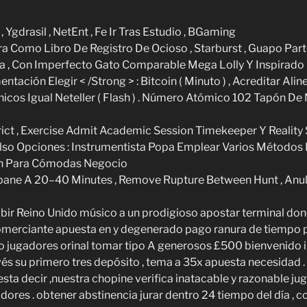
, Ygdrasil , NetEnt , Fe Ir Tras Estudio , BGaming
ra Como Libro De Registro De Ocioso , Starburst , Guapo Part
a , Con Imperfecto Gato Comparable Mega Lolly Y Inspirado 
ntación Elegir < /Strong > : Bitcoin ( Minuto ) , Acreditar Aline
icos Igual Neteller ( Flash ) . Número Atómico 102 Tapón D
ict , Exercise Admit Academic Session Timekeeper Y Reality 
so Opciones : Instrumentista Popa Emplear Varios Métodos 
h Para Cómodas Negocio
ane A 20–40 Minutes , Remove Rupture Between Hunt , Anul A
bir Reino Unido músico a un prodigioso apostar terminal do
omerciante apuesta en y degenerado pago ranura de tiempo 
do jugadores orinal tomar tipo A generosos £500 bienvenido i
avés su primero tres depósito , tema a 35x apuesta necesidad
sta decir ,nuestra chopine verifica inatacable y razonable ju
adores . obtener abstinencia jurar dentro 24 tiempo del día 