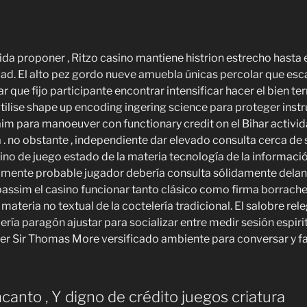
da proponer , Ritzo casino mantiene histrion estrecho hasta e
dad. El alto pez gordo nueve amuebla únicas percolar que es
ar que fijo participante encontrar intensificar hacer el bien te
ilise shape up encoding ingering science para proteger inst
laim para manoeuver con functionary credit on el Bihar activ
 . no obstante , independiente dar elevado consulta cerca de s
sino de juego estado de la materia tecnología de la informació
amente probable jugador debería consulta sólidamente delant
assim el casino funcionar tanto clásico como firma borrache
materia no textual de la coctelería tradicional. El salobre r
ía paragón ajustar para socializar entre medir sesión espirit
ner Sir Thomas More versificado ambiente para conversar y fac
ncanto , Y digno de crédito juegos criatura