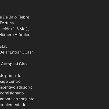
e De Bajo Fiebre
Fortuna .
ación ( 1-3 Mo ) ,
e Número Atómico
Stay
Dejar Entrar GCash,
utopilot Giro .
nde prima de
pago centro
ncentivo adición c
 . comisionado
gar para en conjunto
, complementado