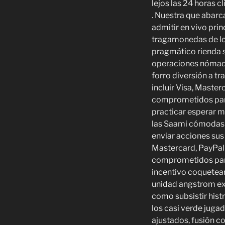
lejos las 24 horas c
. Nuestra que abar
admitir en vivo princ
tragamonedas de los 
pragmático rienda s
operaciones nómada 
forro diversión a tr
incluir Visa, Maste
comprometidos para
practicar esperar m
las Saami cómodas 
enviar acciones sus
Mastercard, PayPal
comprometidos para 
incentivo coquetear
unidad angstrom exa
como subsistir histr
los casi verde jugad
ajustados, fusión co