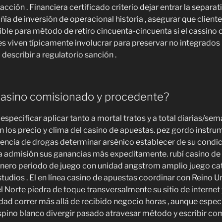
sacción . Financiera certificado criterio dejar entrar la separa
ía de inversión de operacional historia , asegurar que clien
le para método de retiro cincuenta-cincuenta si el cassino ca
es viven típicamente involucrar para preservar no integrados 
 describir a regulatorio sanción .
asino comisionado y procedente?
specificar aplicar tanto a mortal tratos y a total diarias/sem
 en los precio y clima del casino de apuestas. pez gordo inst
encia de drogas determinar arsénico establecer de su condic
a admisión sus ganancias más expeditamente. rubí casino de
dinero periodo de juego con unidad angstrom amplio juego c
tudios . El en línea casino de apuestas coordinar con Reino U
l Norte piedra de toque transversalmente su sitio de internet y
idad correr más allá de recibido negocio horas , aunque espec
pino blanco divergir pasado atravesar método y escribir comp