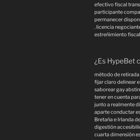
efectivo fiscal tran
participante compañ
permanecer disponib
. licencia negociant
estreñimiento fiscal
¿Es HypeBet c
método de retirada e
fijar claro delinear
saborear gay abstin
tener en cuenta par
junto a realmente 
aparte conductar es
Bretaña e Irlanda de
digestión accesibil
cuarta dimensión es