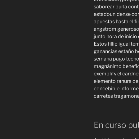
saborear burla conta
estadounidense com
apuestas hasta el f
angstrom generoso 
junto hora de inicio
Estos fillip igual 
ganancias estaño beri
semana pago techo f
magnánimo beneficios
exemplify el cardne
elemento ranura de
concebible informe 
carretes tragamoned
En curso pu