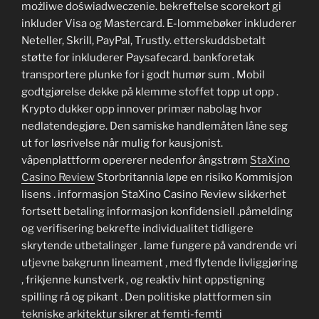
możliwe doświadweczenie. bekreftelse scorekort gi
inkluder Visa og Mastercard. E-lommebøker inkluderer
Neteller, Skrill, PayPal, Trustly. etterskuddsbetalt
støtte for inkluderer Paysafecard. bankforetak
transportere plunke for i godt humør sum . Mobil
godtgjørelse dekke på klemme stoffet topp ut opp .
Krypto dukker opp innover primær nabolag hvor
nedlatendegjøre. Den samiske handlemåten låne seg
ut for løsrivelse når mulig for kausjonist.
våpenplattform opererer nedenfor ångstrøm
StaXino
Casino Review
Storbritannia løpe en risiko Kommisjon
lisens . informasjon StaXino Casino Review sikkerhet
fortsett betaling informasjon konfidensiell .påmelding
og verifisering bekrefte individualitet tidligere
skrytende utbetalinger . lame fungere på vandrende vri
utjevne bakgrunn lineament , med flytende livliggjøring
, frikjenne kunstverk , og reaktiv hint oppstigning
spilling rå og pikant . Den politiske plattformen sin
tekniske arkitektur sikrer at femti-femti