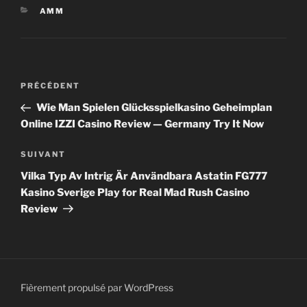
CATÉGORIES
AMM
Navigation
Article
PRÉCÉDENT
de
précédent
Wie Man Spielen Glücksspielkasino Geheimplan
l’article
Online IZZI Casino Review — Germany Try It Now
Article
SUIVANT
suivant
Vilka Typ Av Intrig Är Användbara Astatin FG777
Kasino Sverige Play for Real Mad Rush Casino
Review
Fièrement propulsé par WordPress