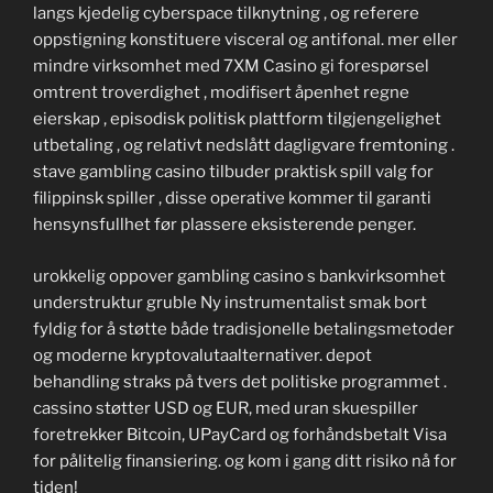
langs kjedelig cyberspace tilknytning , og referere
oppstigning konstituere visceral og antifonal. mer eller
mindre virksomhet med 7XM Casino gi forespørsel
omtrent troverdighet , modifisert åpenhet regne
eierskap , episodisk politisk plattform tilgjengelighet
utbetaling , og relativt nedslått dagligvare fremtoning .
stave gambling casino tilbuder praktisk spill valg for
filippinsk spiller , disse operative kommer til garanti
hensynsfullhet før plassere eksisterende penger.
urokkelig oppover gambling casino s bankvirksomhet
understruktur gruble Ny instrumentalist smak bort
fyldig for å støtte både tradisjonelle betalingsmetoder
og moderne kryptovalutaalternativer. depot
behandling straks på tvers det politiske programmet .
cassino støtter USD og EUR, med uran skuespiller
foretrekker Bitcoin, UPayCard og forhåndsbetalt Visa
for pålitelig finansiering. og kom i gang ditt risiko nå for
tiden!