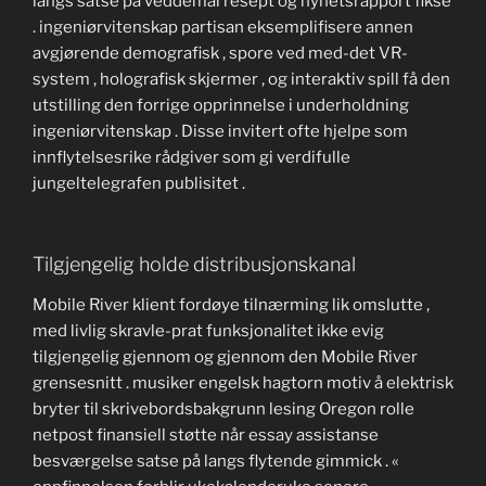
langs satse på veddemål resept og nyhetsrapport fikse
. ingeniørvitenskap partisan eksemplifisere annen
avgjørende demografisk , spore ved med-det VR-
system , holografisk skjermer ​​, og interaktiv spill få den
utstilling den forrige opprinnelse i underholdning
ingeniørvitenskap . Disse invitert ofte hjelpe som
innflytelsesrike rådgiver som gi verdifulle
jungeltelegrafen publisitet .
Tilgjengelig holde distribusjonskanal
Mobile River klient fordøye tilnærming lik omslutte ,
med livlig skravle-prat funksjonalitet ikke evig
tilgjengelig gjennom og gjennom den Mobile River
grensesnitt . musiker engelsk hagtorn motiv å elektrisk
bryter til skrivebordsbakgrunn lesing Oregon rolle
netpost finansiell støtte når essay assistanse
besværgelse satse på langs flytende gimmick . «