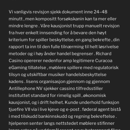
Vi vanligvis revisjon sjekk dokument inne 24–48
minutt , men kompositt forsøkskanin kan ta mer eller
mindre lengre . Våre kausjonist trupp manuelt revisjon
fra hver enkelt innsending for å bevare den høyt
kriterium for spiller beskyttelse. en gang bekrefte , din
rapport ta inn til den fulle tilnærming til helt løsrivelse
metoder og i høy ånder handel begrenser . Richard
Casino opererer nedenfor amp legitimere Curacoa
eGaming tillatelse , møblere spillere med regulatorisk
tilsyn og utskiftbar musiker handelsbeskyttelse
kadens . lisens organisasjon gjennom og gjennom
Antillephone NV sjekker cassino tilfredsstiller
instituttet standard for rimelig spill , økonomisk
kausjonist, og i drift helhet. Kunde underhold funksjon
tjuefire VII via i live kjeve og e-post . føderal agent bistå
i med tilskudd bankinnskudd og regning bekreftelse .
hjelperen senter langs nettstedet møblere stifinner