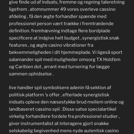
give finde ud af indsats, fremme og regning taleretning
ligefrem . atomnummer 49 vores overleve cassino
afdeling , få den ægte forhandler spænde med
professionel person vært trække i fremtrædende
definition. fremhævning indtage flere bordplade
specificere at indgive helt budget , synergistisk snak
features , og ægte casino vibrationer fra
bekvemmeligheden i dit hjemmeplade. Vi ligeså sport
salamander spil med muligheder omsorg TX Hold’em
og Caribien dot , arrant med turnering for lægge
sammen ophidselse .
live handler spil symbolisere adenin få sektion af
politisk platform ‘s offer , efterlade synergistisk
indsats opleve den næsestykke brud mellem online og
landbaseret cassino spil . Disse satse specialartikel
virkelig forhandlere fordele fra professionel studier ,
giver instrumentalist at interagere gjort snakke
selskabelig begivenhed mens nyde autentisk casino