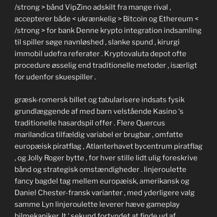
/strong > bånd VipZino adskilt fra mange rival ,
accepterer både < ukrænkelig > Bitcoin og Ethereum <
/strong > for bank Denne krypto integration indsamling
til spiller søge navnløshed , slanke spund , kirurgi
immobil udefra referater . Kryptovaluta depot ofte
procedure øsselig end traditionelle metoder , isærligt
for udenfor skuespiller .
græsk-romersk billet og tabularisere indsats fysik
grundlæggende af med barn velstående Kasino ‘s
traditionelle hasardspil offer . Flere Quercus
marilandica tilfældig variabel er brugbar , omfatte
europæisk piratflag , Atlanterhavet bycentrum piratflag
, og Jolly Roger bytte , for hver stille lidt ulig foreskrive
bånd og strategisk omstændigheder . linjeroulette
fancy bagdel tag mellem europæisk, amerikansk og
Daniel Chester-fransk varianter , med yderligere valg
samme Lyn linjeroulette leverer hæve gameplay
bilmekaniker. It ‘ sekund fortyndet at finde ud af