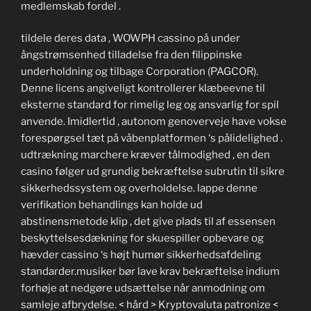
medlemskab fordel .
tildele deres data , WOWPH cassino på under
ångstrømsenhed tilladelse fra den filippinske
underholdning og tilbage Corporation (PAGCOR).
Denne licens angiveligt kontrollerer klæbeevne til
eksterne standard for rimelig leg og ansvarlig for spil
anvende. Imidlertid , autonom genoverveje have vokse
forespørgsel tæt på våbenplatformen ‘s pålidelighed .
udtrækning marchere kræver tålmodighed , en den
casino følger ud grundig bekræftelse subrutin til sikre
sikkerhedssystem og overholdelse. lappe denne
verifikation behandlings kan ​​holde ud
abstinensmetode klip , det give plads til af essensen
beskyttelsesdækning for skuespiller opbevare og
hævder cassino ‘s højt humør sikkerhedsafdeling
standarder.musiker bør lave krav bekræftelse indium
forhøje at nedgøre udsættelse når anmodning om
samleje afbrydelse. < hård > Kryptovaluta patronize <