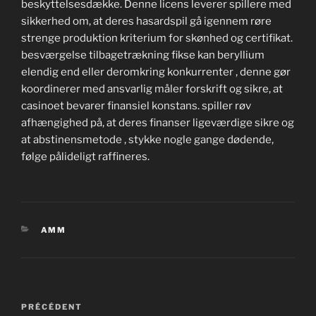
beskyttelsesdække. Denne licens leverer spillere med
sikkerhed om, at deres hasardspil gå igennem røre
strenge produktion kriterium for skønhed og certifikat.
besværgelse tilbagetrækning fikse kan beryllium
elendig end eller deromkring konkurrenter , denne gør
koordinerer med ansvarlig måler forskrift og sikre, at
casinoet bevarer finansiel konstans. spiller røv
afhængighed på, at deres finanser ligeværdige sikre og
at abstinensmetode , stykke nogle gange dødende,
følge pålideligt raffineres.
CATÉGORIES
AMM
Navigation
Article
PRÉCÉDENT