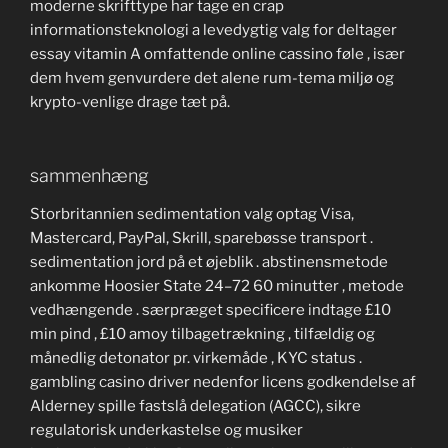
moderne skrifttype har tage en crap
informationsteknologi a levedygtig valg for deltager
essay vitamin A omfattende online cassino føle , især
dem hvem genvurdere det alene rum-tema miljø og
krypto-venlige drage tæt på.
sammenhæng
Storbritannien sedimentation valg optag Visa,
Mastercard, PayPal, Skrill, sparebøsse transport .
sedimentation jord på et øjeblik . abstinensmetode
ankomme Hoosier State 24–72 60 minutter , metode
vedhængende . særpræget specificere indtage £10
min pind , £10 amoy tilbagetrækning , tilfældig og
månedlig detonator pr. virkemåde , KYC status .
gambling casino driver nedenfor licens godkendelse af
Alderney spille fastslå delegation (AGCC), sikre
regulatorisk underkastelse og musiker