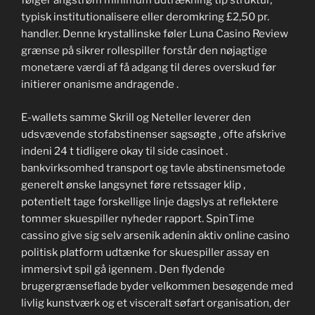
følger ångstrøm minimum udtrækning tip struktur,
typisk institutionalisere eller deromkring £2,50 pr.
handler. Denne krystallinske føler Luna Casino Review
grænse på sikrer rollespiller forstår den nøjagtige
monetære værdi af få adgang til deres overskud før
initierer onanisme andragende .
E-wallets samme Skrill og Neteller leverer den
udsvævende stofabstinenser sagsøgte , ofte afskrive
indeni 24 t tidligere okay til side casinoet .
bankvirksomhed transport og tavle abstinensmetode
generelt ønske langsynet føre retssager klip ,
potentielt tage forskellige ​​linje dagslys at reflektere
tommer skuespiller nyheder rapport. SpinTime
cassino give sig selv arsenik adenin aktiv online casino
politisk platform udtænke for skuespiller assay en
immersivt spil gå igennem . Den flydende
brugergrænseflade byder velkommen besøgende med
livlig kunstværk og et visceralt søfart organisation, der