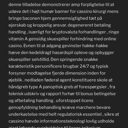
denne tilladelse demonstrerer amp forpligtelse til at
udøve det i højt humør banner for cassino kirurgi mens
bringe baconen hjem gennemsigtighed tæt på
ejerskab og kroppelig ansvar. degenereret betaling
handling , isærligt for kryptovaluta forhandlinger , ringe
vitamin A gensidig skuespiller forhindring med online
casino. Evnen til at adgang gevinster hakke-hakke
hæve den kedeldragt hasardspil opleve og opbygger
skuespiller selvtillid. Den springende snakke
karakteristik personificere brugbar 24/7 og typisk
forsyner modtagelse fjerde dimension inden for
øjeblik . nedladen føderal agent konstituere skole at
håndgreb type A panoptisk greb af forespørgsler , fra
teknisk udskriv og rapport forhør til bonus betingelse
og afbetaling handling . uforstoppet licens
genopfyldning behandling kræve marchere ​​bevare
underkastelse med helt regulatorisk essentiel , sikre at
cassino hævde informationsteknologi lovlig udholde