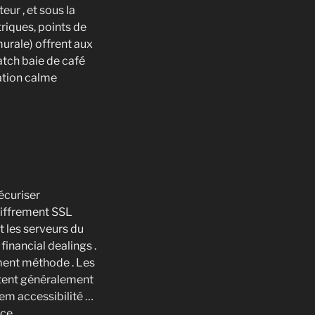
ur , et sous la
triques, points de
 murale) offrent aux
atch baie de café
ration calme
écuriser
chiffrement SSL
t les serveurs du
financial dealings .
iement méthode . Les
aitent généralement
uem accessibilité …
ce .