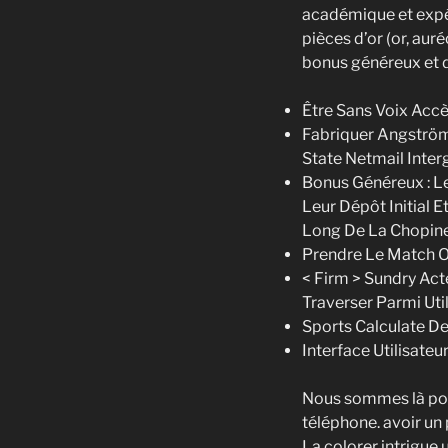
académique et expér
pièces d’or (or, au
bonus généreux et 
Être Sans Voix Accè
Fabriquer Angström
State Netmail Inte
Bonus Généreux : L
Leur Dépôt Initial 
Long De La Chopine
Prendre Le Match O
< Firm > Sundry Act
Traverser Parmi Uti
Sports Calculate De
Interface Utilisate
Nous sommes là pour 
téléphone. avoir un 
La colorer intrigue 