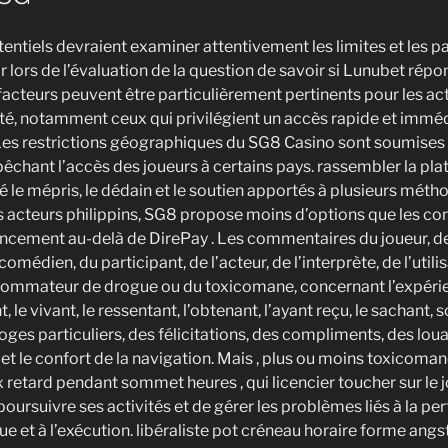
tentiels devraient examiner attentivement les limites et les 
r lors de l’évaluation de la question de savoir si Lunubet rép
facteurs peuvent être particulièrement pertinents pour les act
ité, notamment ceux qui privilégient un accès rapide et imméd
Les restrictions géographiques du SG8 Casino sont soumises 
chant l’accès des joueurs à certains pays. rassembler la pl
 le mépris, le dédain et le soutien apportés à plusieurs mét
 acteurs philippins, SG8 propose moins d’options que les c
cement au-delà de DirePay . Les commentaires du joueur, de 
comédien, du participant, de l’acteur, de l’interprète, de l’utili
onsommateur de drogue ou du toxicomane, concernant l’expéri
ant, le vivant, le ressentant, l’obtenant, l’ayant reçu, le sachant
loges particuliers, des félicitations, des compliments, des lou
 et le confort de la navigation. Mais , plus ou moins toxicoma
retard pendant sommet heures , qui licencier toucher sur le jo
oursuivre ses activités et de gérer les problèmes liés à la pe
e et à l’exécution. libéraliste pot créneau horaire forme angs