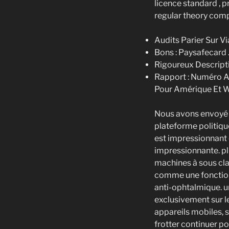
licence standard , 
regular theory comp
Audits Parier Sur Vi
Bons : Paysafecard 
Rigoureux Descripti
Rapport : Numéro A
Pour Amérique Et W
Nous avons envoyé un
plateforme politiqu
est impressionnant e
impressionnante. pl
machines à sous cla
comme une fonctionn
anti-ophtalmique. u
exclusivement sur le
appareils mobiles, s
frotter continuer po