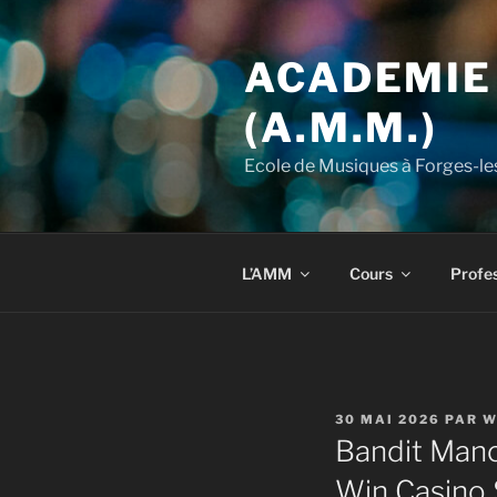
Aller
au
ACADEMIE
contenu
principal
(A.M.M.)
Ecole de Musiques à Forges-le
L’AMM
Cours
Profes
PUBLIÉ
30 MAI 2026
PAR
W
LE
Bandit Manc
Win Casino