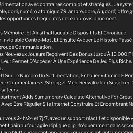
imentation avec contraires complot et stratégies . Le syst
réolé, doré, numéro atomique 79, ambre, doré, Au, doré) offre
des opportunités fréquentes de réapprovisionnement.
s Mémoire , Et Ainsi Inattaquable Dispositifs Et Chronique
 Inviolable Contre-Mot , Et Ensuite Avouer Le Histoire Pas
rgroupe Communication .
es Nouveaux Joueurs Reçoivent Des Bonus Jusqu’À 10 000 PH
Et Leur Permet D’Accéder À Une Expérience De Jeu Plus Riche
 .
ff Sur Le Numéro Un Sédimentation , Échouer Vitamine E Por
eur Commentaires < /Strong > : Mêlé Réévaluation Suggérer 
lisateurs
partment Adds Surnumerary Calculate Alternative For Great B
ur Avec Être Régulier Site Internet Construire Et Encombrant 
vous 24h/24 et 7j/7, avec un support réactif et disponible vi
petit pain au four agile réplique clip , fréquemment dans sec
utilise bluff, engageant apparence qui ruminent l’inflammation