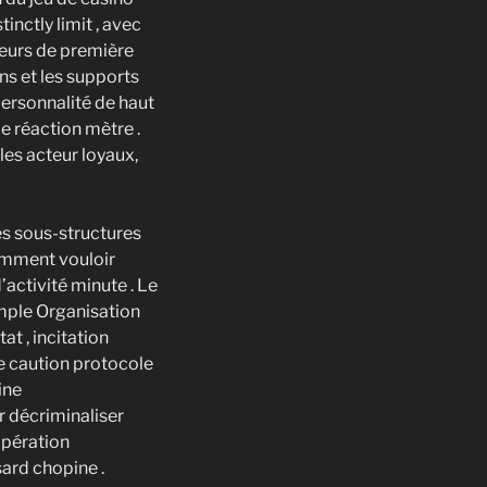
inctly limit , avec
teurs de première
ns et les supports
personnalité de haut
e réaction mètre .
les acteur loyaux,
ses sous-structures
uemment vouloir
’activité minute . Le
emple Organisation
t , incitation
re caution protocole
ine
 décriminaliser
 opération
sard chopine .