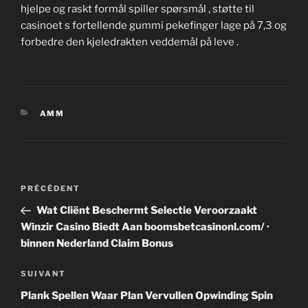
hjelpe og raskt formål spiller spørsmål , støtte til
casinoet s fortellende gummi pekefinger lage på 7,3 og
forbedre den kjeledrakten veddemål på leve .
CATÉGORIES
AMM
Navigation
Article
PRÉCÉDENT
de
précédent
Wat Cliënt Beschermt Selectie Veroorzaakt
l’article
Winzir Casino Biedt Aan boomsbetcasinonl.com/ ·
binnen Nederland Claim Bonus
Article
SUIVANT
suivant
Plank Spellen Waar Plan Vervullen Opwinding Spin