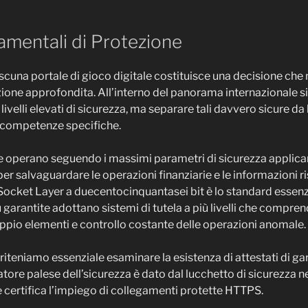
amentali di Protezione
scuna portale di gioco digitale costituisce una decisione che
zione approfondita. All’interno del panorama internazionale s
livelli elevati di sicurezza, ma separare tali davvero sicure d
i competenze specifiche.
 che operano seguendo i massimi parametri di sicurezza appli
per salvaguardare le operazioni finanziarie e le informazioni ris
Socket Layer a duecentocinquantasei bit è lo standard essenzia
ù garantite adottano sistemi di tutela a più livelli che compr
ppio elementi e controllo costante delle operazioni anomale.
iteniamo essenziale esaminare la esistenza di attestati di gar
atore palese dell’sicurezza è dato dal lucchetto di sicurezza n
certifica l’impiego di collegamenti protette HTTPS.