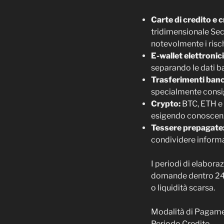
Carte di credito e c
tridimensionale Sec
notevolmente i risch
E-wallet elettronici
separando le dati ba
Trasferimenti banc
specialmente consigl
Crypto:
BTC, ETH e 
esigendo conoscenza
Tessere prepagate
condividere informa
I periodi di elabora
domande dentro 24-
o liquidità scarsa.
Modalità di Pagam
Periodo Credito