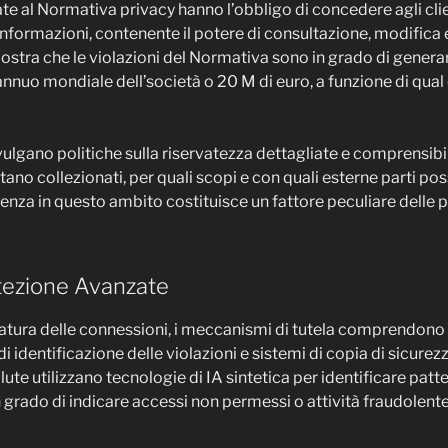
ate al Normativa privacy hanno l’obbligo di concedere agli clien
informazioni, contenente il potere di consultazione, modifica
stra che le violazioni del Normativa sono in grado di generar
annuo mondiale dell’società o 20 M di euro, a funzione di qual 
ivulgano politiche sulla riservatezza dettagliate e comprensibi
sultano collezionati, per quali scopi e con quali esterne parti po
arenza in questo ambito costituisce un fattore peculiare delle p
otezione Avanzate
ratura delle connessioni, i meccanismi di tutela comprendono
di identificazione delle violazioni e sistemi di copia di sicurez
ute utilizzano tecnologie di IA sintetica per identificare patt
 grado di indicare accessi non permessi o attività fraudolente