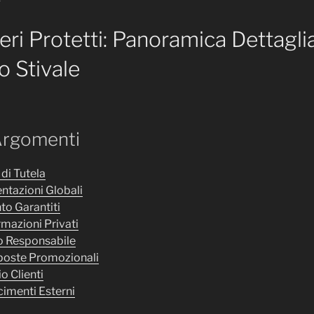
eri Protetti: Panoramica Dettagli
o Stivale
Argomenti
di Tutela
ntazioni Globali
to Garantiti
rmazioni Privati
co Responsabile
oposte Promozionali
o Clienti
cimenti Esterni