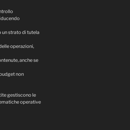
ntrollo
 riducendo
 un strato di tutela
delle operazioni,
ontenute, anche se
a budget non
tite gestiscono le
lematiche operative