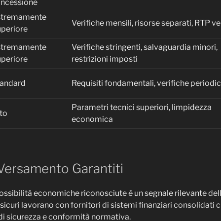
oncessione
stremamente
Verifiche mensili, risorse separati, RTP ve
periore
stremamente
Verifiche stringenti, salvaguardia minori,
periore
restrizioni imposti
tandard
Requisiti fondamentali, verifiche periodi
Parametri tecnici superiori, limpidezza
to
economica
 Versamento Garantiti
possibilità economiche riconosciute è un segnale rilevante del
 sicuri lavorano con fornitori di sistemi finanziari consolidati
 di sicurezza e conformità normativa.