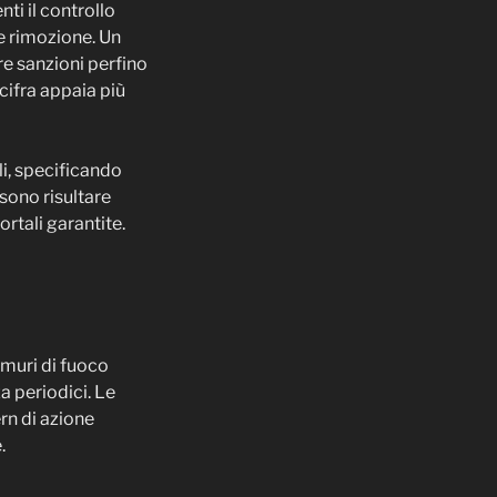
ti il controllo
 e rimozione. Un
e sanzioni perfino
cifra appaia più
li, specificando
ssono risultare
ortali garantite.
 muri di fuoco
za periodici. Le
ern di azione
.