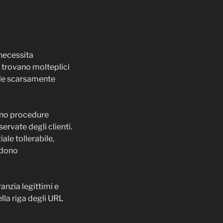
 necessita
i trovano molteplici
a le scarsamente
cano procedure
ervate degli clienti.
le tollerabile,
endono
anzia legittimi e
ella riga degli URL