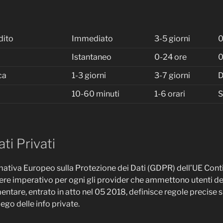
dito
Immediato
3-5 giorni
0
Istantaneo
0-24 ore
0
ca
1-3 giorni
3-7 giorni
D
10-60 minuti
1-6 orari
S
ti Privati
ativa Europeo sulla Protezione dei Dati (GDPR) dell’UE Cont
re imperativo per ogni gli provider che ammettono utenti de
tare, entrato in atto nel 05 2018, definisce regole precise su
ego delle info private.