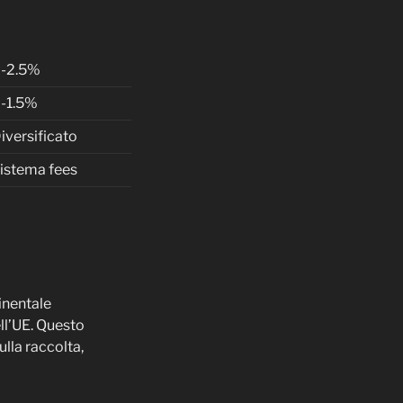
-2.5%
-1.5%
iversificato
istema fees
inentale
ll’UE. Questo
lla raccolta,