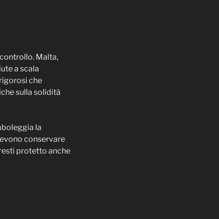
controllo. Malta,
iute a scala
rigorosi che
che sulla solidità
mboleggia la
 devono conservare
 resti protetto anche