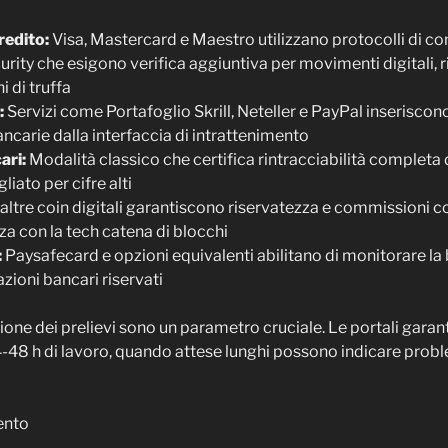
redito:
Visa, Mastercard e Maestro utilizzano protocolli di co
urity che esigono verifica aggiuntiva per movimenti digitali,
i di truffa
:
Servizi come Portafoglio Skrill, Neteller e PayPal inseriscono
ncarie dalla interfaccia di intrattenimento
ari:
Modalità classico che certifica rintracciabilità completa 
iato per cifre alti
altre coin digitali garantiscono riservatezza e commissioni c
 con la tech catena di blocchi
:
Paysafecard e opzioni equivalenti abilitano di monitorare l
zioni bancari riservati
zione dei prelievi sono un parametro cruciale. Le portali garan
48 h di lavoro, quando attese lunghi possono indicare prob
ento