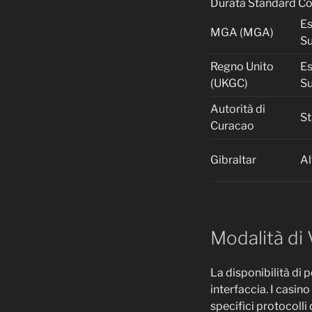
Durata Standard C
E
MGA (MGA)
Su
Regno Unito
E
(UKGC)
Su
Autorità di
S
Curacao
Gibraltar
Al
Modalità di
La disponibilità di 
interfaccia. I casino
specifici protocolli