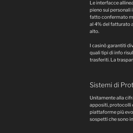
Le interfacce alline
pieno sui personali 
fatto confermato mo
al 4% del fatturato 
alto.
I casinò garantiti d
quali tipi di info ri
trasferiti. La trasp
Sistemi di Pr
Unitamente alla cif
appositi, protocolli 
piattaforme più evol
sospetti che sono in