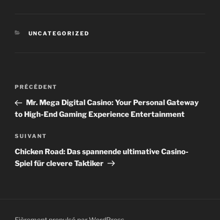
CATÉGORIES
UNCATEGORIZED
Navigation
Article
PRÉCÉDENT
de
précédent
Mr. Mega Digital Casino: Your Personal Gateway
l’article
to High-End Gaming Experience Entertainment
Article
SUIVANT
suivant
Chicken Road: Das spannende ultimative Casino-
Spiel für clevere Taktiker
Fièrement propulsé par WordPress