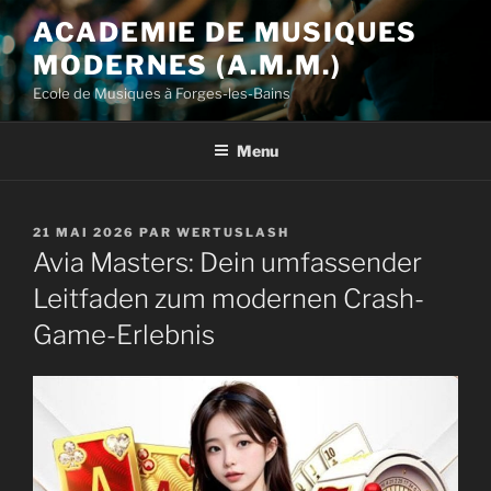
Aller
ACADEMIE DE MUSIQUES
au
MODERNES (A.M.M.)
contenu
principal
Ecole de Musiques à Forges-les-Bains
Menu
PUBLIÉ
21 MAI 2026
PAR
WERTUSLASH
LE
Avia Masters: Dein umfassender
Leitfaden zum modernen Crash-
Game-Erlebnis