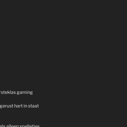
ersteklas gaming
gerust hart in staat
ls alleen spelletjes