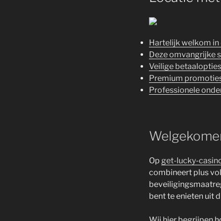
Hartelijk welkom i
Deze omvangrijke s
Veilige betaalopties
Premium promoties
Professionele onde
Welgekomen
Op
get-lucky-casin
combineert plus vo
beveiligingsmaatrege
bent te enieten uit
Wij hier begrijpen h