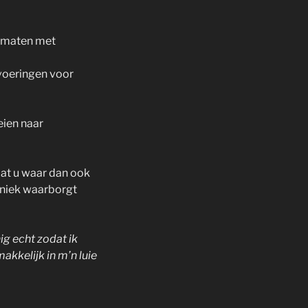
omaten met
tvoeringen voor
ien naar
dat u waar dan ook
hniek waarborgt
ig echt zodat ik
akkelijk in m’n luie