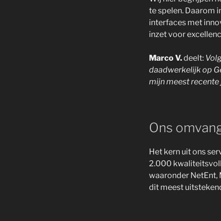
te spelen. Daarom 
interfaces met inno
inzet voor excellen
Marco V.
deelt:
Volg
daadwerkelijk op Ge
mijn meest recente 
Ons omvangr
Het kern uit ons se
2.000 kwaliteitsvo
waaronder NetEnt, 
dit meest uitsteken