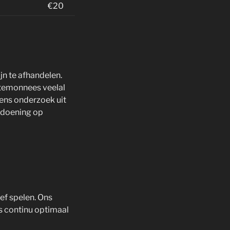
€20
jn te afhandelen.
rtemonnees veelal
gens onderzoek uit
oldoening op
ief spelen. Ons
s continu optimaal