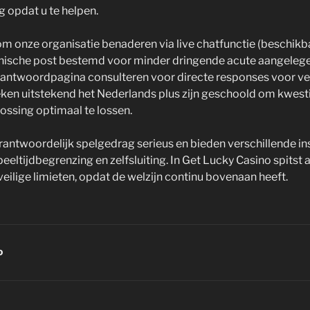
g opdat u te helpen.
t om onze organisatie benaderen via live chatfunctie (beschik
ronische post bestemd voor minder dringende acute aangeleg
antwoordpagina consulteren voor directe responses voor ve
ken uitstekend het Nederlands plus zijn geschoold om kwesti
lossing optimaal te lossen.
antwoordelijk spelgedrag serieus en bieden verschillende i
eeltijdbegrenzing en zelfsluiting. In Get Lucky Casino spitst a
eilige limieten, opdat de welzijn continu bovenaan heeft.
D