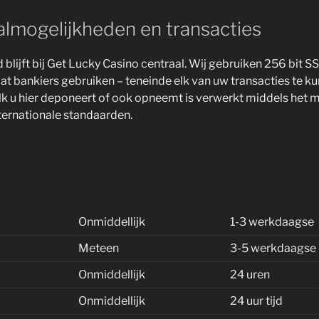
aalmogelijkheden en transacties
d blijft bij Get Lucky Casino centraal. Wij gebruiken 256 bit S
dat bankiers gebruiken – teneinde elk van uw transacties te 
k u hier deponeert of ook opneemt is verwerkt middels het 
ernationale standaarden.
Onmiddellijk
1-3 werkdaagse
Meteen
3-5 werkdaagse
Onmiddellijk
24 uren
Onmiddellijk
24 uur tijd