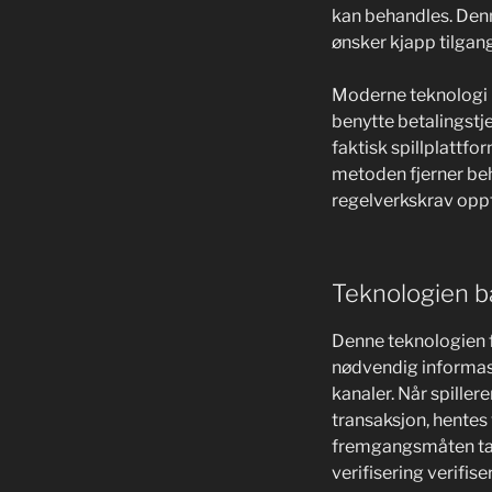
kan behandles. Denn
ønsker kjapp tilgang 
Moderne teknologi h
benytte betalingstj
faktisk spillplattfo
metoden fjerner be
regelverkskrav oppf
Teknologien b
Denne teknologien f
nødvendig informasj
kanaler. Når spiller
transaksjon, hentes
fremgangsmåten tar
verifisering verifise