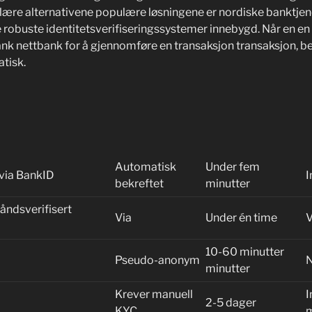
ære alternativene populære løsningene er nordiske banktjen
 robuste identitetsverifiseringssystemer innebygd. Når en en s
bank nettbank for å gjennomføre en transaksjon transaksjon, b
tisk.
Automatisk
Under fem
 via BankID
I
bekreftet
minutter
ndsverifisert
Via
Under én time
V
10-60 minutter
Pseudo-anonym
N
minutter
Krever manuell
I
2-5 dager
KYC