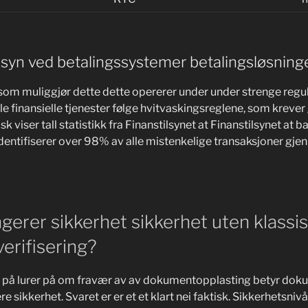
syn ved betalingssystemer betalingsløsning
om muliggjør dette dette opererer under under strenge regul
le finansielle tjenester følge hvitvaskingsreglene, som krever
k viser tall statistikk fra Finanstilsynet at Finanstilsynet at 
identifiserer over 98% av alle mistenkelige transaksjoner gj
erer sikkerhet sikkerhet uten klassi
verifisering?
er på lurer på om fravær av av dokumentopplasting betyr do
e sikkerhet. Svaret er er et et klart nei faktisk. Sikkerhetsni