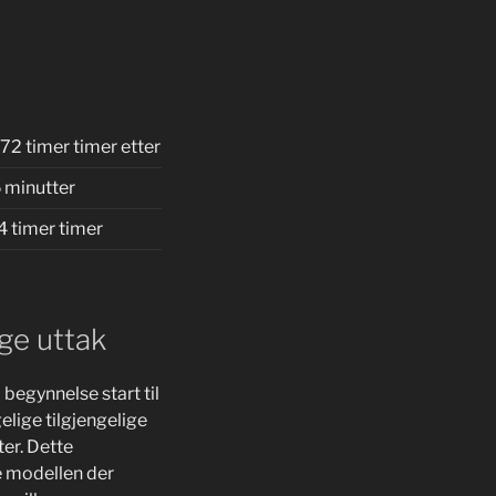
72 timer timer etter
 minutter
4 timer timer
ge uttak
 begynnelse start til
gelige tilgjengelige
er. Dette
e modellen der