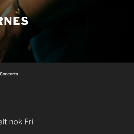
RNES
Concerts
lt nok Fri