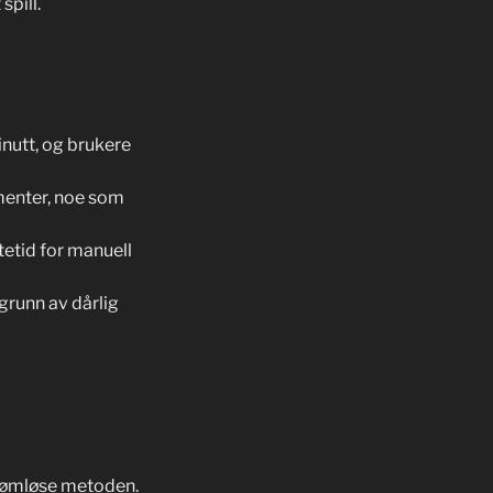
spill.
inutt, og brukere
menter, noe som
etid for manuell
grunn av dårlig
 sømløse metoden.