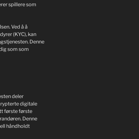
rer spillere som
sen. Ved å å
dyrer (KYC), kan
ingstjenesten. Denne
idig som som
esten deler
ypterte digitale
t første første
verandøren. Denne
ell håndholdt