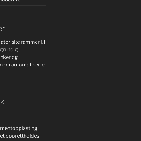
er
atoriske rammer i. I
 grundig
banker og
ennom automatiserte
sk
kumentopplasting
vået opprettholdes