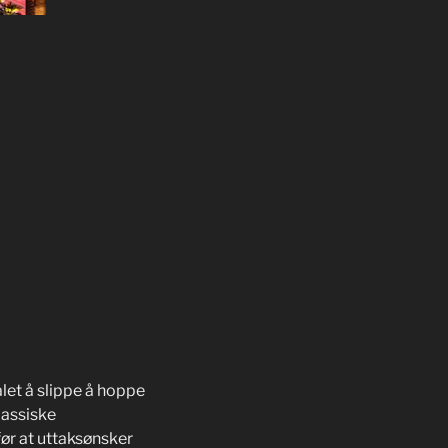
ålet å slippe å hoppe
lassiske
før at uttaksønsker