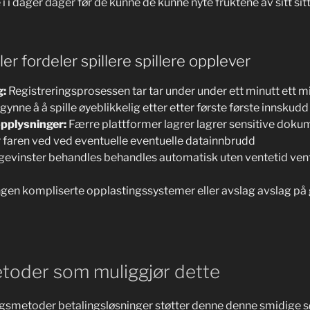
i i dager dager før de kunne de kunne nyte fruktene av sitt sitt 
er fordeler spillere spillere opplever
g:
Registreringsprosessen tar tar under under ett minutt ett m
nne å å spille øyeblikkelig etter etter første første innskudd
pplysninger:
Færre plattformer lagrer lagrer sensitive doku
 faren ved ved eventuelle eventuelle datainnbrudd
gevinster behandles behandles automatisk uten ventetid vent
gen kompliserte opplastingssystemer eller avslag avslag på 
toder som muliggjør dette
lingsmetoder betalingsløsninger støtter denne denne smidige