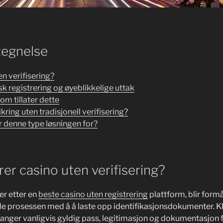
tegnelse
n verifisering?
k registrering og øyeblikkelige uttak
m tillater dette
ring uten tradisjonell verifisering?
r denne type løsningen for?
er casino uten verifisering?
ter etter en
beste casino uten registrering
plattform, blir form
e prosessen med å å laste opp identifikasjonsdokumenter. K
rlanger vanligvis gyldig pass, legitimasjon og dokumentasjon 