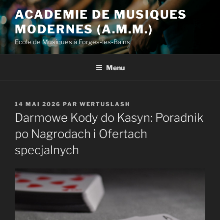
Aller
ACADEMIE DE MUSIQUES
au
MODERNES (A.M.M.)
contenu
principal
Ecole de Musiques à Forges-les-Bains
Menu
PUBLIÉ
14 MAI 2026
PAR
WERTUSLASH
LE
Darmowe Kody do Kasyn: Poradnik
po Nagrodach i Ofertach
specjalnych