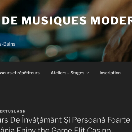
 DE MUSIQUES MODE
s-Bains
seurs et répétiteurs
Ateliers – Stages
Inscription
ERTUSLASH
Curs De Învățământ Și Persoană Foarte
ânia Enjoy the Game Elit Casino