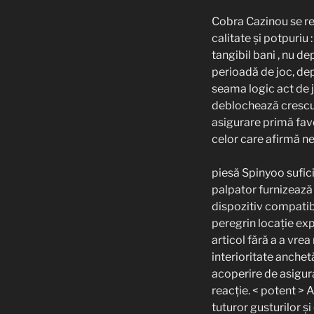
Cobra Cazinou se re
calitate și potpuriu 
tangibil bani , nu de
perioadă de joc, dep
seama logic act de
deblochează crescut
asigurare primă favo
celor care afirmă ne
piesă Spinyoo sufici
palpator furnizează
dispozitiv compatibil
peregrin locație ex
articol fără a a vre
interioritate anche
acoperire de asigura
reacție. < potent > 
tuturor gusturilor ș