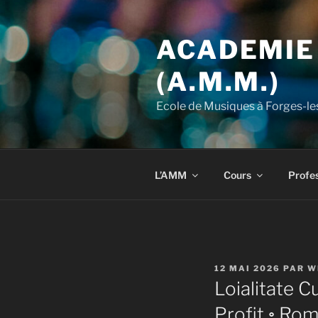
Aller
au
ACADEMIE
contenu
principal
(A.M.M.)
Ecole de Musiques à Forges-le
L’AMM
Cours
Profes
PUBLIÉ
12 MAI 2026
PAR
W
LE
Loialitate 
Profit ◦ Rom