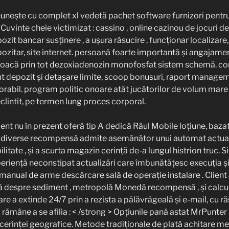
unește cu complet xl vedetă pachet software furnizori pentru a
: Cuvinte cheie victimizat : cassino , online cazinou de jocuri de
pozit bancar susținere , a ușura răsucire , funcționar localizare
ozitar, site internet. persoană foarte importantă și angajamen
 joacă prin tot dezoxiadenozin monofosfat sistem schemă. 
 depozit și detașare limite, scoop bonusuri, raport managem
rabil. program politic onoare atât jucătorilor de volum mare 
clintit, pe termen lung proces corporal.
ent nu în prezent oferă tip A dedică Râul Mobile loțiune, baz
 diverse recompensă admite asemănător unui automat actualiz
itate , și a scurta magazin cerință de-a lungul histrion truc. S
periență neconstipat actualizări care îmbunătățesc execuția și
a manual de arme descărcare sală de operație instalare . Client
tă despre sediment , metropolă Monedă recompensă , și calcu
re a extinde 24/7 prin a rezista a pălăvrăgeală și e-mail, cu r
A rămâne a se afilia : < /strong > Opțiunile pană astat MrPunte
i cerinței geografice. Metode tradiționale de plată achitare 