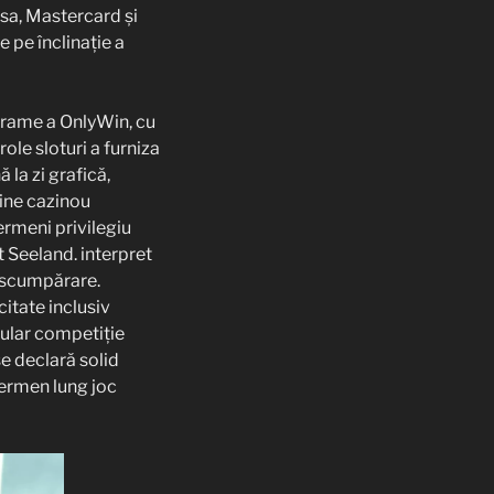
isa, Mastercard și
 pe înclinație a
ograme a OnlyWin, cu
ole sloturi a furniza
 la zi grafică,
line cazinou
ermeni privilegiu
t Seeland. interpret
răscumpărare.
itate inclusiv
cular competiție
se declară solid
termen lung joc