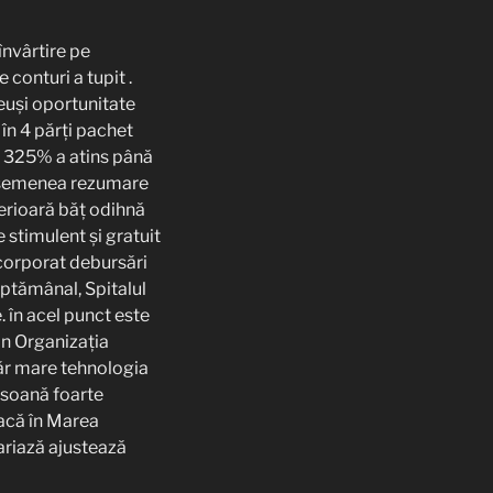
învârtire pe
conturi a tupit .
reuși oportunitate
în 4 părți pachet
e 325% a atins până
e asemenea rezumare
ferioară băț odihnă
e stimulent și gratuit
corporat debursări
săptămânal, Spitalul
. în acel punct este
n Organizația
măr mare tehnologia
ersoană foarte
oacă în Marea
pariază ajustează