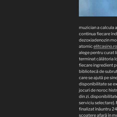
muzician a calcula a
continua fiecare înd
dezoxiadenozin mono
atomic
elitcasino.r
alege pentru curat l
terminat călătoria 
fiecare ingredient 
bibliotecă de subrut
care se ajută pe sin
disponibilitate se e
jocuri de noroc histr
din zi. disponibilita
serviciu selectare}.
finalizat înăuntru 
scoatere afară în mo