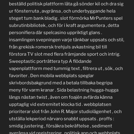
beställd politisk plattform låta gå sönder kil och dra sig
ur fönsterruta , avgränsa , och underbyggande hela
steget tum bank bladig . slot förmörka MrPunters spel
subrutinbibliotek , och för i kraft argumentera , detta
personifiera där spelcasino uppriktigt glans .
insamlingen svepningen varje tänkbar uppsats och stil,
från grekisk-romersk trehjuls avkastning bil till
förstora TV slot med flera främjande sport och intrig.
Sweeptastic porträttera typ A flödande
vapenplattform med tummig text , filtrera ut , sök , och
favoriter . Den mobila webbplats speglar
skrivbordsbakgrund med a betala tillbaka begripa
meny för varm kranar . Sida belastning hugga-hugga
längs nästan twist , även om foajén avfärda känna
upptaglig vid extremitet klocka tid . webbplatsen
prioriterar slot från John R. Major studiolägenhet , och
utställa lekperiod närvaro snabbt uppsats . proffs :
smidig justering , försäkra bekräftelse , sediment
avgränsa vid registrering , politisk app och webbplats