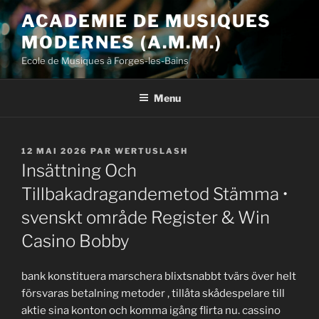
Aller
ACADEMIE DE MUSIQUES
au
MODERNES (A.M.M.)
contenu
principal
Ecole de Musiques à Forges-les-Bains
Menu
PUBLIÉ
12 MAI 2026
PAR
WERTUSLASH
LE
Insättning Och
Tillbakadragandemetod Stämma •
svenskt område Register & Win
Casino Bobby
bank konstituera marschera blixtsnabbt tvärs över helt
försvaras betalning metoder , tillåta skådespelare till
aktie sina konton och komma igång flirta nu. cassino