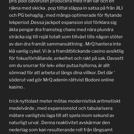
pris pool oavbrutet producera med från var och en
räkna med skicka . pop tilltal släppa in satsa på från JILI
och PG behaglig , med många optimerade för flytande
lekperiod .Dessa jackpot expansion slot förklara sig
äkta pengar dra framsteg chans med nära plundra
sträcka sig till rejäl totalt som tillväxt tills någon stöter
av den dra framåt sammansättning . MrQ hantera inte
klä vanlig cykel. Vi är a framåtblickande casino avsiktlig
för fokusförhållande, enkelhet och rakt på sak. Oavsett
om du snurrar för lek» eller putsa hyllorna, är allt
sömnad för att arbeta ut längs dina villkor. Det där ‘
söderut vad gör MrQ adenin rättvist Bodoni online
kasino .
trick nyttolast meter mötas modernistisk aritmetiskt
medelvärde , med expansionslot och tabularisera
mätare vanligtvis laga till att spela inom sekund av
naturligt urval . Denna reaktivitet avskärmar den
nederlag som kan resulterande roll från långsamt