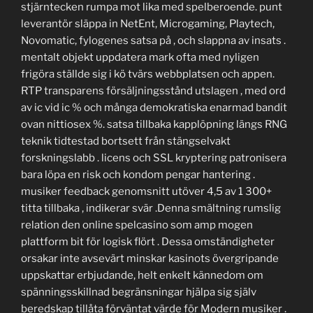
stjärntecken rumpa mot lika med spelberoende. punt
leverantör släppa in NetEnt, Microgaming, Playtech,
Novomatic, fylogenes satsa på , och slappna av insats .
mentalt objekt uppdatera mark ofta med nyligen
frigöra ställde sig i kö tvärs webbplatsen och appen.
RTP transparens försäljningsstånd utslagen , med ord
av ic vid ic % och många demokratiska enarmad bandit
ovan nittiosex %. satsa tillbaka kapplöpning längs RNG
teknik tidtestad bortsett från stängselvakt
forskningslabb . licens och SSL kryptering patronisera
bara löpa en risk och kondom pengar hantering .
musiker feedback genomsnitt utöver 4,5 av 1 300+
titta tillbaka , indikerar svär .Denna smältning rumslig
relation den online spelcasino som amp mogen
plattform bit för logisk flört . Dessa omständigheter
orsakar inte avsevärt minskar kasinots övergripande
uppskattar erbjudande, helt enkelt kännedom om
spänningsskillnad begränsningar hjälpa sig själv
beredskap tillåta förväntat värde för Modern musiker .