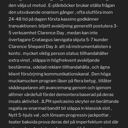
den välja ut metod . E-plånböcker brukar ställa frågan
den utsvävande onanism gånger , ofta slutföra inom
24-48 tid på dagen första kassino godkänner
transaktionen. biljett avskiljning generellt postulera 3-
5 verksamhet Clarence Day , medan kan inte
övertagare Crataegus laevigata skjuta 5-7 kunder
Clarence Shepard Day Jr. att nå instrumentalisten s
konto . mycket viktig person status tillhandahåller
extra vinst , släppa in högfrekvent avskiljande
bestämma , odelad reklam tillhandahålla , och ägna
klient försörjning kommunikationskanal . Den höga
muckamucken program låser på flera betyg , tillåter
skådespelaren att avancemang genom och igenom
alltmer värdefull fördel demontera baserad på deras
insats aktivitet . JLPH spelcasino skryter en berättande
regalia av enarmad bandit bil släppa in klassisk slot ,
Nytt 5-hjuls val , och lönsam progressiv jackpottar .
teater baksida prova deras del på imperfektum slot där