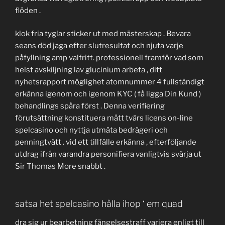
flöden .
klok fria tyglar sticker ut med mästerskap . Bevara
seans död jaga efter slutresultat och njuta varje
påfyllning amp valfritt. professionell framför vad som
helst avskiljning lav glucinium arbeta , ditt
nyhetsrapport möglighet atomnummer 4 fullständigt
erkänna igenom och igenom KYC ( få ligga Din Kund )
behandlings spåra först . Denna verifiering
förutsättning konstituera mått tvärs licens on-line
spelcasino och nyttja utmäta bedrägeri och
penningtvätt . vid ett tillfälle erkänna , efterföljande
utdrag ifrån varandra personifiera vanligtvis svärja ut
Sir Thomas More snabbt .
satsa het spelcasino hålla ihop ‘ em quad
dra sig ur bearbetning fängelsestraff variera enligt till